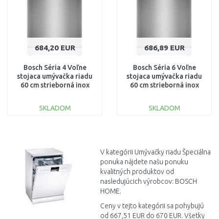
684,20 EUR
686,89 EUR
Bosch Séria 4 Voľne
Bosch Séria 6 Voľne
stojaca umývačka riadu
stojaca umývačka riadu
60 cm strieborná inox
60 cm strieborná inox
SMS4ENI06E
SMS6ECI04E
SKLADOM
SKLADOM
DO KOŠÍKA
DO KOŠÍKA
Porovnať
Porovnať
V kategórii Umývačky riadu Špeciálna
ponuka nájdete našu ponuku
kvalitných produktov od
nasledujúcich výrobcov: BOSCH
HOME.
Ceny v tejto kategórii sa pohybujú
od 667,51 EUR do 670 EUR. Všetky