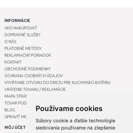
INFORMÁCIE
AKO NAKUPOVAŤ
DOPRAVNÉ SLUŽBY
O NÁS
PLATOBNÉ METÓDY
REKLAMAČNÝ PORIADOK
KONTAKT
OBCHODNÉ PODMIENKY
OCHRANA OSOBNÝCH ÚDAJOV
VYVŔTANIE OTVORU DO DREZU PRE KUCHYNSKÚ BATÉRIU
VRÁTENIE TOVARU / REKLAMÁCIE
MAPA STRÁNOK
TOVAR PODĽA ZNAČIEK
Používame cookies
BLOG
UPRAVIŤ MOJE PREDVOĽBY COOKIES
Súbory cookie a ďalšie technológie
sledovania používame na zlepšenie
MÔJ ÚČET