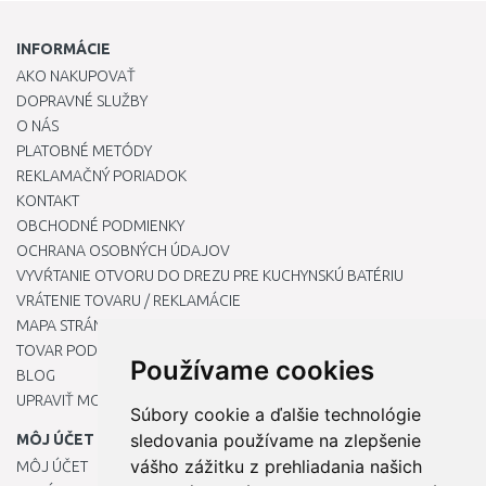
INFORMÁCIE
AKO NAKUPOVAŤ
DOPRAVNÉ SLUŽBY
O NÁS
PLATOBNÉ METÓDY
REKLAMAČNÝ PORIADOK
KONTAKT
OBCHODNÉ PODMIENKY
OCHRANA OSOBNÝCH ÚDAJOV
VYVŔTANIE OTVORU DO DREZU PRE KUCHYNSKÚ BATÉRIU
VRÁTENIE TOVARU / REKLAMÁCIE
MAPA STRÁNOK
TOVAR PODĽA ZNAČIEK
Používame cookies
BLOG
UPRAVIŤ MOJE PREDVOĽBY COOKIES
Súbory cookie a ďalšie technológie
sledovania používame na zlepšenie
MÔJ ÚČET
vášho zážitku z prehliadania našich
MÔJ ÚČET