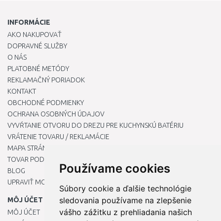
INFORMÁCIE
AKO NAKUPOVAŤ
DOPRAVNÉ SLUŽBY
O NÁS
PLATOBNÉ METÓDY
REKLAMAČNÝ PORIADOK
KONTAKT
OBCHODNÉ PODMIENKY
OCHRANA OSOBNÝCH ÚDAJOV
VYVŔTANIE OTVORU DO DREZU PRE KUCHYNSKÚ BATÉRIU
VRÁTENIE TOVARU / REKLAMÁCIE
MAPA STRÁNOK
TOVAR PODĽA ZNAČIEK
Používame cookies
BLOG
UPRAVIŤ MOJE PREDVOĽBY COOKIES
Súbory cookie a ďalšie technológie
sledovania používame na zlepšenie
MÔJ ÚČET
vášho zážitku z prehliadania našich
MÔJ ÚČET