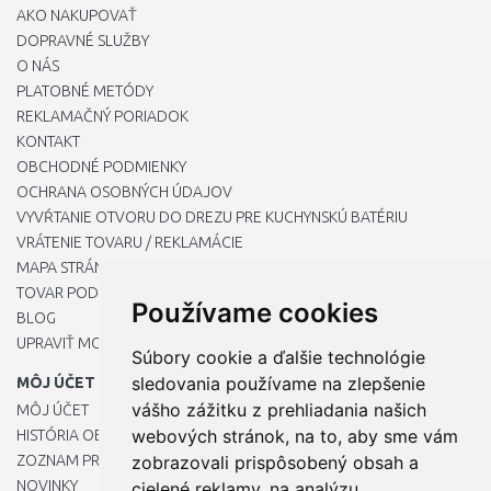
AKO NAKUPOVAŤ
DOPRAVNÉ SLUŽBY
O NÁS
PLATOBNÉ METÓDY
REKLAMAČNÝ PORIADOK
KONTAKT
OBCHODNÉ PODMIENKY
OCHRANA OSOBNÝCH ÚDAJOV
VYVŔTANIE OTVORU DO DREZU PRE KUCHYNSKÚ BATÉRIU
VRÁTENIE TOVARU / REKLAMÁCIE
MAPA STRÁNOK
TOVAR PODĽA ZNAČIEK
Používame cookies
BLOG
UPRAVIŤ MOJE PREDVOĽBY COOKIES
Súbory cookie a ďalšie technológie
sledovania používame na zlepšenie
MÔJ ÚČET
vášho zážitku z prehliadania našich
MÔJ ÚČET
webových stránok, na to, aby sme vám
HISTÓRIA OBJEDNÁVOK
ZOZNAM PRIANÍ
zobrazovali prispôsobený obsah a
NOVINKY
cielené reklamy, na analýzu