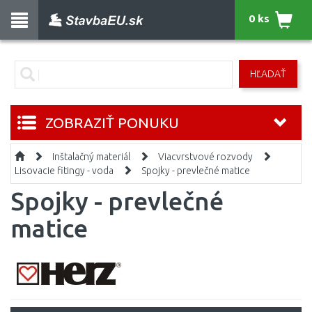
0 ks
HĽADAŤ
ZOBRAZIŤ PONUKU
Inštalačný materiál
Viacvrstvové rozvody
Lisovacie fitingy - voda
Spojky - prevlečné matice
Spojky - prevlečné
matice