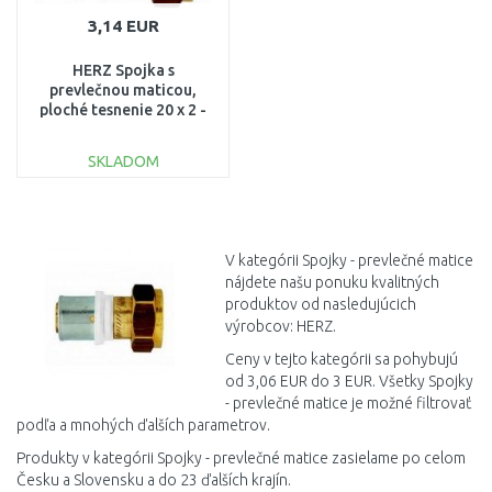
3,14 EUR
HERZ Spojka s
prevlečnou maticou,
ploché tesnenie 20 x 2 -
G 3/4, P702041
SKLADOM
DO KOŠÍKA
Porovnať
V kategórii Spojky - prevlečné matice
nájdete našu ponuku kvalitných
produktov od nasledujúcich
výrobcov: HERZ.
Ceny v tejto kategórii sa pohybujú
od 3,06 EUR do 3 EUR. Všetky Spojky
- prevlečné matice je možné filtrovať
podľa a mnohých ďalších parametrov.
Produkty v kategórii Spojky - prevlečné matice zasielame po celom
Česku a Slovensku a do 23 ďalších krajín.