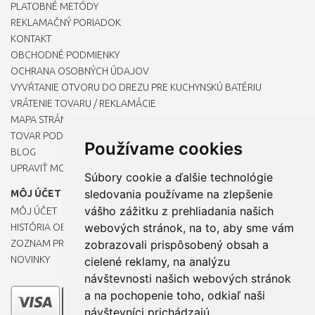
PLATOBNÉ METÓDY
REKLAMAČNÝ PORIADOK
KONTAKT
OBCHODNÉ PODMIENKY
OCHRANA OSOBNÝCH ÚDAJOV
VYVŔTANIE OTVORU DO DREZU PRE KUCHYNSKÚ BATÉRIU
VRÁTENIE TOVARU / REKLAMÁCIE
MAPA STRÁNOK
TOVAR PODĽA ZNAČIEK
Používame cookies
BLOG
UPRAVIŤ MOJE PREDVOĽBY COOKIES
Súbory cookie a ďalšie technológie
sledovania používame na zlepšenie
MÔJ ÚČET
vášho zážitku z prehliadania našich
MÔJ ÚČET
webových stránok, na to, aby sme vám
HISTÓRIA OBJEDNÁVOK
ZOZNAM PRIANÍ
zobrazovali prispôsobený obsah a
NOVINKY
cielené reklamy, na analýzu
návštevnosti našich webových stránok
a na pochopenie toho, odkiaľ naši
návštevníci prichádzajú.