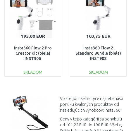
195,00 EUR
103,75 EUR
Insta360 Flow 2 Pro
Insta360 Flow 2
Creator Kit (biela)
Standard Bundle (biela)
INST906
INST908
SKLADOM
SKLADOM
DO KOŠÍKA
DO KOŠÍKA
Porovnať
Porovnať
V kategórii Selfie tyče nájdete našu
ponuku kvalitných produktov od
nasledujúcich výrobcov: Insta360.
Ceny v tejto kategórii sa pohybujú
od 101,22 EUR do 190 EUR. Všetky
Selfie tyče je možné filtrovať podľa