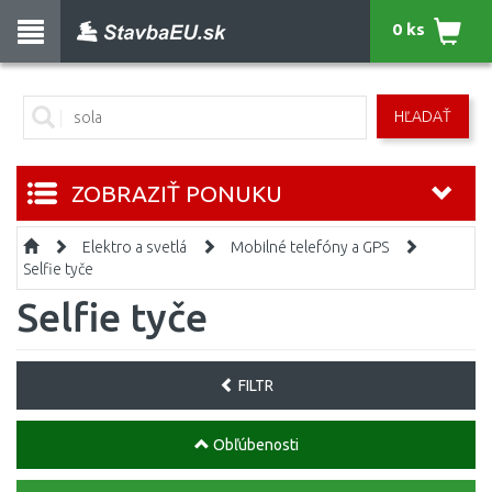
0 ks
HĽADAŤ
ZOBRAZIŤ PONUKU
Elektro a svetlá
Mobilné telefóny a GPS
Selfie tyče
Selfie tyče
FILTR
Obľúbenosti