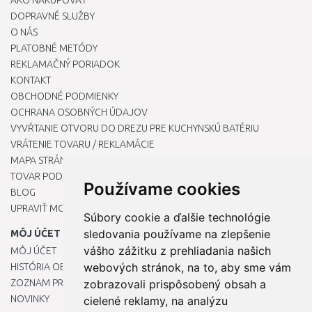
AKO NAKUPOVAŤ
DOPRAVNÉ SLUŽBY
O NÁS
PLATOBNÉ METÓDY
REKLAMAČNÝ PORIADOK
KONTAKT
OBCHODNÉ PODMIENKY
OCHRANA OSOBNÝCH ÚDAJOV
VYVŔTANIE OTVORU DO DREZU PRE KUCHYNSKÚ BATÉRIU
VRÁTENIE TOVARU / REKLAMÁCIE
MAPA STRÁNOK
TOVAR PODĽA ZNAČIEK
Používame cookies
BLOG
UPRAVIŤ MOJE PREDVOĽBY COOKIES
Súbory cookie a ďalšie technológie
sledovania používame na zlepšenie
MÔJ ÚČET
vášho zážitku z prehliadania našich
MÔJ ÚČET
webových stránok, na to, aby sme vám
HISTÓRIA OBJEDNÁVOK
ZOZNAM PRIANÍ
zobrazovali prispôsobený obsah a
NOVINKY
cielené reklamy, na analýzu