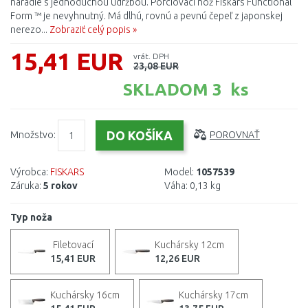
náradie s jednoduchou údržbou. Porciovací nôž Fiskars Functional
Form ™ je nevyhnutný. Má dlhú, rovnú a pevnú čepeľ z japonskej
nerezo...
Zobraziť celý popis »
15,41 EUR
vrát. DPH
23,08 EUR
SKLADOM 3 ks
Množstvo:
POROVNAŤ
Výrobca:
FISKARS
Model:
1057539
Záruka:
5 rokov
Váha:
0,13 kg
Typ noža
Filetovací
Kuchársky 12cm
15,41 EUR
12,26 EUR
Kuchársky 16cm
Kuchársky 17cm