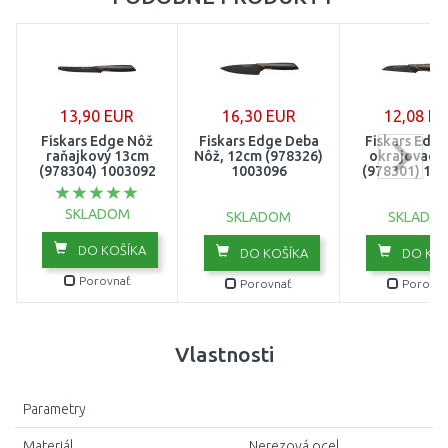
13,90 EUR
16,30 EUR
12,08 E
Fiskars Edge Nôž
Fiskars Edge Deba
Fiskars Edg
raňajkový 13cm
Nôž, 12cm (978326)
okrajovací,
(978304) 1003092
1003096
(978301) 10
SKLADOM
SKLADOM
SKLADO
DO KOŠÍKA
DO KOŠÍKA
DO KOŠ
Porovnať
Porovnať
Porovna
Vlastnosti
Parametry
Materiál
Nerezová ocel