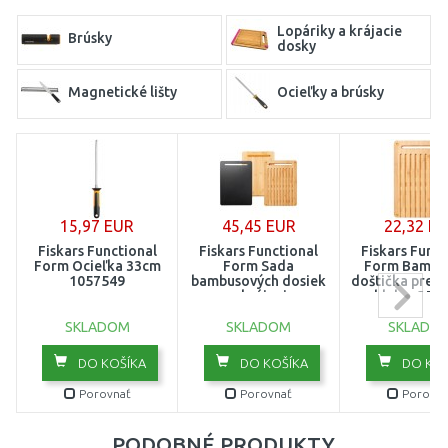
Lopáriky a krájacie
Brúsky
dosky
Magnetické lišty
Ocieľky a brúsky
15,97 EUR
45,45 EUR
22,32 E
Fiskars Functional
Fiskars Functional
Fiskars Funct
Form Ocieľka 33cm
Form Sada
Form Bambu
1057549
bambusových dosiek
doštička pre k
na krájanie
chleba, 35x
35x25x3,8cm 1057550
105923
SKLADOM
SKLADOM
SKLADO
DO KOŠÍKA
DO KOŠÍKA
DO KOŠ
Porovnať
Porovnať
Porovna
PODOBNÉ PRODUKTY