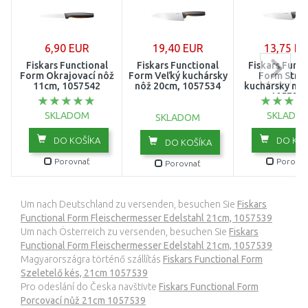
6,90 EUR
19,40 EUR
13,75 E
Fiskars Functional
Fiskars Functional
Fiskars Funct
Form Okrajovací nôž
Form Veľký kuchársky
Form Stre
11cm, 1057542
nôž 20cm, 1057534
kuchársky nô
105753
SKLADOM
SKLADO
SKLADOM
DO KOŠÍKA
DO KOŠ
DO KOŠÍKA
Porovnať
Porovna
Porovnať
Um nach Deutschland zu versenden, besuchen Sie
Fiskars
Functional Form Fleischermesser Edelstahl 21cm, 1057539
Um nach Österreich zu versenden, besuchen Sie
Fiskars
Functional Form Fleischermesser Edelstahl 21cm, 1057539
Magyarországra történő szállítás
Fiskars Functional Form
Szeletelő kés, 21cm 1057539
Pro odeslání do Česka navštivte
Fiskars Functional Form
Porcovací nůž 21cm 1057539