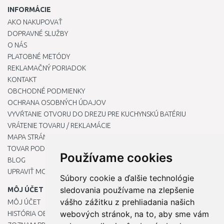
INFORMÁCIE
AKO NAKUPOVAŤ
DOPRAVNÉ SLUŽBY
O NÁS
PLATOBNÉ METÓDY
REKLAMAČNÝ PORIADOK
KONTAKT
OBCHODNÉ PODMIENKY
OCHRANA OSOBNÝCH ÚDAJOV
VYVŔTANIE OTVORU DO DREZU PRE KUCHYNSKÚ BATÉRIU
VRÁTENIE TOVARU / REKLAMÁCIE
MAPA STRÁNOK
TOVAR PODĽA ZNAČIEK
Používame cookies
BLOG
UPRAVIŤ MOJE PREDVOĽBY COOKIES
Súbory cookie a ďalšie technológie
sledovania používame na zlepšenie
MÔJ ÚČET
vášho zážitku z prehliadania našich
MÔJ ÚČET
webových stránok, na to, aby sme vám
HISTÓRIA OBJEDNÁVOK