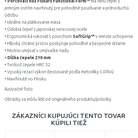
• Porcovací nôž Fiskars Functional Form™
má dlhú čepeľ s
jemným ostrím navrhnutý pre pohodlné používanie a jednoduchú
údržbu
• Ideálne na plátkovanie mäsa
• Odolná čepeľ z japonskej nerezovej ocele
• Ergonomická rukoväť s povrchom
SoftGrip™
v mieste uchopenia
• Hlboký chránič prstov poskytuje pohodlné a bezpečné držanie
• Možno umývať v umývačke riadu
• Dĺžka čepele 210 mm
• Tvrdosť čepele HRC 52
• Vysoký rezací výkon (testované podľa metodiky CATRA)
• Navrhnuté vo Fínsku
ilustračné foto
Obrázky sa môžu líšiť od originálneho produktu/položky.
ZÁKAZNÍCI KUPUJÚCI TENTO TOVAR
KÚPILI TIEŽ