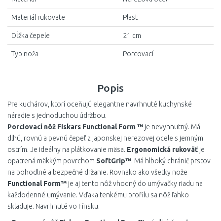
Materiál rukoväte
Plast
Dĺžka čepele
21 cm
Typ noža
Porcovací
Popis
Pre kuchárov, ktorí oceňujú elegantne navrhnuté kuchynské
náradie s jednoduchou údržbou.
Porciovací nôž Fiskars Functional Form ™
je nevyhnutný. Má
dlhú, rovnú a pevnú čepeľ z japonskej nerezovej ocele s jemným
ostrím. Je ideálny na plátkovanie mäsa.
Ergonomická rukoväť
je
opatrená mäkkým povrchom
SoftGrip™
. Má hlboký chránič prstov
na pohodlné a bezpečné držanie. Rovnako ako všetky nože
Functional Form™
je aj tento nôž vhodný do umývačky riadu na
každodenné umývanie. Vďaka tenkému profilu sa nôž ľahko
skladuje. Navrhnuté vo Fínsku.