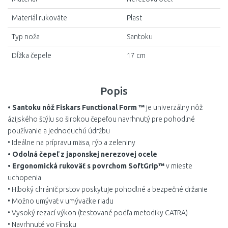
Materiál rukoväte
Plast
Typ noža
Santoku
Dĺžka čepele
17 cm
Popis
• Santoku nôž Fiskars Functional Form ™
je univerzálny nôž
ázijského štýlu so širokou čepeľou navrhnutý pre pohodlné
používanie a jednoduchú údržbu
• Ideálne na prípravu mäsa, rýb a zeleniny
• Odolná čepeľ z japonskej nerezovej ocele
• Ergonomická rukoväť s povrchom SoftGrip™
v mieste
uchopenia
• Hlboký chránič prstov poskytuje pohodlné a bezpečné držanie
• Možno umývať v umývačke riadu
• Vysoký rezací výkon (testované podľa metodiky CATRA)
• Navrhnuté vo Fínsku