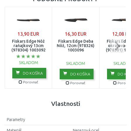
13,90 EUR
16,30 EUR
12,08 E
Fiskars Edge Nôž
Fiskars Edge Deba
Fiskars Edg
raňajkový 13cm
Nôž, 12cm (978326)
okrajovací,
(978304) 1003092
1003096
(978301) 10
SKLADOM
SKLADOM
SKLADO
DO KOŠÍKA
DO KOŠÍKA
DO KOŠ
Porovnať
Porovnať
Porovna
Vlastnosti
Parametry
Materiál
Nerezová ocel