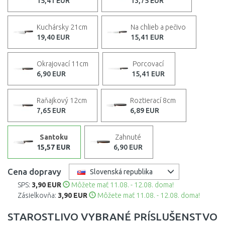
15,41 EUR
13,75 EUR
Kuchársky 21cm
Na chlieb a pečivo
19,40 EUR
15,41 EUR
Okrajovací 11cm
Porcovací
6,90 EUR
15,41 EUR
Raňajkový 12cm
Roztierací 8cm
7,65 EUR
6,89 EUR
Santoku
Zahnuté
15,57 EUR
6,90 EUR
Cena dopravy
Slovenská republika
SPS:
3,90 EUR
Môžete mať 11.08. - 12.08. doma!
Zásielkovňa:
3,90 EUR
Môžete mať 11.08. - 12.08. doma!
STAROSTLIVO VYBRANÉ PRÍSLUŠENSTVO