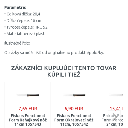
Parametre:
• Celková dĺžka: 28,4
• Dĺžka čepele: 16 cm
• Tvrdosť čepele: HRC 52
• Materiál: nerez / plast
ilustračné foto
Obrázky sa môžu líšiť od originálneho produktu/položky.
ZÁKAZNÍCI KUPUJÚCI TENTO TOVAR
KÚPILI TIEŽ
7,65 EUR
6,90 EUR
15,41 E
Fiskars Functional
Fiskars Functional
Fiskars Funct
Form Raňajkový nôž
Form Okrajovací nôž
Form Porcova
11cm 1057543
11cm, 1057542
21cm, 1057