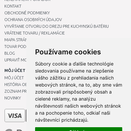
KONTAKT
OBCHODNÉ PODMIENKY
OCHRANA OSOBNÝCH ÚDAJOV
VYVŔTANIE OTVORU DO DREZU PRE KUCHYNSKÚ BATÉRIU
VRÁTENIE TOVARU / REKLAMÁCIE
MAPA STRÁNOK
TOVAR PODĽA ZNAČIEK
Používame cookies
BLOG
UPRAVIŤ MOJE PREDVOĽBY COOKIES
Súbory cookie a ďalšie technológie
sledovania používame na zlepšenie
MÔJ ÚČET
vášho zážitku z prehliadania našich
MÔJ ÚČET
webových stránok, na to, aby sme vám
HISTÓRIA OBJEDNÁVOK
ZOZNAM PRIANÍ
zobrazovali prispôsobený obsah a
NOVINKY
cielené reklamy, na analýzu
návštevnosti našich webových stránok
a na pochopenie toho, odkiaľ naši
návštevníci prichádzajú.