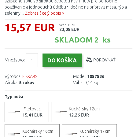
ázijského štýlu so širokou čepeľou navrhnutý pre pohodlné
používanie a jednoduchú údržbu • Ideálne na prípravu mäsa, rýb a
zeleniny ...
Zobraziť celý popis »
15,57 EUR
vrát. DPH
23,08 EUR
SKLADOM 2 ks
Množstvo:
POROVNAŤ
Výrobca:
FISKARS
Model:
1057536
Záruka:
5 rokov
Váha:
0,14 kg
Typ noža
Filetovací
Kuchársky 12cm
15,41 EUR
12,26 EUR
Kuchársky 16cm
Kuchársky 17cm