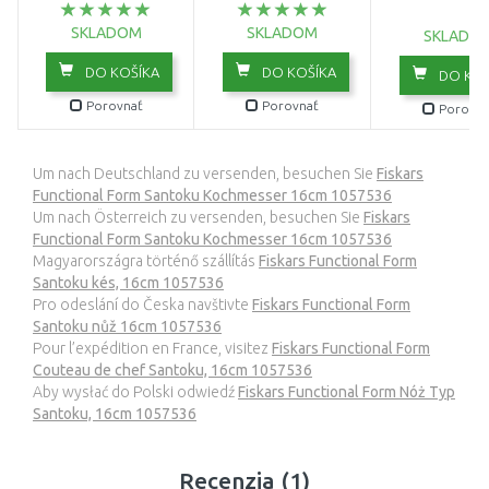
SKLADOM
SKLADOM
SKLADO
DO KOŠÍKA
DO KOŠÍKA
DO KOŠ
Porovnať
Porovnať
Porovna
Um nach Deutschland zu versenden, besuchen Sie
Fiskars
Functional Form Santoku Kochmesser 16cm 1057536
Um nach Österreich zu versenden, besuchen Sie
Fiskars
Functional Form Santoku Kochmesser 16cm 1057536
Magyarországra történő szállítás
Fiskars Functional Form
Santoku kés, 16cm 1057536
Pro odeslání do Česka navštivte
Fiskars Functional Form
Santoku nůž 16cm 1057536
Pour l’expédition en France, visitez
Fiskars Functional Form
Couteau de chef Santoku, 16cm 1057536
Aby wysłać do Polski odwiedź
Fiskars Functional Form Nóż Typ
Santoku, 16cm 1057536
Recenzia (1)