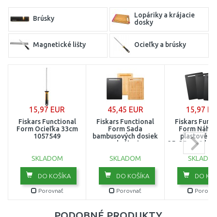
Lopáriky a krájacie
Brúsky
dosky
Magnetické lišty
Ocieľky a brúsky
15,97 EUR
45,45 EUR
15,97 E
Fiskars Functional
Fiskars Functional
Fiskars Funct
Form Ocieľka 33cm
Form Sada
Form Náhr
1057549
bambusových dosiek
plastové d
na krájanie
35x25cm, 3 ks 
35x25x3,8cm 1057550
SKLADOM
SKLADOM
SKLADO
DO KOŠÍKA
DO KOŠÍKA
DO KOŠ
Porovnať
Porovnať
Porovna
PODOBNÉ PRODUKTY