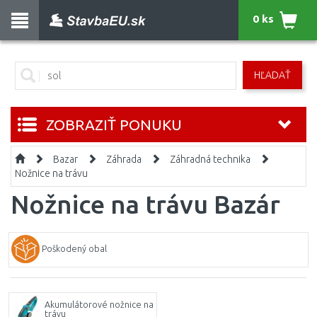
0 ks
HĽADAŤ
ZOBRAZIŤ PONUKU
Bazar
Záhrada
Záhradná technika
Nožnice na trávu
Nožnice na trávu Bazár
Poškodený obal
Akumulátorové nožnice na
trávu