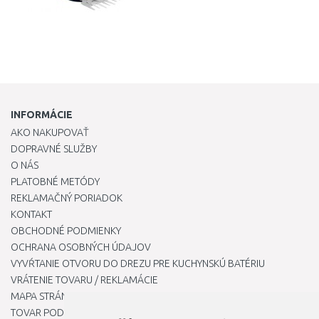
INFORMÁCIE
AKO NAKUPOVAŤ
DOPRAVNÉ SLUŽBY
O NÁS
PLATOBNÉ METÓDY
REKLAMAČNÝ PORIADOK
KONTAKT
OBCHODNÉ PODMIENKY
OCHRANA OSOBNÝCH ÚDAJOV
VYVŔTANIE OTVORU DO DREZU PRE KUCHYNSKÚ BATÉRIU
VRÁTENIE TOVARU / REKLAMÁCIE
MAPA STRÁNOK
TOVAR PODĽA ZNAČIEK