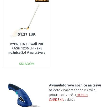
31,27 EUR
VÝPREDAJ Riwall PRE
RASH 1236 LH - aku
nožnice 3,6 V na trávu a
kríky POŠKODENÝ OBAL
SKLADOM
DO KOŠÍKA
Porovnať
Akumulátorové nožnice na trávu
nájdete v našom shope v širokej
ponuke od značek
BOSCH
,
GARDENA
a ďalšie.