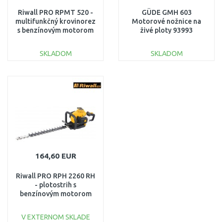
Riwall PRO RPMT 520 -
GÜDE GMH 603
multifunkčný krovinorez
Motorové nožnice na
s benzínovým motorom
živé ploty 93993
4 v 1 PB41A2001095B
SKLADOM
SKLADOM
DO KOŠÍKA
DO KOŠÍKA
Porovnať
Porovnať
164,60 EUR
Riwall PRO RPH 2260 RH
- plotostrih s
benzínovým motorom
PH41A2501124B
V EXTERNOM SKLADE