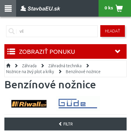
0 ks
HĽADAŤ
ZOBRAZIŤ PONUKU
Záhrada
Záhradná technika
Nožnice na živý plot a kríky
Benzínové nožnice
Benzínové nožnice
FILTR