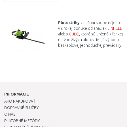
DO KOŠÍKA
Porovnať
Plotostrihy
v našom shope nájdete
v širokej ponuke od
značiek
EINHELL
alebo
GÜDE
, ktoré
sú určené
k ľahkej
údržbe
živých
plotov
.
Majú
výhodu
bezkáblovej
jednoduchej
prevádzky.
INFORMÁCIE
AKO NAKUPOVAŤ
DOPRAVNÉ SLUŽBY
O NÁS
PLATOBNÉ METÓDY