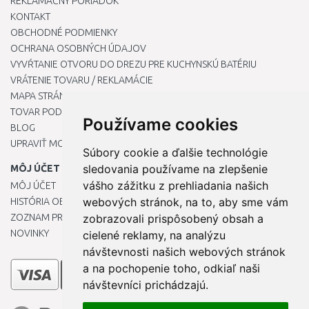
REKLAMAČNÝ PORIADOK
KONTAKT
OBCHODNÉ PODMIENKY
OCHRANA OSOBNÝCH ÚDAJOV
VYVŔTANIE OTVORU DO DREZU PRE KUCHYNSKÚ BATÉRIU
VRÁTENIE TOVARU / REKLAMÁCIE
MAPA STRÁNOK
TOVAR PODĽA ZNAČIEK
Používame cookies
BLOG
UPRAVIŤ MOJE PREDVOĽBY COOKIES
Súbory cookie a ďalšie technológie
sledovania používame na zlepšenie
MÔJ ÚČET
vášho zážitku z prehliadania našich
MÔJ ÚČET
webových stránok, na to, aby sme vám
HISTÓRIA OBJEDNÁVOK
ZOZNAM PRIANÍ
zobrazovali prispôsobený obsah a
NOVINKY
cielené reklamy, na analýzu
návštevnosti našich webových stránok
a na pochopenie toho, odkiaľ naši
návštevníci prichádzajú.