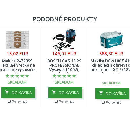
PODOBNÉ PRODUKTY
15,02 EUR
149,01 EUR
588,80 EUR
Makita P-72899
BOSCH GAS 15 PS
Makita DCW180Z Ak
Textilné vrecko na
PROFESSIONAL
chladiaci a ohrievac
prach pre vysávače,
Vysávač 1100W,
box Li-ion LXT 2x18
5ks
zásuvka,
bez aku Z
poloautomatický
SKLADOM
SKLADOM
oklep, 06019E5100
SKLADOM
DO KOŠÍKA
DO KOŠÍKA
DO KOŠÍKA
Porovnať
Porovnať
Porovnať