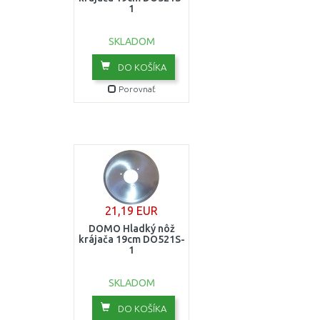
1
SKLADOM
DO KOŠÍKA
Porovnať
21,19 EUR
DOMO Hladký nôž
krájača 19cm DO521S-
1
SKLADOM
DO KOŠÍKA