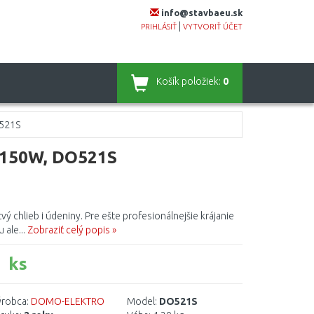
info@stavbaeu.sk
|
PRIHLÁSIŤ
VYTVORIŤ ÚČET
Košík
položiek:
0
O521S
, 150W, DO521S
vý chlieb i údeniny. Pre ešte profesionálnejšie krájanie
 ale...
Zobraziť celý popis »
 ks
robca:
DOMO-ELEKTRO
Model:
DO521S