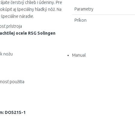
jate čerstvý chlieb i údeniny. Pre
Parametry
okúpiť aj špeciálny hladký nôž. Na
špeciálne náradie.
Príkon
sť prístroja
achtilej ocele RSG Solingen
 k nožu
Manual
čnosť použitia
om: DO521S-1