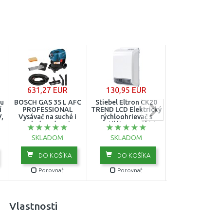
631,27 EUR
130,95 EUR
48,99 E
u
BOSCH GAS 35 L AFC
Stiebel Eltron CK20
DOMO Belg
í
PROFESSIONAL
TREND LCD Elektrický
vaflovač 
V,
Vysávač na suché i
rýchloohrievač s
termostatom
mokré vysávanie
ventilátorom 2kW
časovačom 4x
06019C3200
236653
1400W, DO9
SKLADOM
SKLADOM
SKLADO
DO KOŠÍKA
DO KOŠÍKA
DO KOŠ
Porovnať
Porovnať
Porovn
Vlastnosti