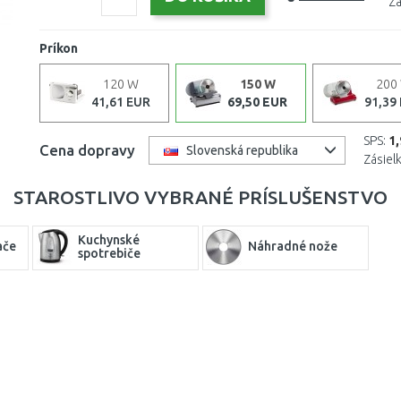
Zá
Príkon
120 W
150 W
200
41,61 EUR
69,50 EUR
91,39
SPS:
1
Cena dopravy
Slovenská republika
Zásiel
STAROSTLIVO VYBRANÉ PRÍSLUŠENSTVO
Kuchynské
ače
Náhradné nože
spotrebiče