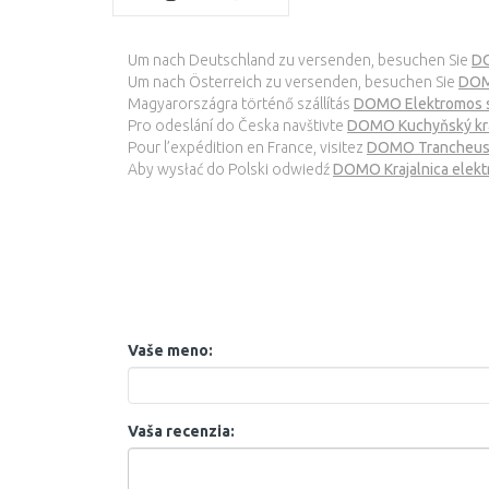
Um nach Deutschland zu versenden, besuchen Sie
DO
Um nach Österreich zu versenden, besuchen Sie
DOM
Magyarországra történő szállítás
DOMO Elektromos 
Pro odeslání do Česka navštivte
DOMO Kuchyňský krá
Pour l’expédition en France, visitez
DOMO Trancheus
Aby wysłać do Polski odwiedź
DOMO Krajalnica elek
Vaše meno:
Vaša recenzia: