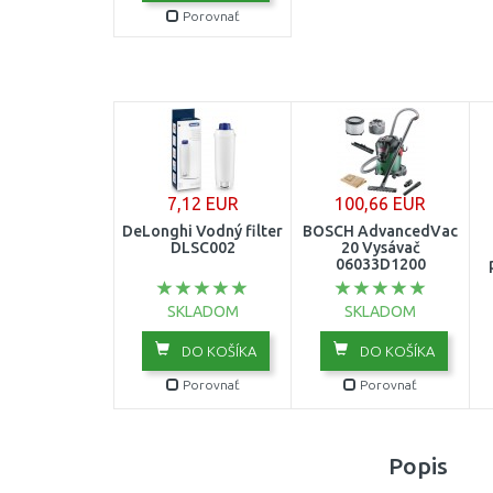
Porovnať
7,12 EUR
100,66 EUR
DeLonghi Vodný filter
BOSCH AdvancedVac
DLSC002
20 Vysávač
06033D1200
SKLADOM
SKLADOM
DO KOŠÍKA
DO KOŠÍKA
Porovnať
Porovnať
Popis