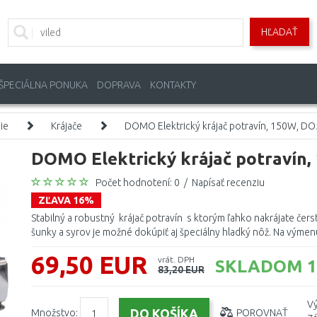
HĽADAŤ
ŠPECIÁLNA PONUKA
DOPRAVA
KONTAKTY
ie
Krájače
DOMO Elektrický krájač potravín, 150W, D
DOMO Elektrický krájač potravín
Počet hodnotení: 0
/
Napísať recenziu
ZĽAVA 16%
Stabilný a robustný krájač potravín s ktorým ľahko nakrájate čerst
šunky a syrov je možné dokúpiť aj špeciálny hladký nôž. Na výmenu
69,50 EUR
vrát. DPH
SKLADOM 1
83,20 EUR
Vý
Množstvo:
POROVNAŤ