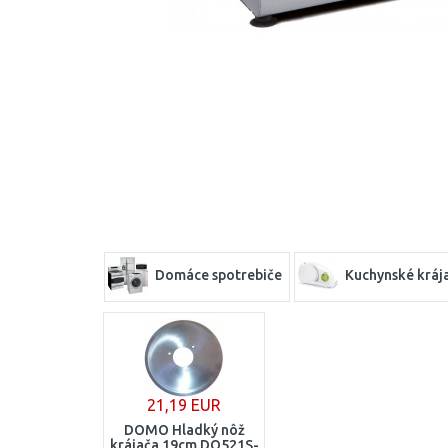
Domáce spotrebiče
Kuchynské kráj
21,19 EUR
DOMO Hladký nôž
krájača 19cm DO521S-