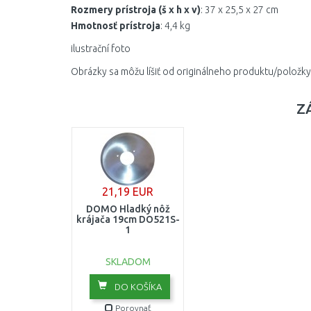
Rozmery prístroja (š x h x v)
: 37 x 25,5 x 27 cm
Hmotnosť prístroja
: 4,4 kg
ilustrační foto
Obrázky sa môžu líšiť od originálneho produktu/položky
Z
21,19 EUR
DOMO Hladký nôž
krájača 19cm DO521S-
1
SKLADOM
DO KOŠÍKA
Porovnať