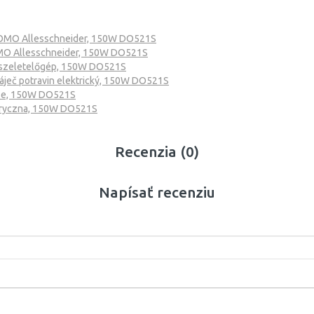
MO Allesschneider, 150W DO521S
O Allesschneider, 150W DO521S
szeletelőgép, 150W DO521S
ječ potravin elektrický, 150W DO521S
e, 150W DO521S
tryczna, 150W DO521S
Recenzia (0)
Napísať recenziu