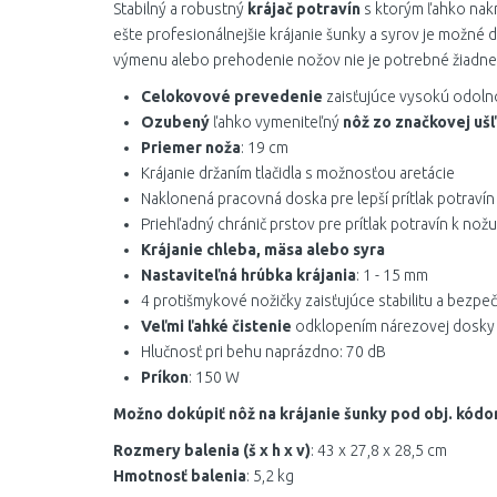
Stabilný a robustný
krájač potravín
s ktorým ľahko nakrá
ešte profesionálnejšie krájanie šunky a syrov je možné d
výmenu alebo prehodenie nožov nie je potrebné žiadne 
Celokovové prevedenie
zaisťujúce vysokú odolno
Ozubený
ľahko vymeniteľný
nôž zo značkovej ušľ
Priemer noža
: 19 cm
Krájanie držaním tlačidla s možnosťou aretácie
Naklonená pracovná doska pre lepší prítlak potravín
Priehľadný chránič prstov pre prítlak potravín k nožu
Krájanie chleba, mäsa alebo syra
Nastaviteľná hrúbka krájania
: 1 - 15 mm
4 protišmykové nožičky zaisťujúce stabilitu a bezpe
Veľmi ľahké čistenie
odklopením nárezovej dosky
Hlučnosť pri behu naprázdno: 70 dB
Príkon
: 150 W
Možno dokúpiť nôž na krájanie šunky pod obj. kód
Rozmery balenia (š x h x v)
: 43 x 27,8 x 28,5 cm
Hmotnosť balenia
: 5,2 kg