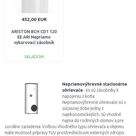
452,00 EUR
ARISTON BCH CD1 120
EE ARI Nepriamo
vykurovací zásobník
124l 3060753
SKLADOM
DO KOŠÍKA
Porovnať
Nepriamovýhrevné stacionárne
ohrievače
-
to sú zásobníky k
napojeniu z kotla.
Nepriamovýhrevné ohrievače sú
v
súčasnej
dobe
jedny
z
najekonomickejších
.
Sú
vhodné
najmä do
rodinných
domov
a
pre
sociálne
zariadenia
.
Voľbou
vhodného typu
ohrievača
a
objemu
máte
možnosť
prípravy
TUV
prostredníctvom
externých
zdrojov