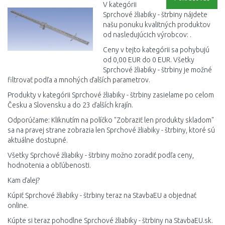
V kategórii
Sprchové žliabiky - štrbiny nájdete
našu ponuku kvalitných produktov
od nasledujúcich výrobcov: .
Ceny v tejto kategórii sa pohybujú
od 0,00 EUR do 0 EUR. Všetky
Sprchové žliabiky - štrbiny je možné
filtrovať podľa a mnohých ďalších parametrov.
Produkty v kategórii Sprchové žliabiky - štrbiny zasielame po celom
Česku a Slovensku a do 23 ďalších krajín.
Odporúčame: Kliknutím na políčko "Zobraziť len produkty skladom"
sa na pravej strane zobrazia len Sprchové žliabiky - štrbiny, ktoré sú
aktuálne dostupné.
Všetky Sprchové žliabiky - štrbiny možno zoradiť podľa ceny,
hodnotenia a obľúbenosti.
Kam ďalej?
Kúpiť Sprchové žliabiky - štrbiny teraz na StavbaEU a objednať
online.
Kúpte si teraz pohodlne Sprchové žliabiky - štrbiny na StavbaEU.sk.