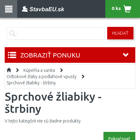
0 ks
HĽADAŤ
ZOBRAZIŤ PONUKU
Kúpeľňa a sanita
Odtokové žľaby a podlahové vpusty
Sprchové žliabiky - štrbiny
Sprchové žliabiky -
štrbiny
V tejto kategórii nie sú žiadne produkty.
Pokračovať