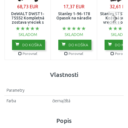
68,73 EUR
17,37 EUR
32,61 E
DeWALT DWST1-
Stanley 1-96-178
Stanley STST1
75552 Kompletná
Opasok na náradie
Kožená súp
zostava vreciek s
vreciek s op
opaskom
SKLADOM
SKLADOM
SKLADO
DO KOŠÍKA
DO KOŠÍKA
DO KOŠ
Porovnať
Porovnať
Porovna
Vlastnosti
Parametry
Farba
čierna/žltá
Popis