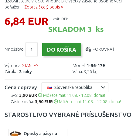
uzatvárateľné vrecko Vhodná pre všetky zásadné osobné veci –
peňažen...
Zobraziť celý popis »
6,84 EUR
vrát. DPH
SKLADOM 3 ks
Množstvo:
POROVNAŤ
Výrobca:
STANLEY
Model:
1-96-179
Záruka:
2 roky
Váha:
3,26 kg
Cena dopravy
Slovenská republika
SPS:
3,90 EUR
Môžete mať 11.08. - 12.08. doma!
Zásielkovňa:
3,90 EUR
Môžete mať 11.08. - 12.08. doma!
STAROSTLIVO VYBRANÉ PRÍSLUŠENSTVO
Opasky a pásy na