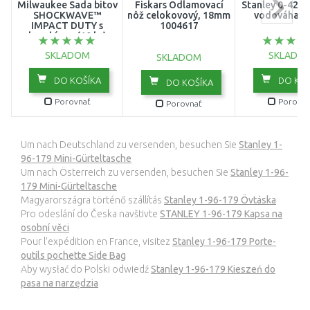
Milwaukee Sada bitov
Fiskars Odlamovací
Stanley 0-42-1
SHOCKWAVE™
nôž celokovový, 18mm
vodováha 8
IMPACT DUTY s
1004617
karabínou (10 ks)
4932480941
SKLADOM
SKLADO
SKLADOM
DO KOŠÍKA
DO KOŠ
DO KOŠÍKA
Porovnať
Porovna
Porovnať
Um nach Deutschland zu versenden, besuchen Sie
Stanley 1-
96-179 Mini-Gürteltasche
Um nach Österreich zu versenden, besuchen Sie
Stanley 1-96-
179 Mini-Gürteltasche
Magyarországra történő szállítás
Stanley 1-96-179 Övtáska
Pro odeslání do Česka navštivte
STANLEY 1-96-179 Kapsa na
osobní věci
Pour l’expédition en France, visitez
Stanley 1-96-179 Porte-
outils pochette Side Bag
Aby wysłać do Polski odwiedź
Stanley 1-96-179 Kieszeń do
pasa na narzędzia