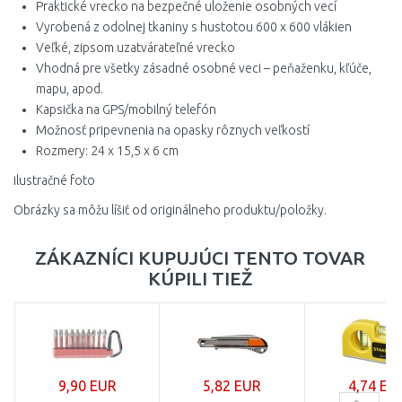
Praktické vrecko na bezpečné uloženie osobných vecí
Vyrobená z odolnej tkaniny s hustotou 600 x 600 vlákien
Veľké, zipsom uzatvárateľné vrecko
Vhodná pre všetky zásadné osobné veci – peňaženku, kľúče,
mapu, apod.
Kapsička na GPS/mobilný telefón
Možnosť pripevnenia na opasky rôznych veľkostí
Rozmery: 24 x 15,5 x 6 cm
ilustračné foto
Obrázky sa môžu líšiť od originálneho produktu/položky.
ZÁKAZNÍCI KUPUJÚCI TENTO TOVAR
KÚPILI TIEŽ
9,90 EUR
5,82 EUR
4,74 EU