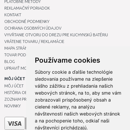
PLATOBNÉ METÓDY
REKLAMAČNÝ PORIADOK
KONTAKT
OBCHODNÉ PODMIENKY
OCHRANA OSOBNÝCH ÚDAJOV
VYVŔTANIE OTVORU DO DREZU PRE KUCHYNSKÚ BATÉRIU
VRÁTENIE TOVARU / REKLAMÁCIE
MAPA STRÁNOK
TOVAR PODĽA ZNAČIEK
Používame cookies
BLOG
UPRAVIŤ MOJE PREDVOĽBY COOKIES
Súbory cookie a ďalšie technológie
sledovania používame na zlepšenie
MÔJ ÚČET
vášho zážitku z prehliadania našich
MÔJ ÚČET
webových stránok, na to, aby sme vám
HISTÓRIA OBJEDNÁVOK
ZOZNAM PRIANÍ
zobrazovali prispôsobený obsah a
NOVINKY
cielené reklamy, na analýzu
návštevnosti našich webových stránok
a na pochopenie toho, odkiaľ naši
návštevníci prichádzajú.