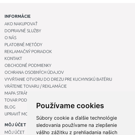
INFORMÁCIE
AKO NAKUPOVAŤ
DOPRAVNÉ SLUŽBY
O NÁS
PLATOBNÉ METÓDY
REKLAMAČNÝ PORIADOK
KONTAKT
OBCHODNÉ PODMIENKY
OCHRANA OSOBNÝCH ÚDAJOV
VYVŔTANIE OTVORU DO DREZU PRE KUCHYNSKÚ BATÉRIU
VRÁTENIE TOVARU / REKLAMÁCIE
MAPA STRÁNOK
TOVAR PODĽA ZNAČIEK
Používame cookies
BLOG
UPRAVIŤ MOJE PREDVOĽBY COOKIES
Súbory cookie a ďalšie technológie
sledovania používame na zlepšenie
MÔJ ÚČET
vášho zážitku z prehliadania našich
MÔJ ÚČET