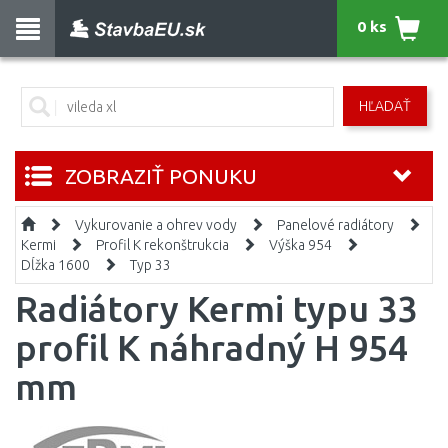
0 ks
HĽADAŤ
ZOBRAZIŤ PONUKU
Vykurovanie a ohrev vody
Panelové radiátory
Kermi
Profil K rekonštrukcia
Výška 954
Dĺžka 1600
Typ 33
Radiátory Kermi typu 33
profil K náhradný H 954
mm