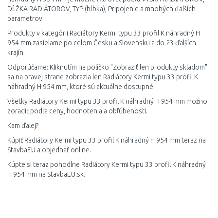
DĹŽKA RADIÁTOROV, TYP (hĺbka), Pripojenie a mnohých ďalších
parametrov.
Produkty v kategórii Radiátory Kermi typu 33 profil K náhradný H
954 mm zasielame po celom Česku a Slovensku a do 23 ďalších
krajín.
Odporúčame: Kliknutím na políčko "Zobraziť len produkty skladom"
sa na pravej strane zobrazia len Radiátory Kermi typu 33 profil K
náhradný H 954 mm, ktoré sú aktuálne dostupné.
Všetky Radiátory Kermi typu 33 profil K náhradný H 954 mm možno
zoradiť podľa ceny, hodnotenia a obľúbenosti.
Kam ďalej?
Kúpiť Radiátory Kermi typu 33 profil K náhradný H 954 mm teraz na
StavbaEU a objednať online.
Kúpte si teraz pohodlne Radiátory Kermi typu 33 profil K náhradný
H 954 mm na StavbaEU.sk.