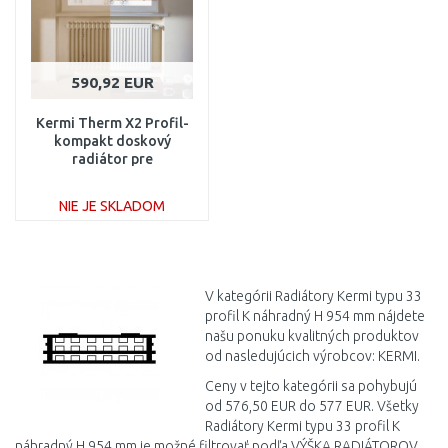
590,92 EUR
Kermi Therm X2 Profil-
kompakt doskový
radiátor pre
rekonštrukcie 33 954 /
1600 FK033D916
NIE JE SKLADOM
DO KOŠÍKA
Porovnať
V kategórii Radiátory Kermi typu 33
profil K náhradný H 954 mm nájdete
našu ponuku kvalitných produktov
od nasledujúcich výrobcov: KERMI.
Ceny v tejto kategórii sa pohybujú
od 576,50 EUR do 577 EUR. Všetky
Radiátory Kermi typu 33 profil K
náhradný H 954 mm je možné filtrovať podľa VÝŠKA RADIÁTOROV,