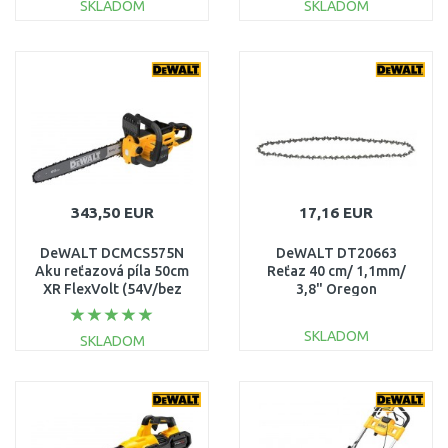
SKLADOM
SKLADOM
DO KOŠÍKA
DO KOŠÍKA
Porovnať
Porovnať
343,50 EUR
17,16 EUR
DeWALT DCMCS575N
DeWALT DT20663
Aku reťazová píla 50cm
Reťaz 40 cm/ 1,1mm/
XR FlexVolt (54V/bez
3,8" Oregon
aku)
SKLADOM
SKLADOM
DO KOŠÍKA
DO KOŠÍKA
Porovnať
Porovnať