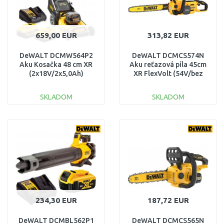
659,00 EUR
313,82 EUR
DeWALT DCMW564P2
DeWALT DCMCS574N
Aku Kosačka 48 cm XR
Aku reťazová píla 45cm
(2x18V/2x5,0Ah)
XR FlexVolt (54V/bez
aku)
SKLADOM
SKLADOM
DO KOŠÍKA
DO KOŠÍKA
Porovnať
Porovnať
234,30 EUR
187,72 EUR
DeWALT DCMBL562P1
DeWALT DCMCS565N