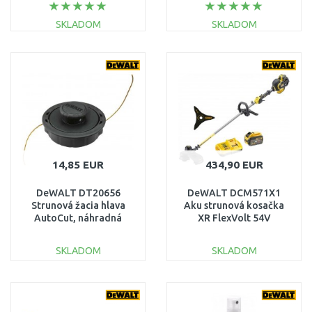
nabíjačky)
55cm / 19mm, XR (1×5,0
Ah/18V)
SKLADOM
SKLADOM
DO KOŠÍKA
DO KOŠÍKA
Porovnať
Porovnať
14,85 EUR
434,90 EUR
DeWALT DT20656
DeWALT DCM571X1
Strunová žacia hlava
Aku strunová kosačka
AutoCut, náhradná
XR FlexVolt 54V
cievka struna
(1x3,0Ah)
SKLADOM
SKLADOM
DO KOŠÍKA
DO KOŠÍKA
Porovnať
Porovnať