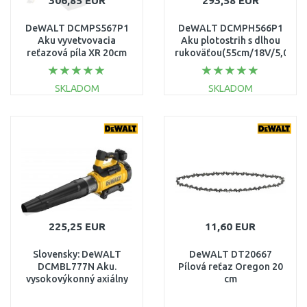
306,85 EUR
293,58 EUR
DeWALT DCMPS567P1
DeWALT DCMPH566P1
Aku vyvetvovacia
Aku plotostrih s dlhou
reťazová píla XR 20cm
rukoväťou(55cm/18V/5,0Ah)
(1x5,0Ah/18V)
SKLADOM
SKLADOM
DO KOŠÍKA
DO KOŠÍKA
Porovnať
Porovnať
225,25 EUR
11,60 EUR
Slovensky: DeWALT
DeWALT DT20667
DCMBL777N Aku.
Pílová reťaz Oregon 20
vysokovýkonný axiálny
cm
fukár XR FLEXVOLT
(54V/bez aku)