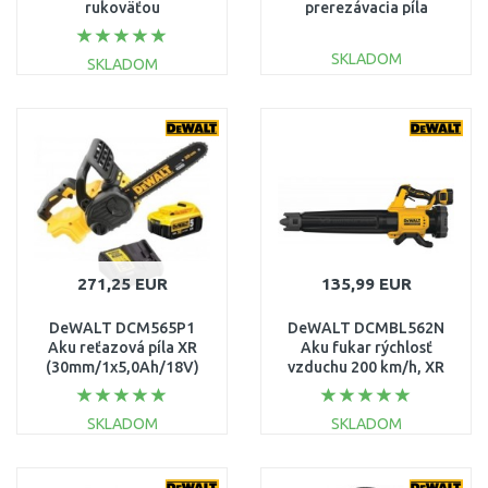
rukoväťou
prerezávacia píla
(55cm/18V/bez aku)
150mm XR (18V/bez
aku)
SKLADOM
SKLADOM
DO KOŠÍKA
DO KOŠÍKA
Porovnať
Porovnať
271,25 EUR
135,99 EUR
DeWALT DCM565P1
DeWALT DCMBL562N
Aku reťazová píla XR
Aku fukar rýchlosť
(30mm/1x5,0Ah/18V)
vzduchu 200 km/h, XR
(18V) bez aku.
SKLADOM
SKLADOM
DO KOŠÍKA
DO KOŠÍKA