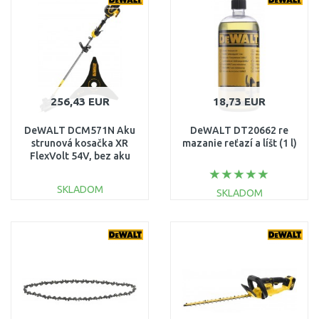
Porovnať
Porovnať
256,43 EUR
18,73 EUR
DeWALT DCM571N Aku
DeWALT DT20662 re
strunová kosačka XR
mazanie reťazí a líšt (1 l)
FlexVolt 54V, bez aku
SKLADOM
SKLADOM
DO KOŠÍKA
DO KOŠÍKA
Porovnať
Porovnať