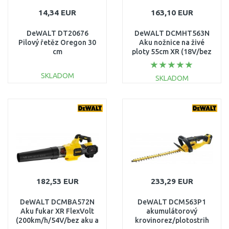
14,34 EUR
163,10 EUR
DeWALT DT20676
DeWALT DCMHT563N
Pilový řetěz Oregon 30
Aku nožnice na živé
cm
ploty 55cm XR (18V/bez
aku)
SKLADOM
SKLADOM
DO KOŠÍKA
DO KOŠÍKA
Porovnať
Porovnať
182,53 EUR
233,29 EUR
DeWALT DCMBA572N
DeWALT DCM563P1
Aku fukar XR FlexVolt
akumulátorový
(200km/h/54V/bez aku a
krovinorez/plotostrih