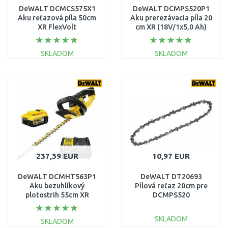
DeWALT DCMCS575X1
DeWALT DCMPS520P1
Aku reťazová píla 50cm
Aku prerezávacia píla 20
XR FlexVolt
cm XR (18V/1x5,0 Ah)
(54V/1x9,0Ah) kufor
SKLADOM
SKLADOM
DO KOŠÍKA
DO KOŠÍKA
Porovnať
Porovnať
237,39 EUR
10,97 EUR
DeWALT DCMHT563P1
DeWALT DT20693
Aku bezuhlíkový
Pílová reťaz 20cm pre
plotostrih 55cm XR
DCMPS520
(18V/1x5,0Ah)
SKLADOM
SKLADOM