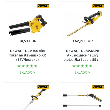
84,53 EUR
162,20 EUR
DeWALT DCV100 Aku
DeWALT DCM563PB
fukár na stavenisko XR
Aku nožnice na živý
(18V/bez aku)
plot,dĺžka čepele 55 cm
(18V/bez aku)
SKLADOM
SKLADOM
DO KOŠÍKA
DO KOŠÍKA
Porovnať
Porovnať