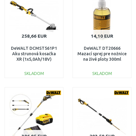
258,66 EUR
14,10 EUR
DeWALT DCMST561P1
DeWALT DT20666
Aku strunová kosačka
Mazací sprej pre nožnice
XR (1x5,0Ah/18V)
na živé ploty 300ml
SKLADOM
SKLADOM
DO KOŠÍKA
DO KOŠÍKA
Porovnať
Porovnať