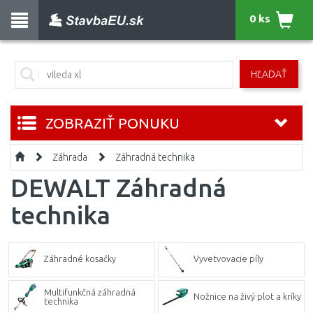
0 ks
HĽADAŤ
ZOBRAZIŤ PONUKU
Záhrada
Záhradná technika
DEWALT Záhradná
technika
Záhradné kosačky
Vyvetvovacie píly
Multifunkčná záhradná
Nožnice na živý plot a kríky
technika