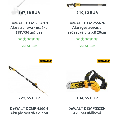
167,53 EUR
210,12 EUR
DeWALT DCMST561N
DeWALT DCMPS567N
Aku strunová kosačka
Aku vyvetvovacia
(18V/36cm) bez
reťazová píla XR 20cm
akumulátora
(18V/bez aku)
SKLADOM
SKLADOM
DO KOŠÍKA
DO KOŠÍKA
Porovnať
Porovnať
222,65 EUR
134,65 EUR
DeWALT DCMPH566N
DeWALT DCMPS520N
Aku plotostrih s dlhou
Aku bezuhlíková