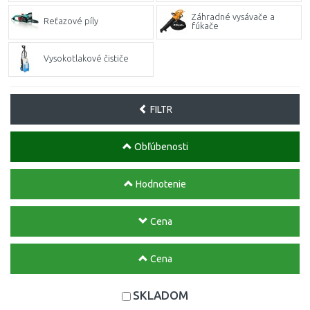
Záhradné vysávače a
Reťazové píly
fúkače
Vysokotlakové čističe
FILTR
Obľúbenosti
Hodnotenie
Cena
Cena
SKLADOM