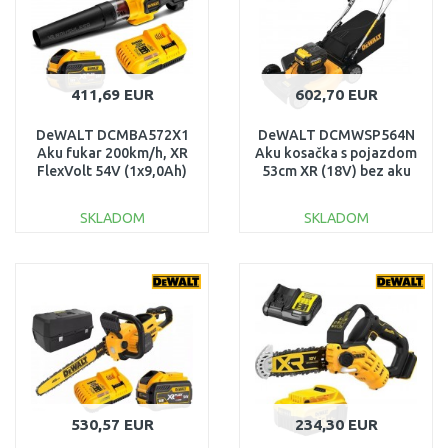
411,69 EUR
602,70 EUR
DeWALT DCMBA572X1
DeWALT DCMWSP564N
Aku fukar 200km/h, XR
Aku kosačka s pojazdom
FlexVolt 54V (1x9,0Ah)
53cm XR (18V) bez aku
SKLADOM
SKLADOM
DO KOŠÍKA
DO KOŠÍKA
Porovnať
Porovnať
530,57 EUR
234,30 EUR