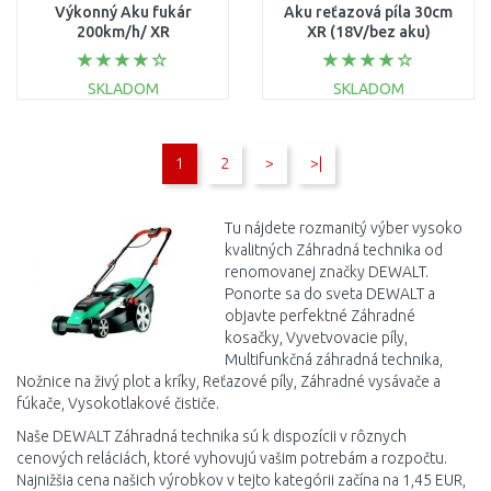
Výkonný Aku fukár
Aku reťazová píla 30cm
200km/h/ XR
XR (18V/bez aku)
(18V/1x5,0Ah)
SKLADOM
SKLADOM
DO KOŠÍKA
DO KOŠÍKA
1
2
>
>|
Porovnať
Porovnať
Tu nájdete rozmanitý výber vysoko
kvalitných Záhradná technika od
renomovanej značky DEWALT.
Ponorte sa do sveta DEWALT a
objavte perfektné Záhradné
kosačky, Vyvetvovacie píly,
Multifunkčná záhradná technika,
Nožnice na živý plot a kríky, Reťazové píly, Záhradné vysávače a
fúkače, Vysokotlakové čističe.
Naše DEWALT Záhradná technika sú k dispozícii v rôznych
cenových reláciách, ktoré vyhovujú vašim potrebám a rozpočtu.
Najnižšia cena našich výrobkov v tejto kategórii začína na 1,45 EUR,