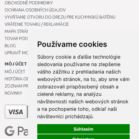
OBCHODNÉ PODMIENKY
OCHRANA OSOBNÝCH ÚDAJOV
VYVŔTANIE OTVORU DO DREZU PRE KUCHYNSKÚ BATÉRIU
VRÁTENIE TOVARU / REKLAMÁCIE
MAPA STRÁNOK
TOVAR PODĽA ZNAČIEK
Používame cookies
BLOG
UPRAVIŤ MOJE PREDVOĽBY COOKIES
Súbory cookie a ďalšie technológie
sledovania používame na zlepšenie
MÔJ ÚČET
vášho zážitku z prehliadania našich
MÔJ ÚČET
webových stránok, na to, aby sme vám
HISTÓRIA OBJEDNÁVOK
ZOZNAM PRIANÍ
zobrazovali prispôsobený obsah a
NOVINKY
cielené reklamy, na analýzu
návštevnosti našich webových stránok
a na pochopenie toho, odkiaľ naši
návštevníci prichádzajú.
Súhlasím