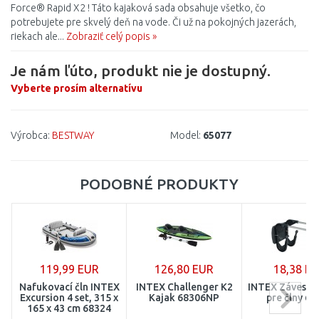
Force® Rapid X2 ! Táto kajaková sada obsahuje všetko, čo
potrebujete pre skvelý deň na vode. Či už na pokojných jazerách,
riekach ale...
Zobraziť celý popis »
Je nám ľúto, produkt nie je dostupný.
Vyberte prosím alternatívu
Výrobca:
BESTWAY
Model:
65077
PODOBNÉ PRODUKTY
119,99 EUR
126,80 EUR
18,38 E
Nafukovací čln INTEX
INTEX Challenger K2
INTEX Záves n
Excursion 4 set, 315 x
Kajak 68306NP
pre člny 68
165 x 43 cm 68324