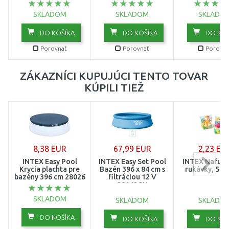
SKLADOM
SKLADOM
SKLADO
DO KOŠÍKA
DO KOŠÍKA
DO KOŠ
Porovnať
Porovnať
Porovna
ZÁKAZNÍCI KUPUJÚCI TENTO TOVAR
KÚPILI TIEŽ
8,38 EUR
67,99 EUR
2,23 EU
INTEX Easy Pool
INTEX Easy Set Pool
INTEX Nafuko
Krycia plachta pre
Bazén 396 x 84 cm s
rukávky, 58
bazény 396 cm 28026
filtráciou 12 V
28142GN
SKLADOM
SKLADOM
SKLADO
DO KOŠÍKA
DO KOŠÍKA
DO KOŠ