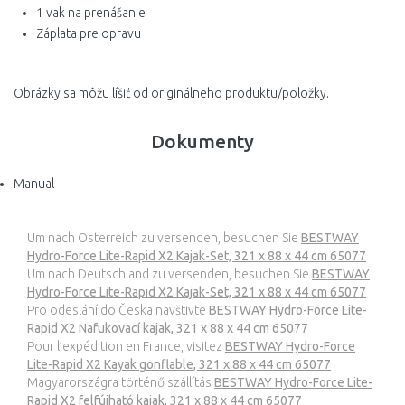
1 vak na prenášanie
Záplata pre opravu
Obrázky sa môžu líšiť od originálneho produktu/položky.
Dokumenty
Manual
Um nach Österreich zu versenden, besuchen Sie
BESTWAY
Hydro-Force Lite-Rapid X2 Kajak-Set, 321 x 88 x 44 cm 65077
Um nach Deutschland zu versenden, besuchen Sie
BESTWAY
Hydro-Force Lite-Rapid X2 Kajak-Set, 321 x 88 x 44 cm 65077
Pro odeslání do Česka navštivte
BESTWAY Hydro-Force Lite-
Rapid X2 Nafukovací kajak, 321 x 88 x 44 cm 65077
Pour l’expédition en France, visitez
BESTWAY Hydro-Force
Lite-Rapid X2 Kayak gonflable, 321 x 88 x 44 cm 65077
Magyarországra történő szállítás
BESTWAY Hydro-Force Lite-
Rapid X2 felfújható kajak, 321 x 88 x 44 cm 65077