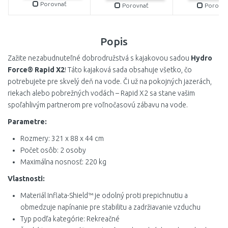
Porovnať
Porovnať
Porovna
Popis
Zažite nezabudnuteľné dobrodružstvá s kajakovou sadou
Hydro
Force® Rapid X2
! Táto kajaková sada obsahuje všetko, čo
potrebujete pre skvelý deň na vode. Či už na pokojných jazerách,
riekach alebo pobrežných vodách – Rapid X2 sa stane vašim
spoľahlivým partnerom pre voľnočasovú zábavu na vode.
Parametre:
Rozmery: 321 x 88 x 44 cm
Počet osôb: 2 osoby
Maximálna nosnosť: 220 kg
Vlastnosti:
Materiál Inflata-Shield™ je odolný proti prepichnutiu a
obmedzuje napínanie pre stabilitu a zadržiavanie vzduchu
Typ podľa kategórie: Rekreačné