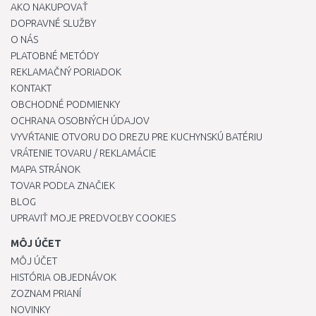
AKO NAKUPOVAŤ
DOPRAVNÉ SLUŽBY
O NÁS
PLATOBNÉ METÓDY
REKLAMAČNÝ PORIADOK
KONTAKT
OBCHODNÉ PODMIENKY
OCHRANA OSOBNÝCH ÚDAJOV
VYVŔTANIE OTVORU DO DREZU PRE KUCHYNSKÚ BATÉRIU
VRÁTENIE TOVARU / REKLAMÁCIE
MAPA STRÁNOK
TOVAR PODĽA ZNAČIEK
BLOG
UPRAVIŤ MOJE PREDVOĽBY COOKIES
MÔJ ÚČET
MÔJ ÚČET
HISTÓRIA OBJEDNÁVOK
ZOZNAM PRIANÍ
NOVINKY