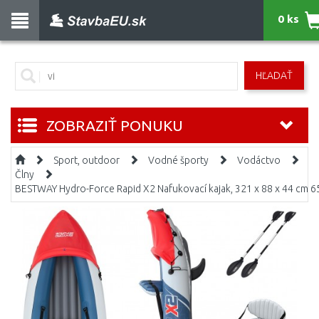
0 ks
HĽADAŤ
ZOBRAZIŤ PONUKU
Sport, outdoor
Vodné športy
Vodáctvo
Člny
BESTWAY Hydro-Force Rapid X2 Nafukovací kajak, 321 x 88 x 44 cm 