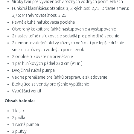
Široký tvar pre vyváženosť v rôznych vodných podmienkach
Funkčná klasifikácia: Stabilita: 3,5; Rýchlosť: 2,75; Držanie smeru:
2,75; Manévrovateľnosť: 3,25
Pevná a tuhá nafukovacia podlaha
Otvorený kokpit pre ľahké nastupovanie a vystupovanie
2 nastaviteľné nafukovacie sedadlá pre pohodlné sedenie
2 demontovateľné plutvy rôznych veľkostí pre lepšie držanie
smeru za rôznych vodných podmienok
2 odolné rukoväte na prenášanie
1 pár hliníkových pádiel 230 cm (91 in.)
Dvojčinná ručná pumpa
Vak na prenášanie pre ľahkú prepravu a skladovanie
Blokujúce sa ventily pre rýchle vypúšťanie
Vypúšťací ventil
Obsah balenia:
1 kajak
2 pádla
1 ručná pumpa
2 plutvy