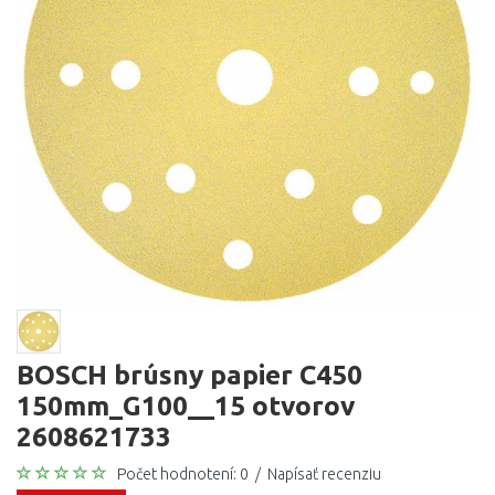
BOSCH brúsny papier C450
150mm_G100__15 otvorov
2608621733
Počet hodnotení: 0
/
Napísať recenziu