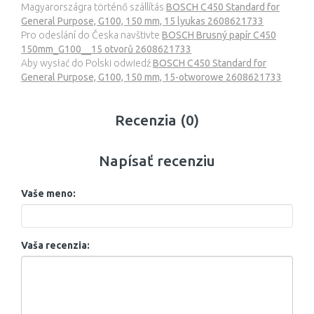
Magyarországra történő szállítás
BOSCH C450 Standard for
General Purpose, G100, 150 mm, 15 lyukas 2608621733
Pro odeslání do Česka navštivte
BOSCH Brusný papír C450
150mm_G100__15 otvorů 2608621733
Aby wysłać do Polski odwiedź
BOSCH C450 Standard for
General Purpose, G100, 150 mm, 15-otworowe 2608621733
Recenzia (0)
Napísať recenziu
Vaše meno:
Vaša recenzia: