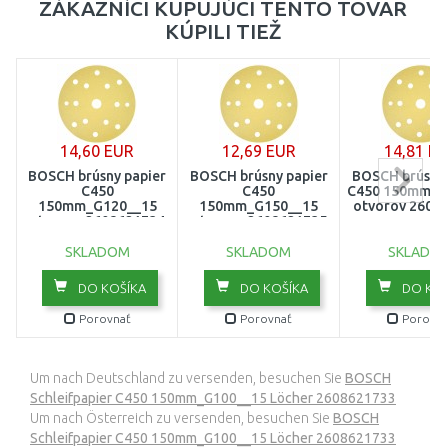
ZÁKAZNÍCI KUPUJÚCI TENTO TOVAR
KÚPILI TIEŽ
14,60 EUR
12,69 EUR
14,81 E
BOSCH brúsny papier
BOSCH brúsny papier
BOSCH brúsny 
C450
C450
C450 150mm_G
150mm_G120__15
150mm_G150__15
otvorov 2608
otvorov 2608621734
otvorov 2608621735
SKLADOM
SKLADOM
SKLADO
DO KOŠÍKA
DO KOŠÍKA
DO KOŠ
Porovnať
Porovnať
Porovna
Um nach Deutschland zu versenden, besuchen Sie
BOSCH
Schleifpapier C450 150mm_G100__15 Löcher 2608621733
Um nach Österreich zu versenden, besuchen Sie
BOSCH
Schleifpapier C450 150mm_G100__15 Löcher 2608621733