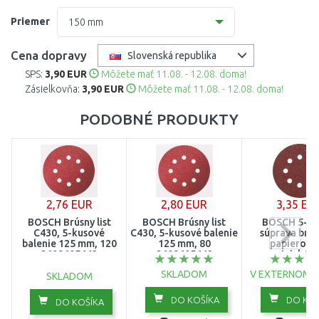
60
Bez otvorov
Priemer
150 mm
80
6 otvorov
125 mm
Cena dopravy
Slovenská republika
100
8 otvorov
SPS:
3,90 EUR
Môžete mať 11.08. - 12.08. doma!
150 mm
Zásielkovňa:
3,90 EUR
Môžete mať 11.08. - 12.08. doma!
120
15 otvorov
PODOBNÉ PRODUKTY
150
180
240
2,76 EUR
2,80 EUR
3,35 EU
320
BOSCH Brúsny list
BOSCH Brúsny list
BOSCH 5-di
C430, 5-kusové
C430, 5-kusové balenie
súprava brú
balenie 125 mm, 120
125 mm, 80
papierov 
2608605643
2608605642
excentrické b
125 mm 2609
SKLADOM
V EXTERNOM 
SKLADOM
DO KOŠÍKA
DO KOŠ
DO KOŠÍKA