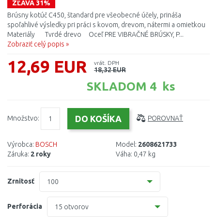
ZĽAVA 31%
Brúsny kotúč C450, štandard pre všeobecné účely, prináša
spoľahlivé výsledky pri práci s kovom, drevom, nátermi a omietkou
Materiály Tvrdé drevo Oceľ PRE VIBRAČNÉ BRÚSKY, P...
Zobraziť celý popis »
12,69 EUR
vrát. DPH
18,32 EUR
SKLADOM 4 ks
Množstvo:
POROVNAŤ
Výrobca:
BOSCH
Model:
2608621733
Záruka:
2 roky
Váha:
0,47 kg
Zrnitosť
100
40
Perforácia
15 otvorov