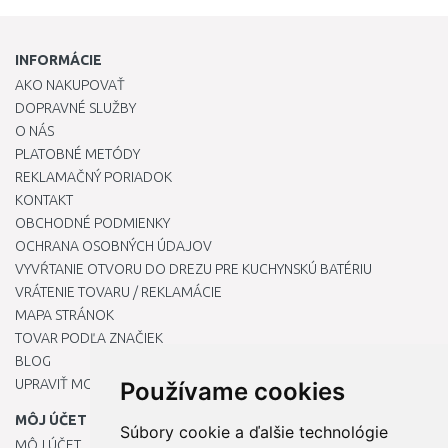
INFORMÁCIE
AKO NAKUPOVAŤ
DOPRAVNÉ SLUŽBY
O NÁS
PLATOBNÉ METÓDY
REKLAMAČNÝ PORIADOK
KONTAKT
OBCHODNÉ PODMIENKY
OCHRANA OSOBNÝCH ÚDAJOV
VYVŔTANIE OTVORU DO DREZU PRE KUCHYNSKÚ BATÉRIU
VRÁTENIE TOVARU / REKLAMÁCIE
MAPA STRÁNOK
TOVAR PODĽA ZNAČIEK
BLOG
UPRAVIŤ MOJE PREDVOĽBY COOKIES
Používame cookies
MÔJ ÚČET
Súbory cookie a ďalšie technológie
MÔJ ÚČET