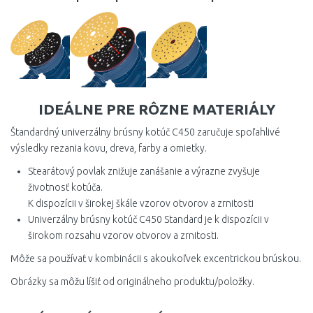
IDEÁLNE PRE RÔZNE MATERIÁLY
Štandardný univerzálny brúsny kotúč C450 zaručuje spoľahlivé
výsledky rezania kovu, dreva, farby a omietky.
Stearátový povlak znižuje zanášanie a výrazne zvyšuje
životnosť kotúča.
K dispozícii v širokej škále vzorov otvorov a zrnitosti
Univerzálny brúsny kotúč C450 Standard je k dispozícii v
širokom rozsahu vzorov otvorov a zrnitosti.
Môže sa používať v kombinácii s akoukoľvek excentrickou brúskou.
Obrázky sa môžu líšiť od originálneho produktu/položky.