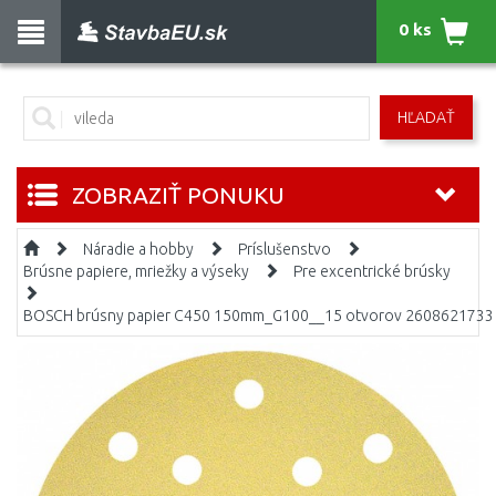
0 ks
HĽADAŤ
ZOBRAZIŤ PONUKU
Náradie a hobby
Príslušenstvo
Brúsne papiere, mriežky a výseky
Pre excentrické brúsky
BOSCH brúsny papier C450 150mm_G100__15 otvorov 2608621733