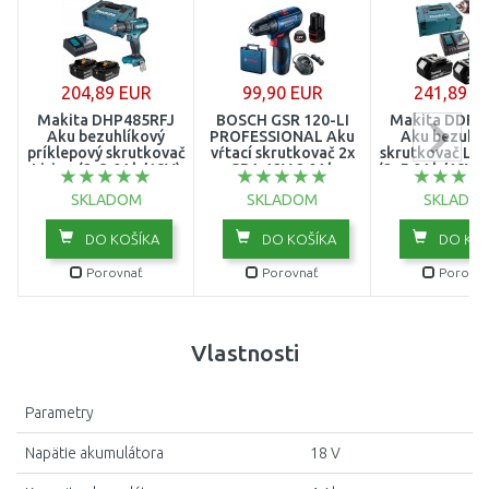
204,89 EUR
99,90 EUR
241,89 E
Makita DHP485RFJ
BOSCH GSR 120-LI
Makita DDF4
Aku bezuhlíkový
PROFESSIONAL Aku
Aku bezuhlí
príklepový skrutkovač
vŕtací skrutkovač 2x
skrutkovač Li-
Li-ion (2x3,0Ah/18V)
GBA 12V 2.0Ah
(2x5,0Ah/18V)
Makpac
06019G8000
SKLADOM
SKLADOM
SKLADO
DO KOŠÍKA
DO KOŠÍKA
DO KOŠ
Porovnať
Porovnať
Porovna
Vlastnosti
Parametry
Napätie akumulátora
18 V