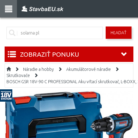
HĽADAŤ
ZOBRAZIŤ PONUKU
Náradie a hobby
Akumulátorové náradie
Skrutkovače
BOSCH GSR 18V-90 C PROFESSIONAL Aku vŕtací skrutkovač, L-BOXX,