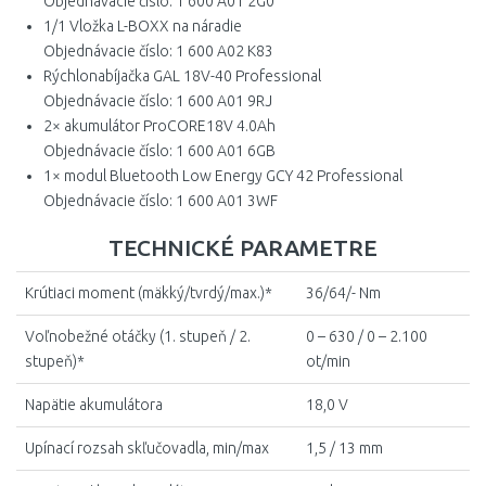
Objednávacie číslo: 1 600 A01 2G0
1/1 Vložka L-BOXX na náradie
Objednávacie číslo: 1 600 A02 K83
Rýchlonabíjačka GAL 18V-40 Professional
Objednávacie číslo: 1 600 A01 9RJ
2× akumulátor ProCORE18V 4.0Ah
Objednávacie číslo: 1 600 A01 6GB
1× modul Bluetooth Low Energy GCY 42 Professional
Objednávacie číslo: 1 600 A01 3WF
TECHNICKÉ PARAMETRE
Krútiaci moment (mäkký/tvrdý/max.)*
36/64/- Nm
Voľnobežné otáčky (1. stupeň / 2.
0 – 630 / 0 – 2.100
stupeň)*
ot/min
Napätie akumulátora
18,0 V
Upínací rozsah skľučovadla, min/max
1,5 / 13 mm