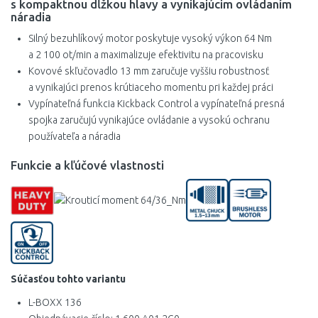
s kompaktnou dĺžkou hlavy a vynikajúcim ovládaním
náradia
Silný bezuhlíkový motor poskytuje vysoký výkon 64 Nm
a 2 100 ot/min a maximalizuje efektivitu na pracovisku
Kovové skľučovadlo 13 mm zaručuje vyššiu robustnosť
a vynikajúci prenos krútiaceho momentu pri každej práci
Vypínateľná funkcia Kickback Control a vypínateľná presná
spojka zaručujú vynikajúce ovládanie a vysokú ochranu
používateľa a náradia
Funkcie a kľúčové vlastnosti
Súčasťou tohto variantu
L-BOXX 136