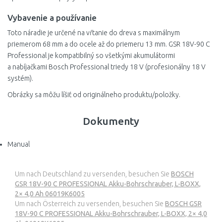
Vybavenie a používanie
Toto náradie je určené na vŕtanie do dreva s maximálnym
priemerom 68 mm a do ocele až do priemeru 13 mm. GSR 18V-90 C
Professional je kompatibilný so všetkými akumulátormi
a nabíjačkami Bosch Professional triedy 18 V (profesionálny 18 V
systém).
Obrázky sa môžu líšiť od originálneho produktu/položky.
Dokumenty
Manual
Um nach Deutschland zu versenden, besuchen Sie
BOSCH
GSR 18V-90 C PROFESSIONAL Akku-Bohrschrauber, L-BOXX,
2× 4,0 Ah 06019K6005
Um nach Österreich zu versenden, besuchen Sie
BOSCH GSR
18V-90 C PROFESSIONAL Akku-Bohrschrauber, L-BOXX, 2× 4,0