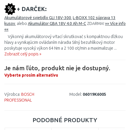
+ DARČEK:
Akumulátorové svietidlo GLI 18V-300
,
L-BOXX 102 súprava 13
kusov
, alebo
Akumulátor GBA 18V 4.0 Ah M-C
ZDARMA!
»» Více info
««
Výkonný akumulátorový vŕtací skrutkovač s kompaktnou dĺžkou
hlavy a vynikajúcim ovládaním náradia Silný bezuhlíkový motor
poskytuje vysoký výkon 64 Nm a 2 100 ot/min a maximalizuje ...
Zobraziť celý popis »
Je nám ľúto, produkt nie je dostupný.
Vyberte prosím alternatívu
Výrobca:
BOSCH
Model:
06019K6005
PROFESSIONAL
PODOBNÉ PRODUKTY