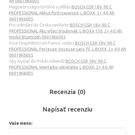
Ah 06019K6005
Magyarországra történő szállítás
BOSCH GSR 18V-90 C
PROFESSIONAL Akkus fúrócsavarozó, L-BOXX, 2× 4,0 Ah
06019K6005
Pro odeslání do Česka navštivte
BOSCH GSR 18V-90 C
PROFESSIONAL Aku vrtací šroubovák, L-BOXX 136, 2× 4,0 Ah,
modul Bluetooth 06019K6005
Pour l’expédition en France, visitez
BOSCH GSR 18V-90 C
PROFESSIONAL Perceuse-visseuse sans-fil, L-BOXX, 2× 4,0 Ah
06019K6005
Aby wysłać do Polski odwiedź
BOSCH GSR 18V-90 C
PROFESSIONAL Wiertarko-wkrętarka, L-BOXX, 2× 4,0 Ah
06019K6005
Recenzia (0)
Napísať recenziu
Vaše meno: