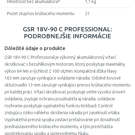
Hmotnosť bez akumulátora*
1,1 kg
Počet stupňov krútiaceho momentu
21
GSR 18V-90 C PROFESSIONAL:
PODROBNEJŠIE INFORMÁCIE
Dôležité údaje o produkte
GSR 18V-90 C Professional je výkonný akumulátorový vŕtací
skrutkovač s bezuhlíkovým motorom, ktorý poskytuje maximálny
výkon 64 Nm a rýchlosť 2 100 ot/min. Kompaktná dĺžka hlavy
163 mm zaručuje vynikajúce ovládanie náradia. Odolné kovové
skľučovadlo 13 mm zaručuje vynikajúci prenos krútiaceho momentu
pri každej práci. Vŕtací skrutkovač poskytuje veľmi vysokú úroveň
ovládania, zvyšuje ochranu používateľa aj náradia: ovládacie
rozhranie poskytuje vypínateľnú funkciu Kickback Control
znižujúcu riziko náhleho skrútenia náradia pri zaseknutí vrtáka.
Vypínateľná presná spojka zastaví preťažovanie pri dosiahnutí
prednastaveného krútiaceho momentu, a tým predchádza
opotrebovaniu spojky a sprievodnému hluku.