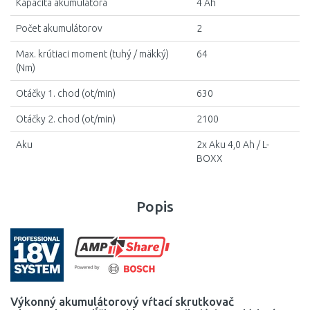
Kapacita akumulátora
4 Ah
Počet akumulátorov
2
Max. krútiaci moment (tuhý / mäkký)
64
(Nm)
Otáčky 1. chod (ot/min)
630
Otáčky 2. chod (ot/min)
2100
Aku
2x Aku 4,0 Ah / L-
BOXX
Popis
Výkonný akumulátorový vŕtací skrutkovač