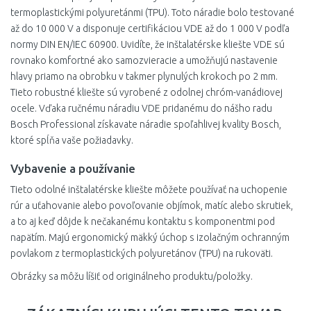
termoplastickými polyuretánmi (TPU). Toto náradie bolo testované
až do 10 000 V a disponuje certifikáciou VDE až do 1 000 V podľa
normy DIN EN/IEC 60900. Uvidíte, že inštalatérske kliešte VDE sú
rovnako komfortné ako samozvieracie a umožňujú nastavenie
hlavy priamo na obrobku v takmer plynulých krokoch po 2 mm.
Tieto robustné kliešte sú vyrobené z odolnej chróm-vanádiovej
ocele. Vďaka ručnému náradiu VDE pridanému do nášho radu
Bosch Professional získavate náradie spoľahlivej kvality Bosch,
ktoré spĺňa vaše požiadavky.
Vybavenie a používanie
Tieto odolné inštalatérske kliešte môžete používať na uchopenie
rúr a uťahovanie alebo povoľovanie objímok, matíc alebo skrutiek,
a to aj keď dôjde k nečakanému kontaktu s komponentmi pod
napätím. Majú ergonomický mäkký úchop s izolačným ochranným
povlakom z termoplastických polyuretánov (TPU) na rukoväti.
Obrázky sa môžu líšiť od originálneho produktu/položky.