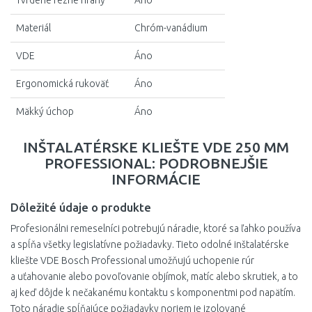
Tvrdené rezné hrany
Áno
Materiál
Chróm-vanádium
VDE
Áno
Ergonomická rukoväť
Áno
Mäkký úchop
Áno
INŠTALATÉRSKE KLIEŠTE VDE 250 MM
PROFESSIONAL: PODROBNEJŠIE
INFORMÁCIE
Dôležité údaje o produkte
Profesionálni remeselníci potrebujú náradie, ktoré sa ľahko používa
a spĺňa všetky legislatívne požiadavky. Tieto odolné inštalatérske
kliešte VDE Bosch Professional umožňujú uchopenie rúr
a uťahovanie alebo povoľovanie objímok, matíc alebo skrutiek, a to
aj keď dôjde k nečakanému kontaktu s komponentmi pod napätím.
Toto náradie spĺňajúce požiadavky noriem je izolované