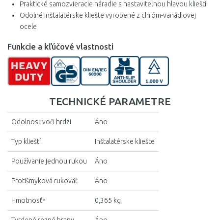
Praktické samozvieracie náradie s nastaviteľnou hlavou klieští
Odolné inštalatérske kliešte vyrobené z chróm-vanádiovej
ocele
Funkcie a kľúčové vlastnosti
TECHNICKÉ PARAMETRE
Odolnosť voči hrdzi
Áno
Typ klieští
Inštalatérske kliešte
Používanie jednou rukou
Áno
Protišmyková rukoväť
Áno
Hmotnosť*
0,365 kg