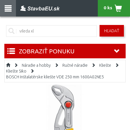
0 ks
HĽADAŤ
ZOBRAZIŤ PONUKU
Náradie a hobby
Ručné náradie
Kliešte
Kliešte Siko
BOSCH Inštalatérske kliešte VDE 250 mm 1600A02NE5