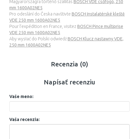
Magyarországra történő szállítás
BOSCH VDE csőfogó, 250
mm 1600A02NE5
Pro odeslání do Česka navštivte
BOSCH Instalatérské kleště
VDE 250 mm 1600A02NE5
Pour l’expédition en France, visitez
BOSCH Pince multiprise
VDE 250 mm 1600A02NE5
Aby wysłać do Polski odwiedź
BOSCH Klucz nastawny VDE,
250 mm 1600A02NE5
Recenzia (0)
Napísať recenziu
Vaše meno:
Vaša recenzia: