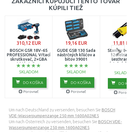
ZÁKAZNÍCI KUPUJÚCI TENTO TOVAR
KÚPILI TIEŽ
310,12 EUR
19,16 EUR
11,81 E
BOSCH GSR 18V-65
GÜDE GSB 130 Sada
Stanley 0-6
PROFESSIONAL Vŕtací
nástrčných kľúčov a
12dielna s
skrutkovač, 2×GBA
bitov 39001
šesťhrann
4.0Ah, L-Boxx
zástrčných k
06019N3207
Inbus s gulič
SKLADOM
SKLADOM
palcová
SKLADO
DO KOŠÍKA
DO KOŠÍKA
DO KOŠ
Porovnať
Porovnať
Porovna
Um nach Deutschland zu versenden, besuchen Sie
BOSCH
VDE-Wasserpumpenzange 250 mm 1600A02NE5
Um nach Österreich zu versenden, besuchen Sie
BOSCH VDE-
Wasserpumpenzange 250 mm 1600A02NE5