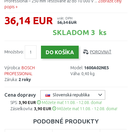
Professional – 250 mm Testované až do 10 000 V ...
Zobraziť celý
popis »
36,14 EUR
vrát. DPH
56,34 EUR
SKLADOM 3 ks
Množstvo:
POROVNAŤ
Výrobca:
BOSCH
Model:
1600A02NE5
PROFESSIONAL
Váha:
0,40 kg
Záruka:
2 roky
Cena dopravy
Slovenská republika
SPS:
3,90 EUR
Môžete mať 11.08. - 12.08. doma!
Zásielkovňa:
3,90 EUR
Môžete mať 11.08. - 12.08. doma!
PODOBNÉ PRODUKTY