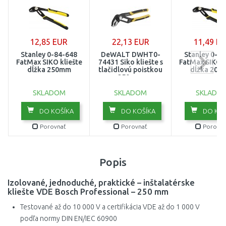
12,85 EUR
22,13 EUR
11,49 E
Stanley 0-84-648
DeWALT DWHT0-
Stanley 0-8
FatMax SIKO kliešte
74431 Siko kliešte s
FatMax SIKO k
dĺžka 250mm
tlačidlovú poistkou
dĺžka 20
250 mm
SKLADOM
SKLADOM
SKLADO
DO KOŠÍKA
DO KOŠÍKA
DO KOŠ
Porovnať
Porovnať
Porovna
Popis
Izolované, jednoduché, praktické – inštalatérske
kliešte VDE Bosch Professional – 250 mm
Testované až do 10 000 V a certifikácia VDE až do 1 000 V
podľa normy DIN EN/IEC 60900