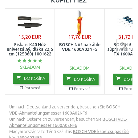
KÚPILI TIEŽ
15,20 EUR
17,76 EUR
31,72 E
Fiskars K40 Nôž
BOSCH Nôž na káble
BOSCH 6-di
univerzálný, dĺžka 22,5
VDE 1600A02NF5
súprava skrut
cm (125860) 1001622
TX 1600A0
SKLADOM
SKLADOM
SKLADO
DO KOŠÍKA
DO KOŠÍKA
DO KOŠ
Porovnať
Porovnať
Porovna
Um nach Deutschland zu versenden, besuchen Sie
BOSCH
VDE-Abmantelungsmesser 1600A02NF6
Um nach Österreich zu versenden, besuchen Sie
BOSCH VDE-
Abmantelungsmesser 1600A02NF6
Magyarországra történő szállítás
BOSCH VDE kábelcsupaszító
kés 1600A02NF6