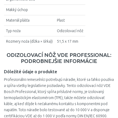
Mäkký úchop
Materiál plášťa
Plast
Typ noža
Odizolovací nôž
Rozmery noža (dĺžka × šírka))
51,5 x 17 mm
ODIZOLOVACÍ NÔŽ VDE PROFESSIONAL:
PODROBNEJŠIE INFORMÁCIE
Dôležité údaje o produkte
Profesionálni remeselníci potrebujú náradie, ktoré sa ľahko používa
a spĺňa všetky legislatívne požiadavky. Tento odizolovací nôž VDE
Bosch Professional, ktorý spĺňa príslušné normy, je izolovaný
termoplastickým elastomérom (TPE), takže môžete odizolovať
káble, aj keď dôjde k nečakanému kontaktu s komponentmi pod
napätím. Toto náradie bolo testované až do 10 000 V a disponuje
certifikáciou VDE až do 1 000 V podľa normy DIN EN/IEC 60900.