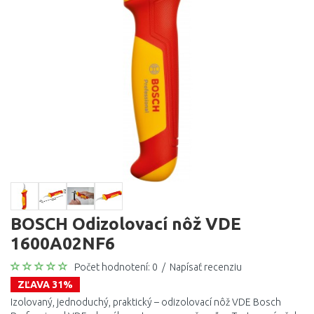
BOSCH Odizolovací nôž VDE
1600A02NF6
Počet hodnotení: 0
/
Napísať recenziu
ZĽAVA 31%
Izolovaný, jednoduchý, praktický – odizolovací nôž VDE Bosch