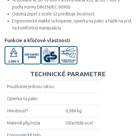
Testované až do 10 000 V a certifikácia VDE až do 1 000 V
podľa normy DIN EN/IEC 60900
Odolná čepeľ z ocele S2 predlžuje životnosť
Ergonomické mäkké uchopenie, opierka na palec a háčik na prst
na komfortnú manipuláciu
Funkcie a kľúčové vlastnosti
TECHNICKÉ PARAMETRE
Používanie jednou rukou
Opierka na palec
Hmotnosť*
0,086 kg
Materiál píly/noža
Ušľachtilá oceľ
Ergonomické telo