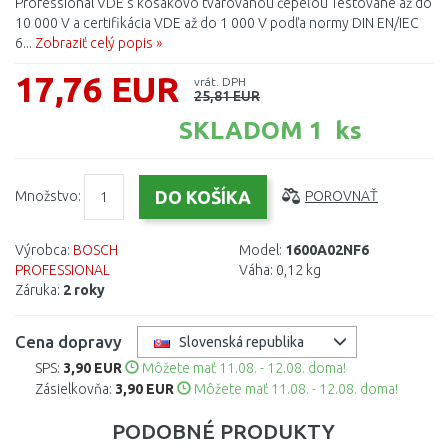
Professional VDE s kosákovo tvarovanou čepeľou Testované až do
10 000 V a certifikácia VDE až do 1 000 V podľa normy DIN EN/IEC
6...
Zobraziť celý popis »
17,76 EUR
vrát. DPH
25,81 EUR
SKLADOM 1 ks
Množstvo:
POROVNAŤ
Výrobca:
BOSCH
Model:
1600A02NF6
PROFESSIONAL
Váha:
0,12 kg
Záruka:
2 roky
Cena dopravy
Slovenská republika
SPS:
3,90 EUR
Môžete mať 11.08. - 12.08. doma!
Zásielkovňa:
3,90 EUR
Môžete mať 11.08. - 12.08. doma!
PODOBNÉ PRODUKTY