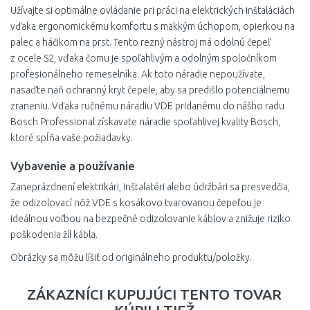
Užívajte si optimálne ovládanie pri práci na elektrických inštaláciách
vďaka ergonomickému komfortu s mäkkým úchopom, opierkou na
palec a háčikom na prst. Tento rezný nástroj má odolnú čepeľ
z ocele S2, vďaka čomu je spoľahlivým a odolným spoločníkom
profesionálneho remeselníka. Ak toto náradie nepoužívate,
nasaďte naň ochranný kryt čepele, aby sa predišlo potenciálnemu
zraneniu. Vďaka ručnému náradiu VDE pridanému do nášho radu
Bosch Professional získavate náradie spoľahlivej kvality Bosch,
ktoré spĺňa vaše požiadavky.
Vybavenie a používanie
Zaneprázdnení elektrikári, inštalatéri alebo údržbári sa presvedčia,
že odizolovací nôž VDE s kosákovo tvarovanou čepeľou je
ideálnou voľbou na bezpečné odizolovanie káblov a znižuje riziko
poškodenia žíl kábla.
Obrázky sa môžu líšiť od originálneho produktu/položky.
ZÁKAZNÍCI KUPUJÚCI TENTO TOVAR