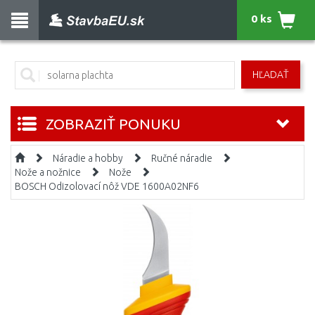
0 ks
HĽADAŤ
ZOBRAZIŤ PONUKU
Náradie a hobby
Ručné náradie
Nože a nožnice
Nože
BOSCH Odizolovací nôž VDE 1600A02NF6