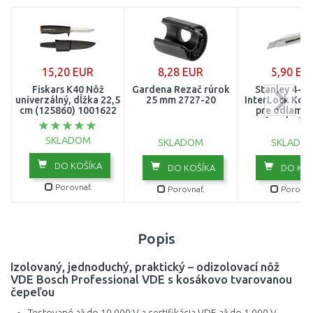
15,20 EUR
8,28 EUR
5,90 EU
Fiskars K40 Nôž
Gardena Rezač rúrok
Stanley 4-1
univerzálný, dĺžka 22,5
25 mm 2727-20
InterLock Kov
cm (125860) 1001622
pre odlamov
čepele 18
SKLADOM
SKLADOM
SKLADO
DO KOŠÍKA
DO KOŠÍKA
DO KOŠ
Porovnať
Porovnať
Porovna
Popis
Izolovaný, jednoduchý, praktický – odizolovací nôž
VDE Bosch Professional VDE s kosákovo tvarovanou
čepeľou