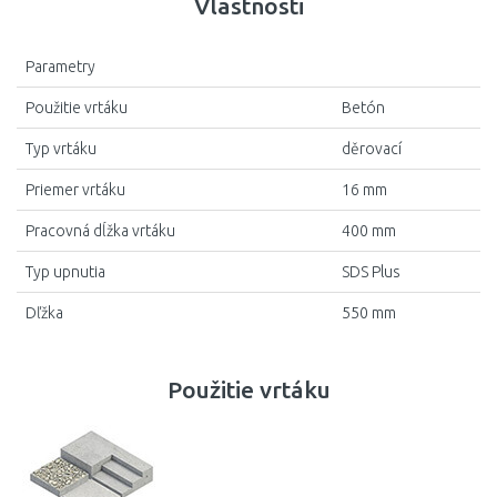
Vlastnosti
Parametry
Použitie vrtáku
Betón
Typ vrtáku
děrovací
Priemer vrtáku
16 mm
Pracovná dĺžka vrtáku
400 mm
Typ upnutia
SDS Plus
Dľžka
550 mm
Použitie vrtáku