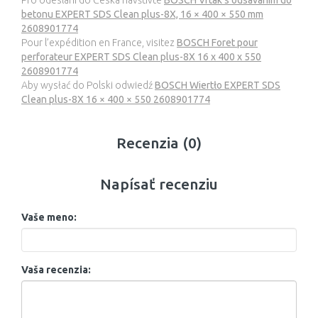
Pro odeslání do Česka navštivte
BOSCH Vrták s odsáváním do
betonu EXPERT SDS Clean plus-8X, 16 × 400 × 550 mm
2608901774
Pour l’expédition en France, visitez
BOSCH Foret pour
perforateur EXPERT SDS Clean plus-8X 16 x 400 x 550
2608901774
Aby wysłać do Polski odwiedź
BOSCH Wiertło EXPERT SDS
Clean plus-8X 16 × 400 × 550 2608901774
Recenzia (0)
Napísať recenziu
Vaše meno:
Vaša recenzia: