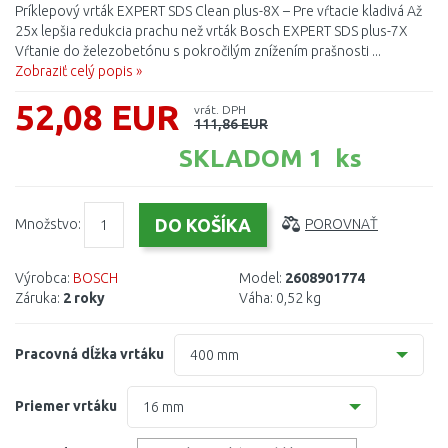
Príklepový vrták EXPERT SDS Clean plus-8X – Pre vŕtacie kladivá Až
25x lepšia redukcia prachu než vrták Bosch EXPERT SDS plus-7X
Vŕtanie do železobetónu s pokročilým znížením prašnosti ...
Zobraziť celý popis »
52,08 EUR
vrát. DPH
111,86 EUR
SKLADOM 1 ks
Množstvo:
POROVNAŤ
Výrobca:
BOSCH
Model:
2608901774
Záruka:
2 roky
Váha:
0,52 kg
Pracovná dĺžka vrtáku
400 mm
200 mm
Priemer vrtáku
16 mm
400 mm
12 mm