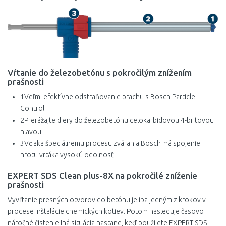
Vŕtanie do železobetónu s pokročilým znížením
prašnosti
1
Veľmi efektívne odstraňovanie prachu s Bosch Particle
Control
2
Prerážajte diery do železobetónu celokarbidovou 4-britovou
hlavou
3
Vďaka špeciálnemu procesu zvárania Bosch má spojenie
hrotu vrtáka vysokú odolnosť
EXPERT SDS Clean plus-8X na pokročilé zníženie
prašnosti
Vyvŕtanie presných otvorov do betónu je iba jedným z krokov v
procese inštalácie chemických kotiev. Potom nasleduje časovo
náročné čistenie.Iná situácia nastane, keď použijete EXPERT SDS