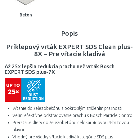
Betón
Popis
Príklepový vrták EXPERT SDS Clean plus-
8X – Pre vŕtacie kladivá
Až 25x lepšia redukcia prachu než vrták Bosch
EXPERT SDS plus-7X
Vŕtanie do železobetónu s pokročilým znížením prašnosti
Veľmi efektívne odstraňovanie prachu s Bosch Particle Control
Prerážajte diery do železobetónu celokarbidovou 4-britovou
hlavou
Vhodný pre všetky vŕtacie kladivá kategórie SDS plus