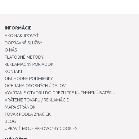
INFORMÁCIE
AKO NAKUPOVAŤ
DOPRAVNÉ SLUŽBY
O NÁS
PLATOBNÉ METÓDY
REKLAMAČNÝ PORIADOK
KONTAKT
OBCHODNÉ PODMIENKY
OCHRANA OSOBNÝCH ÚDAJOV
VYVŔTANIE OTVORU DO DREZU PRE KUCHYNSKÚ BATÉRIU
VRÁTENIE TOVARU / REKLAMÁCIE
MAPA STRÁNOK
TOVAR PODĽA ZNAČIEK
BLOG
UPRAVIŤ MOJE PREDVOĽBY COOKIES