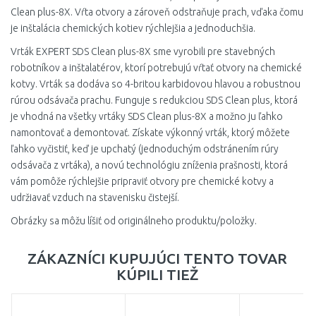
Clean plus-8X. Vŕta otvory a zároveň odstraňuje prach, vďaka čomu
je inštalácia chemických kotiev rýchlejšia a jednoduchšia.
Vrták EXPERT SDS Clean plus-8X sme vyrobili pre stavebných
robotníkov a inštalatérov, ktorí potrebujú vŕtať otvory na chemické
kotvy. Vrták sa dodáva so 4-britou karbidovou hlavou a robustnou
rúrou odsávača prachu. Funguje s redukciou SDS Clean plus, ktorá
je vhodná na všetky vrtáky SDS Clean plus-8X a možno ju ľahko
namontovať a demontovať. Získate výkonný vrták, ktorý môžete
ľahko vyčistiť, keď je upchatý (jednoduchým odstránením rúry
odsávača z vrtáka), a novú technológiu zníženia prašnosti, ktorá
vám pomôže rýchlejšie pripraviť otvory pre chemické kotvy a
udržiavať vzduch na stavenisku čistejší.
Obrázky sa môžu líšiť od originálneho produktu/položky.
ZÁKAZNÍCI KUPUJÚCI TENTO TOVAR
KÚPILI TIEŽ