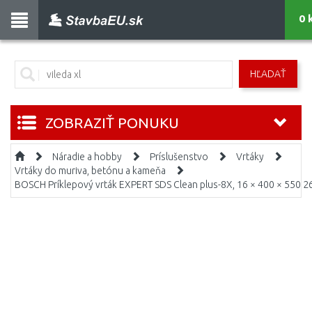
0 
HĽADAŤ
ZOBRAZIŤ PONUKU
Náradie a hobby
Príslušenstvo
Vrtáky
Vrtáky do muriva, betónu a kameňa
BOSCH Príklepový vrták EXPERT SDS Clean plus-8X, 16 × 400 × 550