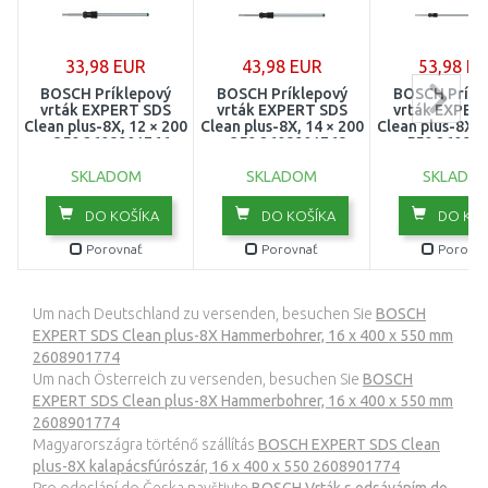
33,98 EUR
43,98 EUR
53,98 E
BOSCH Príklepový
BOSCH Príklepový
BOSCH Príkl
vrták EXPERT SDS
vrták EXPERT SDS
vrták EXPER
Clean plus-8X, 12 × 200
Clean plus-8X, 14 × 200
Clean plus-8X, 
× 350 2608901766
× 350 2608901768
× 550 26089
SKLADOM
SKLADOM
SKLADO
DO KOŠÍKA
DO KOŠÍKA
DO KOŠ
Porovnať
Porovnať
Porovna
Um nach Deutschland zu versenden, besuchen Sie
BOSCH
EXPERT SDS Clean plus-8X Hammerbohrer, 16 x 400 x 550 mm
2608901774
Um nach Österreich zu versenden, besuchen Sie
BOSCH
EXPERT SDS Clean plus-8X Hammerbohrer, 16 x 400 x 550 mm
2608901774
Magyarországra történő szállítás
BOSCH EXPERT SDS Clean
plus-8X kalapácsfúrószár, 16 x 400 x 550 2608901774