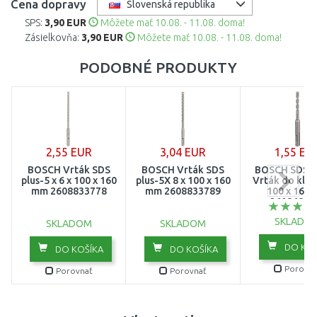
Cena dopravy
Slovenská republika
SPS:
3,90 EUR
Môžete mať 10.08. - 11.08. doma!
14 mm
Zásielkovňa:
3,90 EUR
Môžete mať 10.08. - 11.08. doma!
16 mm
PODOBNÉ PRODUKTY
18 mm
20 mm
2,55 EUR
3,04 EUR
1,55 EU
BOSCH Vrták SDS
BOSCH Vrták SDS
BOSCH SDS-p
plus-5 x 6 x 100 x 160
plus-5X 8 x 100 x 160
Vrták do kladí
mm 2608833778
mm 2608833789
100 x 160
26086802
SKLADO
SKLADOM
SKLADOM
DO KOŠ
DO KOŠÍKA
DO KOŠÍKA
Porovna
Porovnať
Porovnať