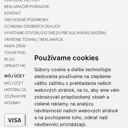
PLATOBNÉ METÓDY
REKLAMAČNÝ PORIADOK
KONTAKT
OBCHODNÉ PODMIENKY
OCHRANA OSOBNÝCH ÚDAJOV
VYVŔTANIE OTVORU DO DREZU PRE KUCHYNSKÚ BATÉRIU
VRÁTENIE TOVARU / REKLAMÁCIE
MAPA STRÁNOK
TOVAR PODĽA ZNAČIEK
Používame cookies
BLOG
UPRAVIŤ MOJE PREDVOĽBY COOKIES
Súbory cookie a ďalšie technológie
sledovania používame na zlepšenie
MÔJ ÚČET
vášho zážitku z prehliadania našich
MÔJ ÚČET
webových stránok, na to, aby sme vám
HISTÓRIA OBJEDNÁVOK
ZOZNAM PRIANÍ
zobrazovali prispôsobený obsah a
NOVINKY
cielené reklamy, na analýzu
návštevnosti našich webových stránok
a na pochopenie toho, odkiaľ naši
návštevníci prichádzajú.