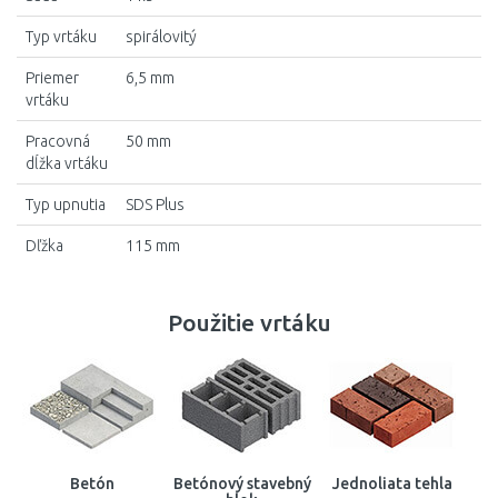
Typ vrtáku
spirálovitý
Priemer
6,5 mm
vrtáku
Pracovná
50 mm
dĺžka vrtáku
Typ upnutia
SDS Plus
Dľžka
115 mm
Použitie vrtáku
Betón
Betónový stavebný
Jednoliata tehla