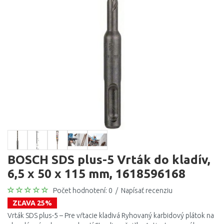
BOSCH SDS plus-5 Vrták do kladív,
6,5 x 50 x 115 mm, 1618596168
Počet hodnotení: 0
/
Napísať recenziu
ZĽAVA 25%
Vrták SDS plus-5 – Pre vŕtacie kladivá Ryhovaný karbidový plátok na