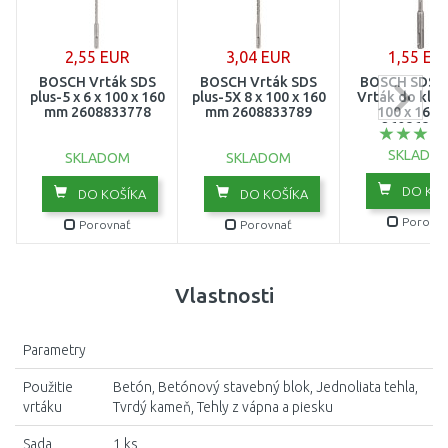
2,55 EUR
3,04 EUR
1,55 EU
BOSCH Vrták SDS
BOSCH Vrták SDS
BOSCH SDS-p
plus-5 x 6 x 100 x 160
plus-5X 8 x 100 x 160
Vrták do kladí
mm 2608833778
mm 2608833789
100 x 160
26086802
SKLADO
SKLADOM
SKLADOM
DO KOŠ
DO KOŠÍKA
DO KOŠÍKA
Porovna
Porovnať
Porovnať
Vlastnosti
Parametry
Použitie
Betón, Betónový stavebný blok, Jednoliata tehla,
vrtáku
Tvrdý kameň, Tehly z vápna a piesku
Sada
1 ks