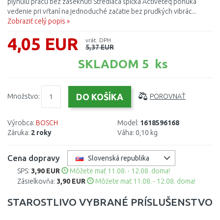
plynulú prácu bez zaseknutí Strediaca špička Activeteq ponúka
vedenie pri vŕtaní na jednoduché začatie bez prudkých vibrác...
Zobraziť celý popis »
4,05 EUR
vrát. DPH
5,37 EUR
SKLADOM 5 ks
Množstvo:
POROVNAŤ
Výrobca:
BOSCH
Model:
1618596168
Záruka:
2 roky
Váha:
0,10 kg
Cena dopravy
Slovenská republika
SPS:
3,90 EUR
Môžete mať 11.08. - 12.08. doma!
Zásielkovňa:
3,90 EUR
Môžete mať 11.08. - 12.08. doma!
STAROSTLIVO VYBRANÉ PRÍSLUŠENSTVO