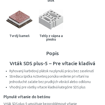
blok
Tvrdý kameň
Tehly z vápna a
piesku
Popis
Vrták SDS plus-5 – Pre vŕtacie kladivá
Ryhovaný karbidový plátok na plynulú prácu bez zaseknutí
Strediaca špička Activeteq ponúka vedenie pri vŕtaní na
jednoduché začatie bez prudkých vibrácií alebo odklonu
Vhodný pre všetky vŕtacie kladivá kategórie SDS plus
Plynulé vŕtanie do betónu
Vrták SDS plus-5 umožňuje bezproblémové vŕtanie