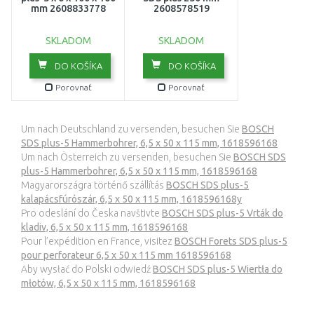
mm 2608833778
2608578519
SKLADOM
SKLADOM
DO KOŠÍKA
DO KOŠÍKA
Porovnať
Porovnať
Um nach Deutschland zu versenden, besuchen Sie
BOSCH
SDS plus-5 Hammerbohrer, 6,5 x 50 x 115 mm, 1618596168
Um nach Österreich zu versenden, besuchen Sie
BOSCH SDS
plus-5 Hammerbohrer, 6,5 x 50 x 115 mm, 1618596168
Magyarországra történő szállítás
BOSCH SDS plus-5
kalapácsfúrószár, 6,5 x 50 x 115 mm, 1618596168y
Pro odeslání do Česka navštivte
BOSCH SDS plus-5 Vrták do
kladiv, 6,5 x 50 x 115 mm, 1618596168
Pour l’expédition en France, visitez
BOSCH Forets SDS plus-5
pour perforateur 6,5 x 50 x 115 mm 1618596168
Aby wysłać do Polski odwiedź
BOSCH SDS plus-5 Wiertła do
młotów, 6,5 x 50 x 115 mm, 1618596168