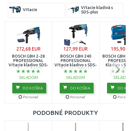
Vŕtacie kladivá s
Vŕtacie
SDS-plus
272,68 EUR
127,99 EUR
195,90 E
BOSCH GBH 2-28
BOSCH GBH 240
BOSCH GBH 2-
PROFESSIONAL
PROFESSIONAL
PROFESSIO
Vŕtacie kladivo SDS-
Vŕtacie kladivo s SDS-
Kladivo s SDS
plus v L-BOXX
plus, 0611272100
06112547
0611267501
SKLADOM
SKLADOM
SKLADO
DO KOŠÍKA
DO KOŠÍKA
DO KOŠ
Porovnať
Porovnať
Porovna
PODOBNÉ PRODUKTY