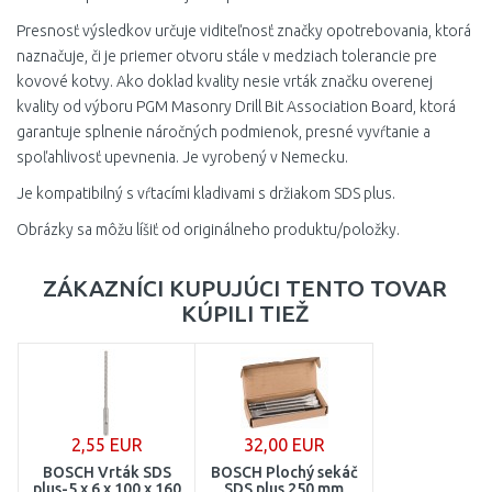
Presnosť výsledkov určuje viditeľnosť značky opotrebovania, ktorá
naznačuje, či je priemer otvoru stále v medziach tolerancie pre
kovové kotvy. Ako doklad kvality nesie vrták značku overenej
kvality od výboru PGM Masonry Drill Bit Association Board, ktorá
garantuje splnenie náročných podmienok, presné vyvŕtanie a
spoľahlivosť upevnenia. Je vyrobený v Nemecku.
Je kompatibilný s vŕtacími kladivami s držiakom SDS plus.
Obrázky sa môžu líšiť od originálneho produktu/položky.
ZÁKAZNÍCI KUPUJÚCI TENTO TOVAR
KÚPILI TIEŽ
2,55 EUR
32,00 EUR
BOSCH Vrták SDS
BOSCH Plochý sekáč
plus-5 x 6 x 100 x 160
SDS plus 250 mm