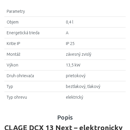
Parametry
Objem
0,4 l
Energetická trieda
A
Kritie IP
IP 25
Montáž
závesný zvislý
Výkon
13,5 kW
Druh ohrievača
prietokový
Typ
beztlakový, tlakový
Typ ohrevu
elektrický
Popis
CLAGE DCX 13 Next – elektronicky