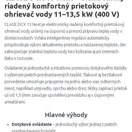
riadený komfortný prietokový
ohrievač vody 11–13,5 kW (400 V)
CLAGE DCX 13 Next je elektronicky riadený komfortný prietokový
ohrievač vody určený na úspornú a presnú prípravu teplej vody v
domácnostiach. Vďaka inteligentnej regulácii automaticky
prispôsobuje výkon aktuálnemu prietoku a nastavenej teplote, čím
zabezpečuje stabilnú teplotu vody bez kolísania aj pri zmenách
tlaku v rozvode.
Ovládanie je jednoduché a intuitívne pomocou dotykového tlačidla
s výberom piatich prednastavených teplôt. Tlakové aj beztlakové
prevedenie umožňuje pripojenie na jedno alebo viac odberných
miest, napríklad umývadlo, sprchu alebo drez. Nízky zapínací prietok
už od 1,5 l/min zaručuje spoľahlivú prevádzku aj s úspornými
armatúrami.
Hlavné výhody
Dotykové ovládanie
– jednoduchý výber jednej z piatich
prednastavených teplôt.