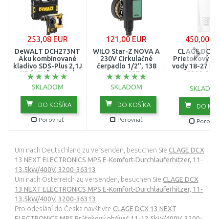
253,08 EUR
121,00 EUR
450,00 E
DeWALT DCH273NT
WILO Star-Z NOVA A
CLAGE DCX 
Aku kombinované
230V Cirkulačné
Prietokový oh
kladivo SDS-Plus 2,1J
čerpadlo 1/2", 138
vody 18-27 kW
XR (18V/bez aku)
mm, 4132761
3200-363
kufor Tstak
SKLADOM
SKLADOM
SKLADO
DO KOŠÍKA
DO KOŠÍKA
DO KOŠ
Porovnať
Porovnať
Porovna
Um nach Deutschland zu versenden, besuchen Sie
CLAGE DCX
13 NEXT ELECTRONICS MPS E-Komfort-Durchlauferhitzer, 11-
13,5kW/400V, 3200-36313
Um nach Österreich zu versenden, besuchen Sie
CLAGE DCX
13 NEXT ELECTRONICS MPS E-Komfort-Durchlauferhitzer, 11-
13,5kW/400V, 3200-36313
Pro odeslání do Česka navštivte
CLAGE DCX 13 NEXT
ELECTRONICS MPS Průtokový ohřívač 11-13,5kW/400V, 3200-