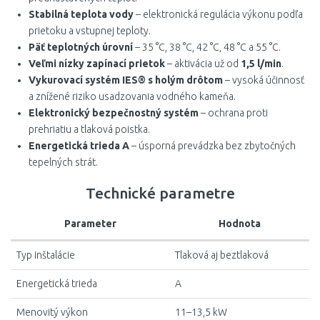
Stabilná teplota vody
– elektronická regulácia výkonu podľa
prietoku a vstupnej teploty.
Päť teplotných úrovní
– 35 °C, 38 °C, 42 °C, 48 °C a 55 °C.
Veľmi nízky zapínací prietok
– aktivácia už od
1,5 l/min
.
Vykurovací systém IES® s holým drôtom
– vysoká účinnosť
a znížené riziko usadzovania vodného kameňa.
Elektronický bezpečnostný systém
– ochrana proti
prehriatiu a tlaková poistka.
Energetická trieda A
– úsporná prevádzka bez zbytočných
tepelných strát.
Technické parametre
Parameter
Hodnota
Typ inštalácie
Tlaková aj beztlaková
Energetická trieda
A
Menovitý výkon
11–13,5 kW