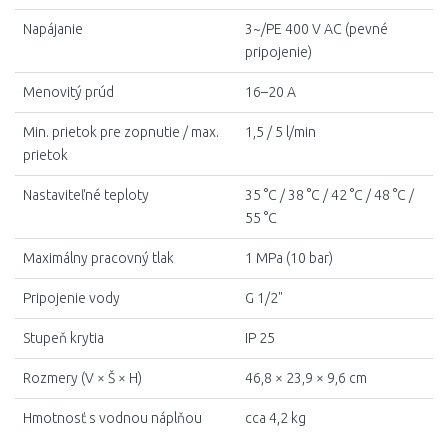
Napájanie
3~/PE 400 V AC (pevné
pripojenie)
Menovitý prúd
16–20 A
Min. prietok pre zopnutie / max.
1,5 / 5 l/min
prietok
Nastaviteľné teploty
35 °C / 38 °C / 42 °C / 48 °C /
55 °C
Maximálny pracovný tlak
1 MPa (10 bar)
Pripojenie vody
G 1/2"
Stupeň krytia
IP 25
Rozmery (V × Š × H)
46,8 × 23,9 × 9,6 cm
Hmotnosť s vodnou náplňou
cca 4,2 kg