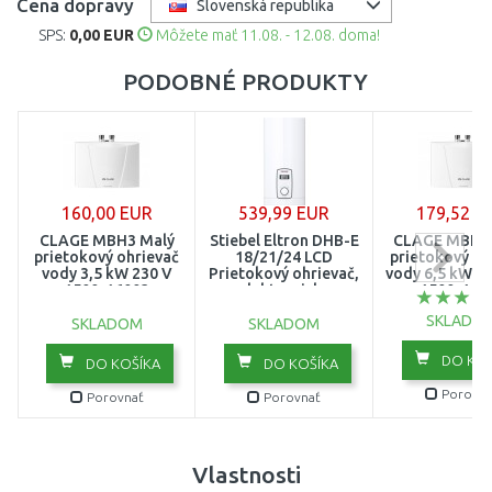
Cena dopravy
Slovenská republika
SPS:
0,00 EUR
Môžete mať 11.08. - 12.08. doma!
PODOBNÉ PRODUKTY
160,00 EUR
539,99 EUR
179,52 E
CLAGE MBH3 Malý
Stiebel Eltron DHB-E
CLAGE MBH 7
prietokový ohrievač
18/21/24 LCD
prietokový oh
vody 3,5 kW 230 V
Prietokový ohrievač,
vody 6,5 kW 2 
1500-16003
elektronicky
1500-160
regulovaný 236745
SKLADO
SKLADOM
SKLADOM
DO KOŠ
DO KOŠÍKA
DO KOŠÍKA
Porovna
Porovnať
Porovnať
Vlastnosti