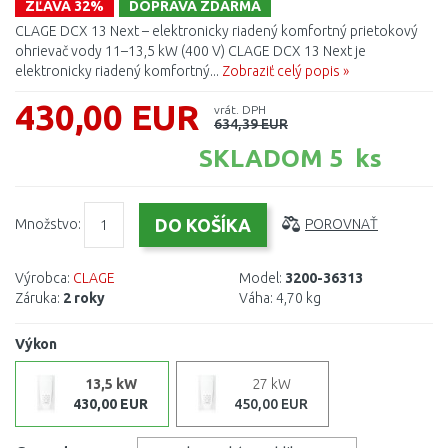
ZĽAVA 32%
DOPRAVA ZDARMA
CLAGE DCX 13 Next – elektronicky riadený komfortný prietokový
ohrievač vody 11–13,5 kW (400 V) CLAGE DCX 13 Next je
elektronicky riadený komfortný...
Zobraziť celý popis »
430,00 EUR
vrát. DPH
634,39 EUR
SKLADOM 5 ks
Množstvo:
POROVNAŤ
Výrobca:
CLAGE
Model:
3200-36313
Záruka:
2 roky
Váha:
4,70 kg
Výkon
13,5 kW
27 kW
430,00 EUR
450,00 EUR