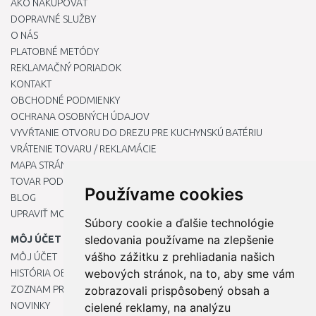
AKO NAKUPOVAŤ
DOPRAVNÉ SLUŽBY
O NÁS
PLATOBNÉ METÓDY
REKLAMAČNÝ PORIADOK
KONTAKT
OBCHODNÉ PODMIENKY
OCHRANA OSOBNÝCH ÚDAJOV
VYVŔTANIE OTVORU DO DREZU PRE KUCHYNSKÚ BATÉRIU
VRÁTENIE TOVARU / REKLAMÁCIE
MAPA STRÁNOK
TOVAR PODĽA ZNAČIEK
Používame cookies
BLOG
UPRAVIŤ MOJE PREDVOĽBY COOKIES
Súbory cookie a ďalšie technológie
sledovania používame na zlepšenie
MÔJ ÚČET
vášho zážitku z prehliadania našich
MÔJ ÚČET
webových stránok, na to, aby sme vám
HISTÓRIA OBJEDNÁVOK
ZOZNAM PRIANÍ
zobrazovali prispôsobený obsah a
NOVINKY
cielené reklamy, na analýzu