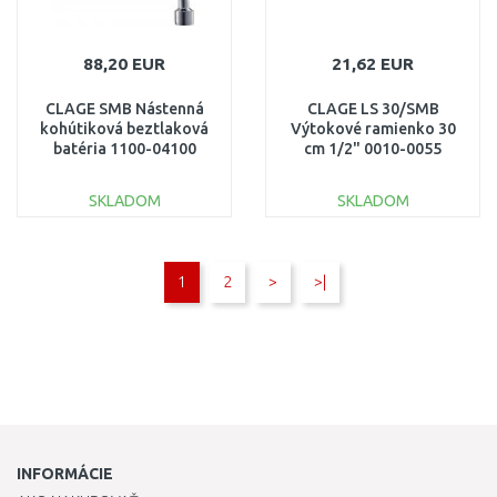
88,20 EUR
21,62 EUR
CLAGE SMB Nástenná
CLAGE LS 30/SMB
kohútiková beztlaková
Výtokové ramienko 30
batéria 1100-04100
cm 1/2" 0010-0055
SKLADOM
SKLADOM
DO KOŠÍKA
DO KOŠÍKA
1
2
>
>|
Porovnať
Porovnať
INFORMÁCIE