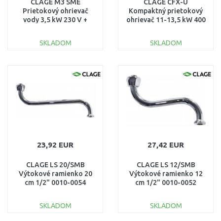
CLAGE M3 SME
CLAGE CFX-U
Prietokový ohrievač
Kompaktný prietokový
vody 3,5 kW 230 V +
ohrievač 11-13,5 kW 400
páková armatúra 1500-
V 2400-26513
17153
SKLADOM
SKLADOM
DO KOŠÍKA
DO KOŠÍKA
Porovnať
Porovnať
23,92 EUR
27,42 EUR
CLAGE LS 20/SMB
CLAGE LS 12/SMB
Výtokové ramienko 20
Výtokové ramienko 12
cm 1/2" 0010-0054
cm 1/2" 0010-0052
SKLADOM
SKLADOM