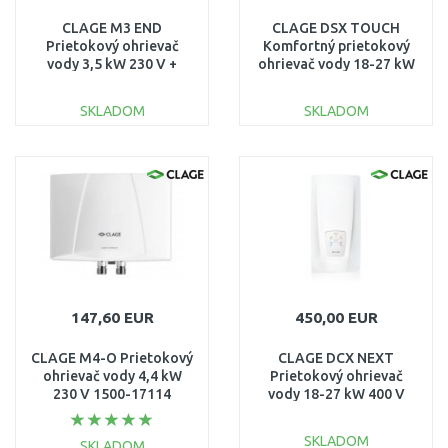
CLAGE M3 END
CLAGE DSX TOUCH
Prietokový ohrievač
Komfortný prietokový
vody 3,5 kW 230 V +
ohrievač vody 18-27 kW
páková stojanková
400 V 3200-36600
batéria 1500-17243
SKLADOM
SKLADOM
DO KOŠÍKA
DO KOŠÍKA
Porovnať
Porovnať
147,60 EUR
450,00 EUR
CLAGE M4-O Prietokový
CLAGE DCX NEXT
ohrievač vody 4,4 kW
Prietokový ohrievač
230 V 1500-17114
vody 18-27 kW 400 V
3200-36300
SKLADOM
SKLADOM