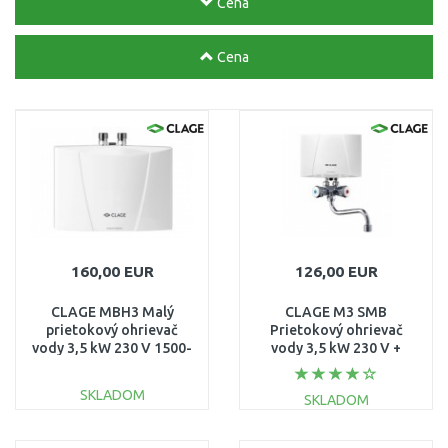
Cena
Cena
160,00 EUR
126,00 EUR
CLAGE MBH3 Malý
CLAGE M3 SMB
prietokový ohrievač
Prietokový ohrievač
vody 3,5 kW 230 V 1500-
vody 3,5 kW 230 V +
16003
kohútiková armatúra
1500-17103
SKLADOM
SKLADOM
DO KOŠÍKA
DO KOŠÍKA