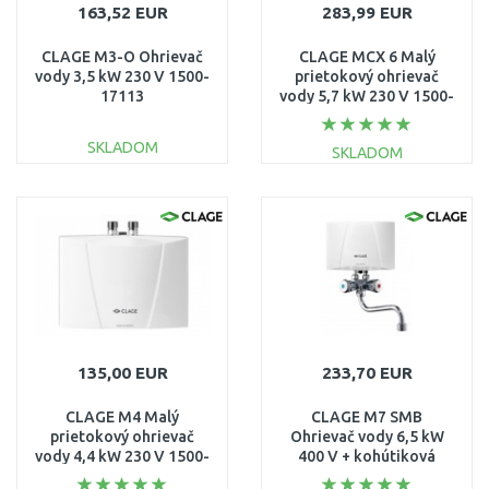
163,52 EUR
283,99 EUR
CLAGE M3-O Ohrievač
CLAGE MCX 6 Malý
vody 3,5 kW 230 V 1500-
prietokový ohrievač
17113
vody 5,7 kW 230 V 1500-
15006
SKLADOM
SKLADOM
DO KOŠÍKA
DO KOŠÍKA
Porovnať
Porovnať
135,00 EUR
233,70 EUR
CLAGE M4 Malý
CLAGE M7 SMB
prietokový ohrievač
Ohrievač vody 6,5 kW
vody 4,4 kW 230 V 1500-
400 V + kohútiková
17004
armatúra 1500-17107