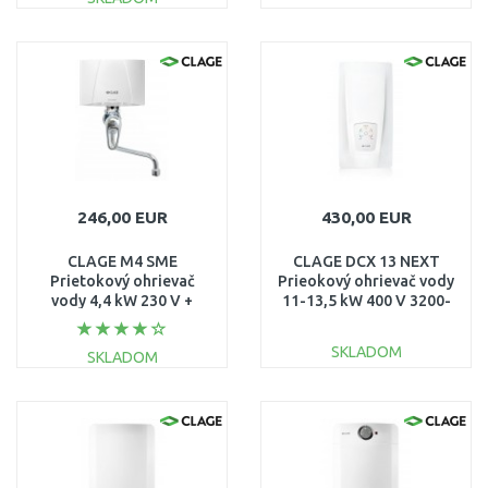
DO KOŠÍKA
DO KOŠÍKA
Porovnať
Porovnať
246,00 EUR
430,00 EUR
CLAGE M4 SME
CLAGE DCX 13 NEXT
Prietokový ohrievač
Prieokový ohrievač vody
vody 4,4 kW 230 V +
11-13,5 kW 400 V 3200-
páková armatúra 1500-
36313
17154
SKLADOM
SKLADOM
DO KOŠÍKA
DO KOŠÍKA
Porovnať
Porovnať