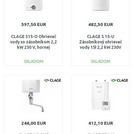
397,50 EUR
482,30 EUR
CLAGE S15-O Ohrievač
CLAGE S 15-U
vody so zásobníkom 2,2
Zásobníkový ohrievač
kW 230 V, hornej
vody 15l 2,2 kW 230V
montáž 4100-41153
4100-42153
SKLADOM
SKLADOM
DO KOŠÍKA
DO KOŠÍKA
Porovnať
Porovnať
246,00 EUR
412,10 EUR