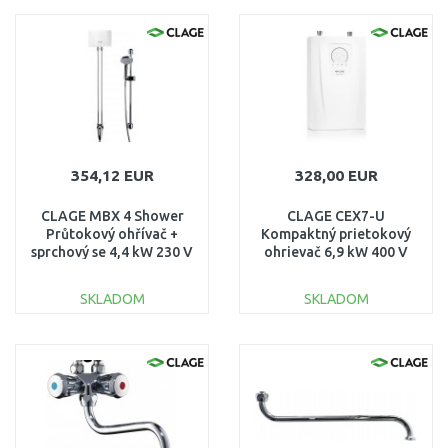
DO KOŠÍKA
DO KOŠÍKA
Porovnať
Porovnať
354,12 EUR
328,00 EUR
CLAGE MBX 4 Shower
CLAGE CEX7-U
Průtokový ohřívač +
Kompaktný prietokový
sprchový se 4,4 kW 230 V
ohrievač 6,9 kW 400 V
1500-15314
2400-26424
SKLADOM
SKLADOM
DO KOŠÍKA
DO KOŠÍKA
Porovnať
Porovnať