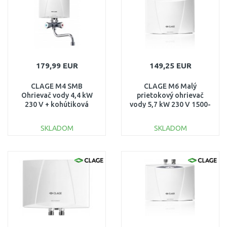
Porovnať
Porovnať
179,99 EUR
149,25 EUR
CLAGE M4 SMB
CLAGE M6 Malý
Ohrievač vody 4,4 kW
prietokový ohrievač
230 V + kohútiková
vody 5,7 kW 230 V 1500-
armatúra 1500-17104
17006
SKLADOM
SKLADOM
DO KOŠÍKA
DO KOŠÍKA
Porovnať
Porovnať