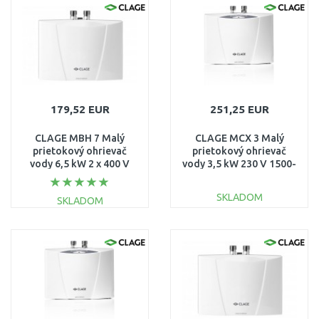
Porovnať
Porovnať
179,52 EUR
251,25 EUR
CLAGE MBH 7 Malý
CLAGE MCX 3 Malý
prietokový ohrievač
prietokový ohrievač
vody 6,5 kW 2 x 400 V
vody 3,5 kW 230 V 1500-
1500-16007
15003
SKLADOM
SKLADOM
DO KOŠÍKA
DO KOŠÍKA
Porovnať
Porovnať