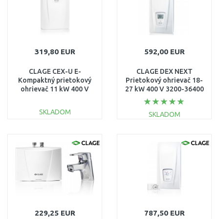
319,80 EUR
592,00 EUR
CLAGE CEX-U E-
CLAGE DEX NEXT
Kompaktný prietokový
Prietokový ohrievač 18-
ohrievač 11 kW 400 V
27 kW 400 V 3200-36400
2400-26413
SKLADOM
SKLADOM
DO KOŠÍKA
DO KOŠÍKA
Porovnať
Porovnať
229,25 EUR
787,50 EUR