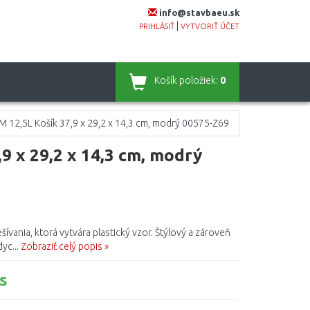
info@stavbaeu.sk
|
PRIHLÁSIŤ
VYTVORIŤ ÚČET
Košík
položiek:
0
12,5L Košík 37,9 x 29,2 x 14,3 cm, modrý 00575-Z69
 x 29,2 x 14,3 cm, modrý
šívania, ktorá vytvára plastický vzor. Štýlový a zároveň
yc...
Zobraziť celý popis »
s