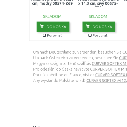
cm, modrý 00574-Z69
x 14,3 cm, sivý 00575-
Z70
SKLADOM
SKLADOM
DO KOŠÍKA
DO KOŠÍKA
Porovnať
Porovnať
Um nach Deutschland zu versenden, besuchen Sie
CU
Um nach Österreich zu versenden, besuchen Sie
CURV
Magyarországra történő szállítás
CURVER SOFTEX M k
Pro odeslání do Česka navštivte
CURVER SOFTEX M 12,
Pour l’expédition en France, visitez
CURVER SOFTEX M 
Aby wysłać do Polski odwiedź
CURVER SOFTEX M 12,5L