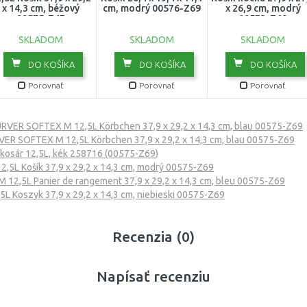
x 14,3 cm, béžový
cm, modrý 00576-Z69
x 26,9 cm, modrý
00575-Z67
00573-Z69
SKLADOM
SKLADOM
SKLADOM
DO KOŠÍKA
DO KOŠÍKA
DO KOŠÍKA
Porovnať
Porovnať
Porovnať
RVER SOFTEX M 12,5L Körbchen 37,9 x 29,2 x 14,3 cm, blau 00575-Z69
ER SOFTEX M 12,5L Körbchen 37,9 x 29,2 x 14,3 cm, blau 00575-Z69
osár 12,5L, kék 258716 (00575-Z69)
5L Košík 37,9 x 29,2 x 14,3 cm, modrý 00575-Z69
12,5L Panier de rangement 37,9 x 29,2 x 14,3 cm, bleu 00575-Z69
 Koszyk 37,9 x 29,2 x 14,3 cm, niebieski 00575-Z69
Recenzia (0)
Napísať recenziu