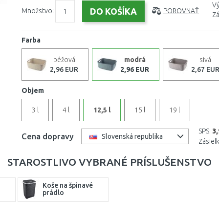
Vý
Množstvo:
POROVNAŤ
Zá
Farba
béžová
modrá
sivá
2,96 EUR
2,96 EUR
2,67 EU
Objem
3 l
4 l
12,5 l
15 l
19 l
SPS:
3
Cena dopravy
Slovenská republika
Zásiel
STAROSTLIVO VYBRANÉ PRÍSLUŠENSTVO
Koše na špinavé
prádlo