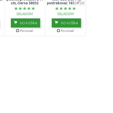
cm, čierna 58032
postrekovač 18304-20
cm, béžový 00
SKLADOM
SKLADOM
SKLADO
DO KOŠÍKA
DO KOŠÍKA
DO KOŠ
Porovnať
Porovnať
Porovn