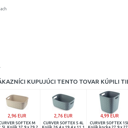
iach
.
ÁKAZNÍCI KUPUJÚCI TENTO TOVAR KÚPILI TI
2,96 EUR
2,76 EUR
4,99 EUR
CURVER SOFTEX M
CURVER SOFTEX S 4L
CURVER SOFTEX 15
,5L Košík 37,9 x 29,2
Košík 26,4 x 19,4 x 11,1
Košík kocka 27,9 x 27