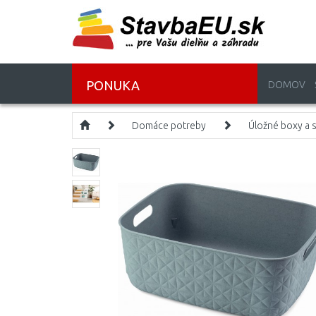
PONUKA
DOMOV
Domáce potreby
Úložné boxy a 