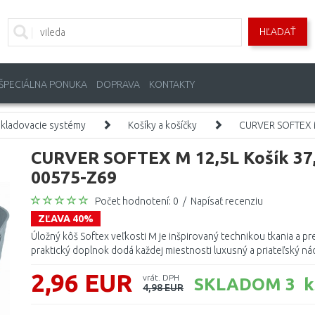
HĽADAŤ
ŠPECIÁLNA PONUKA
DOPRAVA
KONTAKTY
skladovacie systémy
Košíky a košíčky
CURVER SOFTEX M 
CURVER SOFTEX M 12,5L Košík 37,9
00575-Z69
Počet hodnotení: 0
/
Napísať recenziu
ZĽAVA 40%
Úložný kôš Softex veľkosti M je inšpirovaný technikou tkania a pre
praktický doplnok dodá každej miestnosti luxusný a priateľský nád
2,96 EUR
vrát. DPH
SKLADOM 3 k
4,98 EUR