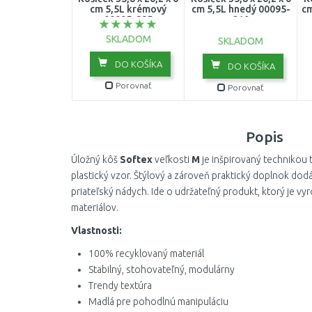
cm 5,5L krémový
cm 5,5L hnedý 00095-
cm
00095-885
210
SKLADOM
SKLADOM
DO KOŠÍKA
DO KOŠÍKA
Porovnať
Porovnať
Popis
Úložný kôš
Softex
veľkosti
M
je inšpirovaný technikou t
plastický vzor. Štýlový a zároveň praktický doplnok dod
priateľský nádych. Ide o udržateľný produkt, ktorý je 
materiálov.
Vlastnosti:
100% recyklovaný materiál
Stabilný, stohovateľný, modulárny
Trendy textúra
Madlá pre pohodlnú manipuláciu