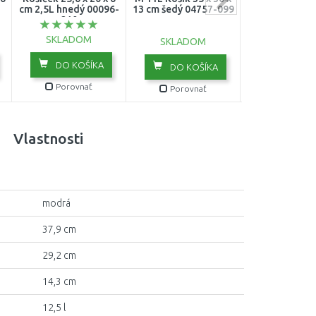
cm 2,5L hnedý 00096-
13 cm šedý 04757-099
krémový 0367
210
SKLADOM
SKLADOM
SKLADO
DO KOŠÍKA
DO KOŠÍKA
DO KOŠ
Porovnať
Porovnať
Porovn
Vlastnosti
modrá
37,9 cm
29,2 cm
14,3 cm
12,5 l