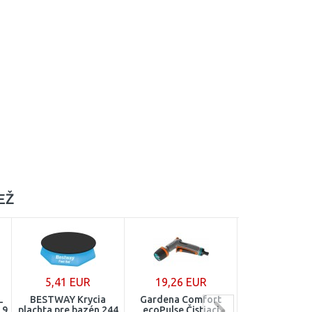
EŽ
5,41 EUR
19,26 EUR
1,69 EU
L
BESTWAY Krycia
Gardena Comfort
CURVER SOFTE
,9
plachta pre bazén 244
ecoPulse Čistiaci
Košík 19,4 x 19,