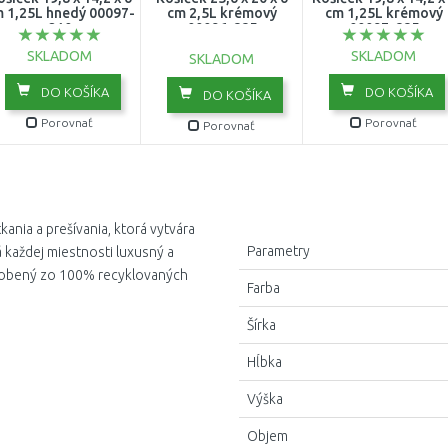
 1,25L hnedý 00097-
cm 2,5L krémový
cm 1,25L krémový
210
00096-885
00097-885
SKLADOM
SKLADOM
SKLADOM
DO KOŠÍKA
DO KOŠÍKA
DO KOŠÍKA
Porovnať
Porovnať
Porovnať
kania a prešívania, ktorá vytvára
Parametry
á každej miestnosti luxusný a
vyrobený zo 100% recyklovaných
Farba
Šírka
Hĺbka
Výška
Objem