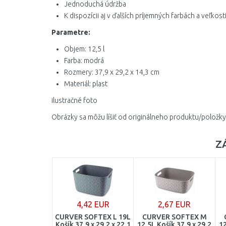
Jednoduchá údržba
K dispozícii aj v ďalších príjemných farbách a veľkost
Parametre:
Objem: 12,5 l
Farba: modrá
Rozmery: 37,9 x 29,2 x 14,3 cm
Materiál: plast
ilustračné foto
Obrázky sa môžu líšiť od originálneho produktu/položky
Z
4,42 EUR
2,67 EUR
CURVER SOFTEX L 19L
CURVER SOFTEX M
Košík 37,9 x 29,2 x 22,1
12,5L Košík 37,9 x 29,2
12