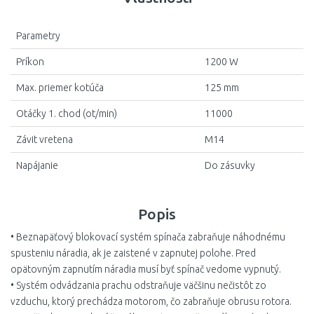
Parametry
Príkon
1200 W
Max. priemer kotúča
125 mm
Otáčky 1. chod (ot/min)
11000
Závit vretena
M14
Napájanie
Do zásuvky
Popis
• Beznapäťový blokovací systém spínača zabraňuje náhodnému
spusteniu náradia, ak je zaistené v zapnutej polohe. Pred
opätovným zapnutím náradia musí byť spínač vedome vypnutý.
• Systém odvádzania prachu odstraňuje väčšinu nečistôt zo
vzduchu, ktorý prechádza motorom, čo zabraňuje obrusu rotora.