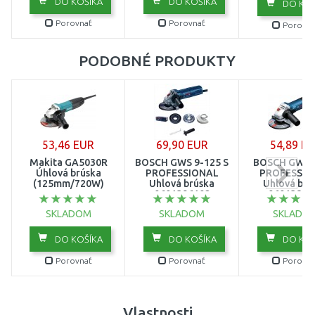
DO KOŠÍKA
DO KOŠÍKA
DO KOŠ
Porovnať
Porovnať
Porovna
PODOBNÉ PRODUKTY
53,46 EUR
69,90 EUR
54,89 E
Makita GA5030R
BOSCH GWS 9-125 S
BOSCH GWS 
Úhlová brúska
PROFESSIONAL
PROFESSIO
(125mm/720W)
Uhlová brúska
Uhlová brú
0601396102
06013881
SKLADOM
SKLADOM
SKLADO
DO KOŠÍKA
DO KOŠÍKA
DO KOŠ
Porovnať
Porovnať
Porovna
Vlastnosti