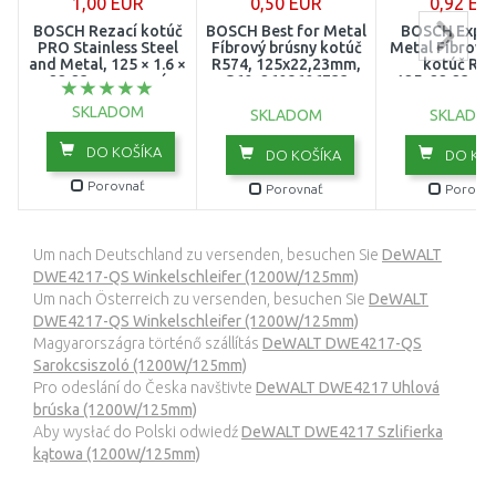
1,00 EUR
0,50 EUR
0,92 EU
BOSCH Rezací kotúč
BOSCH Best for Metal
BOSCH Exper
PRO Stainless Steel
Fíbrový brúsny kotúč
Metal Fíbrový 
and Metal, 125 × 1.6 ×
R574, 125x22,23mm,
kotúč R44
22,23 mm, rovný
G60, 2608606733
125x22,23mm,
2608603172
26086072
SKLADOM
SKLADOM
SKLADO
DO KOŠÍKA
DO KOŠÍKA
DO KOŠ
Porovnať
Porovnať
Porovna
Um nach Deutschland zu versenden, besuchen Sie
DeWALT
DWE4217-QS Winkelschleifer (1200W/125mm)
Um nach Österreich zu versenden, besuchen Sie
DeWALT
DWE4217-QS Winkelschleifer (1200W/125mm)
Magyarországra történő szállítás
DeWALT DWE4217-QS
Sarokcsiszoló (1200W/125mm)
Pro odeslání do Česka navštivte
DeWALT DWE4217 Uhlová
brúska (1200W/125mm)
Aby wysłać do Polski odwiedź
DeWALT DWE4217 Szlifierka
kątowa (1200W/125mm)