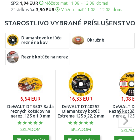
SPS:
1,94 EUR
Môžete mať 11.08. - 12.08. doma!
Zásielkovňa:
3,90 EUR
Môžete mať 11.08. - 12.08. doma!
STAROSTLIVO VYBRANÉ PRÍSLUŠENSTVO
Diamantové kotúče
Okružné
rezné na kov
Rezné kotúče na nerez
6,64 EUR
16,33 EUR
1,08 EU
DeWALT DT3507 Sada
DeWALT DT40252
DeWALT DT4
rezných kotúčov na
Diamantový kotúč
Rezný kotúč pl
nerez. 125 x 1.0 mm
Extreme 125 x 22,2 mm
nerez, 125 x
na rezanie kovov
SKLADOM
SKLADOM
SKLADO