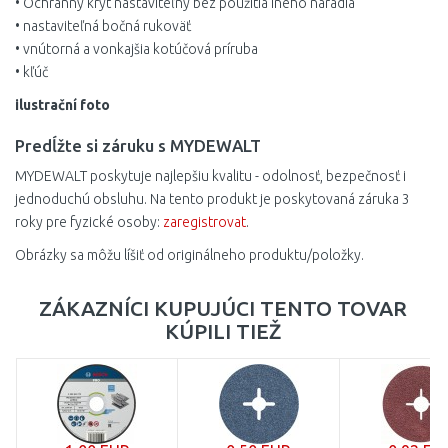
• Ochranný kryt nastaviteľný bez použitia iného náradia
• nastaviteľná bočná rukoväť
• vnútorná a vonkajšia kotúčová príruba
• kľúč
ilustrační foto
Predĺžte si záruku s MYDEWALT
MYDEWALT poskytuje najlepšiu kvalitu - odolnosť, bezpečnosť i
jednoduchú obsluhu. Na tento produkt je poskytovaná záruka 3
roky pre fyzické osoby:
zaregistrovat
.
Obrázky sa môžu líšiť od originálneho produktu/položky.
ZÁKAZNÍCI KUPUJÚCI TENTO TOVAR
KÚPILI TIEŽ