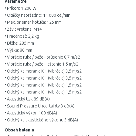
Parametre
• Príkon: 1 200 W
• Otáčky naprázdno: 11 000 ot./min
• Max. priemer kotúča: 125 mm
• Závit vretena: M14
• Hmotnosť: 2,2 kg
• Dĺžka: 285 mm
• Výška: 80 mm
• Vibrácie ruka / paže - brúsenie 8,7 m/s2
• Vibrácie ruka / paže - leštenie 1,5 m/s2
• Odchýlka merania K 1 (vibrácia) 3,5 m/s2
• Odchýlka merania K 1 (vibrácia) 3,5 m/s2
• Odchýlka merania K 1 (vibrácia) 1,5 m/s2
• Odchýlka merania K 1 (vibrácia) 1,5 m/s2
• Akustický tlak 89 dB(A)
• Sound Pressure Uncertainty 3 dB(A)
• Akustický výkon 100 dB(A)
• Odchýlka akustického výkonu 3 dB(A)
Obsah balenia