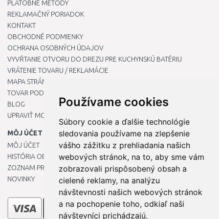
PLATOBNÉ METÓDY
REKLAMAČNÝ PORIADOK
KONTAKT
OBCHODNÉ PODMIENKY
OCHRANA OSOBNÝCH ÚDAJOV
VYVŔTANIE OTVORU DO DREZU PRE KUCHYNSKÚ BATÉRIU
VRÁTENIE TOVARU / REKLAMÁCIE
MAPA STRÁNOK
TOVAR PODĽA ZNAČIEK
Používame cookies
BLOG
UPRAVIŤ MOJE PREDVOĽBY COOKIES
Súbory cookie a ďalšie technológie
sledovania používame na zlepšenie
MÔJ ÚČET
vášho zážitku z prehliadania našich
MÔJ ÚČET
webových stránok, na to, aby sme vám
HISTÓRIA OBJEDNÁVOK
ZOZNAM PRIANÍ
zobrazovali prispôsobený obsah a
NOVINKY
cielené reklamy, na analýzu
návštevnosti našich webových stránok
a na pochopenie toho, odkiaľ naši
návštevníci prichádzajú.