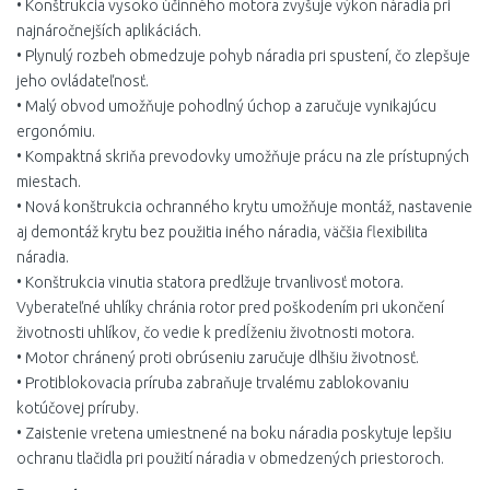
• Konštrukcia vysoko účinného motora zvyšuje výkon náradia pri
najnáročnejších aplikáciách.
• Plynulý rozbeh obmedzuje pohyb náradia pri spustení, čo zlepšuje
jeho ovládateľnosť.
• Malý obvod umožňuje pohodlný úchop a zaručuje vynikajúcu
ergonómiu.
• Kompaktná skriňa prevodovky umožňuje prácu na zle prístupných
miestach.
• Nová konštrukcia ochranného krytu umožňuje montáž, nastavenie
aj demontáž krytu bez použitia iného náradia, väčšia flexibilita
náradia.
• Konštrukcia vinutia statora predlžuje trvanlivosť motora.
Vyberateľné uhlíky chránia rotor pred poškodením pri ukončení
životnosti uhlíkov, čo vedie k predĺženiu životnosti motora.
• Motor chránený proti obrúseniu zaručuje dlhšiu životnosť.
• Protiblokovacia príruba zabraňuje trvalému zablokovaniu
kotúčovej príruby.
• Zaistenie vretena umiestnené na boku náradia poskytuje lepšiu
ochranu tlačidla pri použití náradia v obmedzených priestoroch.