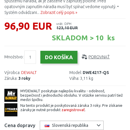
spusteniu náradia, ak je zaistené v zapnutej polohe. Pred
opätovným zapnutím náradia musí byť spínač vedome vypnutý. •
Systém odvádzani...
Zobraziť celý popis »
96,90 EUR
vrát. DPH
123,10 EUR
SKLADOM > 10 ks
Množstvo:
POROVNAŤ
Výrobca:
DEWALT
Model:
DWE4217-QS
Záruka:
3 roky
Váha:
3,11 kg
MYDEWALT poskytuje najlepšiu kvalitu - odolnosť,
bezpečnosť i jednoduchú obsluhu. V otázke servisu patrí tiež
medzi špičku.
Na tento produkt je poskytovaná záruka 3 roky. Pre získanie
záruky je nutné produkt
zaregistrovať
.
Cena dopravy
Slovenská republika