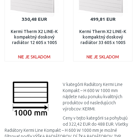
330,48 EUR
499,81 EUR
Kermi Therm X2 LINE-K
Kermi Therm X2 LINE-K
kompaktný doskový
kompaktný doskový
radiátor 12 605 x 1005
radiátor 33 605 x 1005
PLK120601001N1K
PLK330601001N1K
NIE JE SKLADOM
NIE JE SKLADOM
DO KOŠÍKA
DO KOŠÍKA
Porovnať
Porovnať
V kategórii Radiátory Kermi Line
Kompakt – H 600 W 1000 mm
nájdete našu ponuku kvalitných
produktov od nasledujúcich
výrobcov: KERMI.
Ceny v tejto kategórii sa pohybujú
od 322,42 EUR do 488 EUR. Všetky
Radiátory Kermi Line Kompakt – H 600 W 1000 mm je možné
filtrovať podľa VÝŠKA RADIÁTOROV, DĹŽKA RADIÁTOROV, TYP