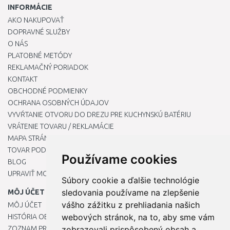
INFORMÁCIE
AKO NAKUPOVAŤ
DOPRAVNÉ SLUŽBY
O NÁS
PLATOBNÉ METÓDY
REKLAMAČNÝ PORIADOK
KONTAKT
OBCHODNÉ PODMIENKY
OCHRANA OSOBNÝCH ÚDAJOV
VYVŔTANIE OTVORU DO DREZU PRE KUCHYNSKÚ BATÉRIU
VRÁTENIE TOVARU / REKLAMÁCIE
MAPA STRÁNOK
TOVAR PODĽA ZNAČIEK
Používame cookies
BLOG
UPRAVIŤ MOJE PREDVOĽBY COOKIES
Súbory cookie a ďalšie technológie
sledovania používame na zlepšenie
MÔJ ÚČET
vášho zážitku z prehliadania našich
MÔJ ÚČET
webových stránok, na to, aby sme vám
HISTÓRIA OBJEDNÁVOK
ZOZNAM PRIANÍ
zobrazovali prispôsobený obsah a