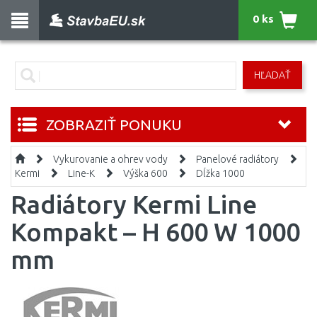
0 ks
HĽADAŤ
ZOBRAZIŤ PONUKU
Vykurovanie a ohrev vody
Panelové radiátory
Kermi
Line-K
Výška 600
Dĺžka 1000
Radiátory Kermi Line
Kompakt – H 600 W 1000
mm