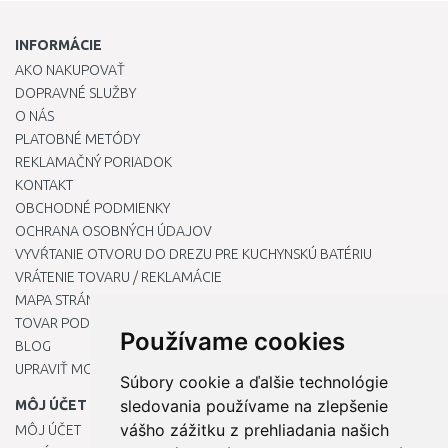
INFORMÁCIE
AKO NAKUPOVAŤ
DOPRAVNÉ SLUŽBY
O NÁS
PLATOBNÉ METÓDY
REKLAMAČNÝ PORIADOK
KONTAKT
OBCHODNÉ PODMIENKY
OCHRANA OSOBNÝCH ÚDAJOV
VYVŔTANIE OTVORU DO DREZU PRE KUCHYNSKÚ BATÉRIU
VRÁTENIE TOVARU / REKLAMÁCIE
MAPA STRÁNOK
TOVAR PODĽA ZNAČIEK
Používame cookies
BLOG
UPRAVIŤ MOJE PREDVOĽBY COOKIES
Súbory cookie a ďalšie technológie
sledovania používame na zlepšenie
MÔJ ÚČET
vášho zážitku z prehliadania našich
MÔJ ÚČET