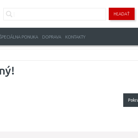
HĽADAŤ
ŠPECIÁLNA PONUKA
DOPRAVA
KONTAKTY
ný!
Pokr