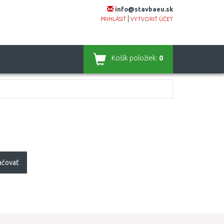
info@stavbaeu.sk
|
PRIHLÁSIŤ
VYTVORIŤ ÚČET
Košík
položiek:
0
ačovať