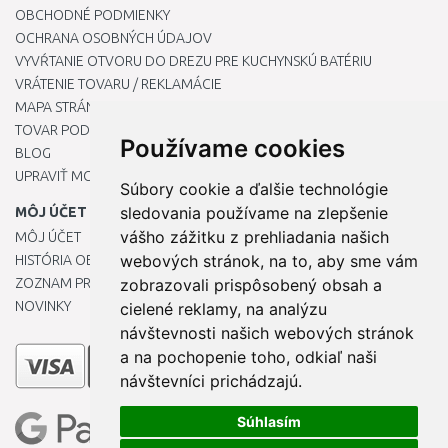
OBCHODNÉ PODMIENKY
OCHRANA OSOBNÝCH ÚDAJOV
VYVŔTANIE OTVORU DO DREZU PRE KUCHYNSKÚ BATÉRIU
VRÁTENIE TOVARU / REKLAMÁCIE
MAPA STRÁNOK
TOVAR PODĽA ZNAČIEK
Používame cookies
BLOG
UPRAVIŤ MOJE PREDVOĽBY COOKIES
Súbory cookie a ďalšie technológie
sledovania používame na zlepšenie
MÔJ ÚČET
vášho zážitku z prehliadania našich
MÔJ ÚČET
webových stránok, na to, aby sme vám
HISTÓRIA OBJEDNÁVOK
ZOZNAM PRIANÍ
zobrazovali prispôsobený obsah a
NOVINKY
cielené reklamy, na analýzu
návštevnosti našich webových stránok
a na pochopenie toho, odkiaľ naši
návštevníci prichádzajú.
Súhlasím