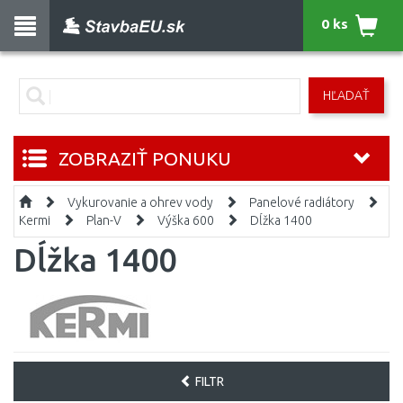
0 ks
HĽADAŤ
ZOBRAZIŤ PONUKU
Vykurovanie a ohrev vody
Panelové radiátory
Kermi
Plan-V
Výška 600
Dĺžka 1400
Dĺžka 1400
FILTR