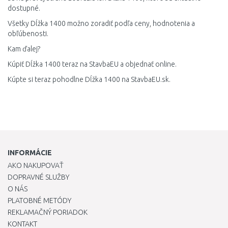
dostupné.
Všetky Dĺžka 1400 možno zoradiť podľa ceny, hodnotenia a
obľúbenosti.
Kam ďalej?
Kúpiť Dĺžka 1400 teraz na StavbaEU a objednať online.
Kúpte si teraz pohodlne Dĺžka 1400 na StavbaEU.sk.
INFORMÁCIE
AKO NAKUPOVAŤ
DOPRAVNÉ SLUŽBY
O NÁS
PLATOBNÉ METÓDY
REKLAMAČNÝ PORIADOK
KONTAKT