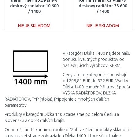
Kermi Therm X2 Plan-V
Kermi Therm X2 Plan-V
deskový radiátor 10 600
deskový radiátor 33 600
/ 1400
/ 1400
PTV100601401R1K
PTV330601401R1K
NIE JE SKLADOM
NIE JE SKLADOM
DO KOŠÍKA
DO KOŠÍKA
Porovnať
Porovnať
V kategórii Dĺžka 1400 nájdete našu
ponuku kvalitných produktov od
nasledujúcich výrobcov: KERMI.
Ceny v tejto kategórii sa pohybujú
od 298,81 EUR do 572 EUR. Všetky
Dĺžka 1400 je možné filtrovať podľa
VÝŠKA RADIÁTOROV, DĹŽKA
RADIÁTOROV, TYP (hĺbka), Pripojenie a mnohých ďalších
parametrov.
Produkty v kategórii Dĺžka 1400 zasielame po celom Česku a
Slovensku a do 23 ďalších krajín.
Odporúčame: Kliknutím na políčko "Zobraziť len produkty skladom"
sa na pravej strane zobrazia len Dĺžka 1400, ktoré sú aktuálne