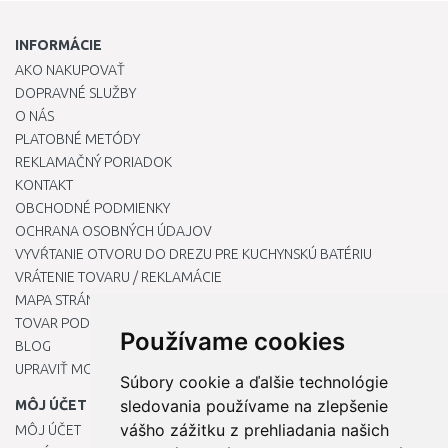
INFORMÁCIE
AKO NAKUPOVAŤ
DOPRAVNÉ SLUŽBY
O NÁS
PLATOBNÉ METÓDY
REKLAMAČNÝ PORIADOK
KONTAKT
OBCHODNÉ PODMIENKY
OCHRANA OSOBNÝCH ÚDAJOV
VYVŔTANIE OTVORU DO DREZU PRE KUCHYNSKÚ BATÉRIU
VRÁTENIE TOVARU / REKLAMÁCIE
MAPA STRÁNOK
TOVAR PODĽA ZNAČIEK
Používame cookies
BLOG
UPRAVIŤ MOJE PREDVOĽBY COOKIES
Súbory cookie a ďalšie technológie
sledovania používame na zlepšenie
MÔJ ÚČET
vášho zážitku z prehliadania našich
MÔJ ÚČET