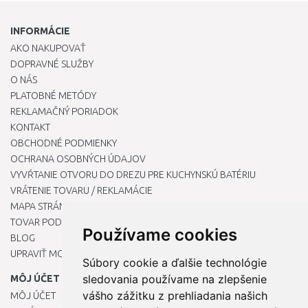
INFORMÁCIE
AKO NAKUPOVAŤ
DOPRAVNÉ SLUŽBY
O NÁS
PLATOBNÉ METÓDY
REKLAMAČNÝ PORIADOK
KONTAKT
OBCHODNÉ PODMIENKY
OCHRANA OSOBNÝCH ÚDAJOV
VYVŔTANIE OTVORU DO DREZU PRE KUCHYNSKÚ BATÉRIU
VRÁTENIE TOVARU / REKLAMÁCIE
MAPA STRÁNOK
TOVAR PODĽA ZNAČIEK
Používame cookies
BLOG
UPRAVIŤ MOJE PREDVOĽBY COOKIES
Súbory cookie a ďalšie technológie
sledovania používame na zlepšenie
MÔJ ÚČET
vášho zážitku z prehliadania našich
MÔJ ÚČET