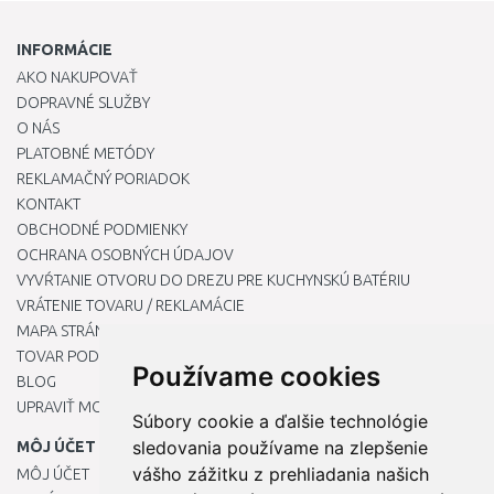
INFORMÁCIE
AKO NAKUPOVAŤ
DOPRAVNÉ SLUŽBY
O NÁS
PLATOBNÉ METÓDY
REKLAMAČNÝ PORIADOK
KONTAKT
OBCHODNÉ PODMIENKY
OCHRANA OSOBNÝCH ÚDAJOV
VYVŔTANIE OTVORU DO DREZU PRE KUCHYNSKÚ BATÉRIU
VRÁTENIE TOVARU / REKLAMÁCIE
MAPA STRÁNOK
TOVAR PODĽA ZNAČIEK
Používame cookies
BLOG
UPRAVIŤ MOJE PREDVOĽBY COOKIES
Súbory cookie a ďalšie technológie
sledovania používame na zlepšenie
MÔJ ÚČET
vášho zážitku z prehliadania našich
MÔJ ÚČET