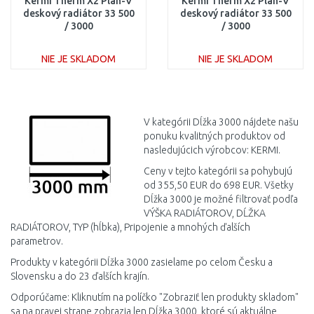
Kermi Therm X2 Plan-V
Kermi Therm X2 Plan-V
deskový radiátor 33 500
deskový radiátor 33 500
/ 3000
/ 3000
PTV330503001L1K
PTV330503001R1K
NIE JE SKLADOM
NIE JE SKLADOM
DO KOŠÍKA
DO KOŠÍKA
Porovnať
Porovnať
V kategórii Dĺžka 3000 nájdete našu
ponuku kvalitných produktov od
nasledujúcich výrobcov: KERMI.
Ceny v tejto kategórii sa pohybujú
od 355,50 EUR do 698 EUR. Všetky
Dĺžka 3000 je možné filtrovať podľa
VÝŠKA RADIÁTOROV, DĹŽKA
RADIÁTOROV, TYP (hĺbka), Pripojenie a mnohých ďalších
parametrov.
Produkty v kategórii Dĺžka 3000 zasielame po celom Česku a
Slovensku a do 23 ďalších krajín.
Odporúčame: Kliknutím na políčko "Zobraziť len produkty skladom"
sa na pravej strane zobrazia len Dĺžka 3000, ktoré sú aktuálne