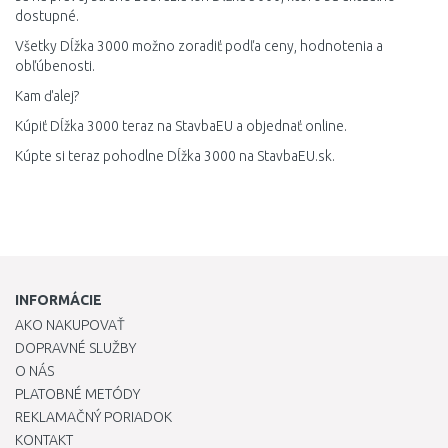
dostupné.
Všetky Dĺžka 3000 možno zoradiť podľa ceny, hodnotenia a
obľúbenosti.
Kam ďalej?
Kúpiť Dĺžka 3000 teraz na StavbaEU a objednať online.
Kúpte si teraz pohodlne Dĺžka 3000 na StavbaEU.sk.
INFORMÁCIE
AKO NAKUPOVAŤ
DOPRAVNÉ SLUŽBY
O NÁS
PLATOBNÉ METÓDY
REKLAMAČNÝ PORIADOK
KONTAKT