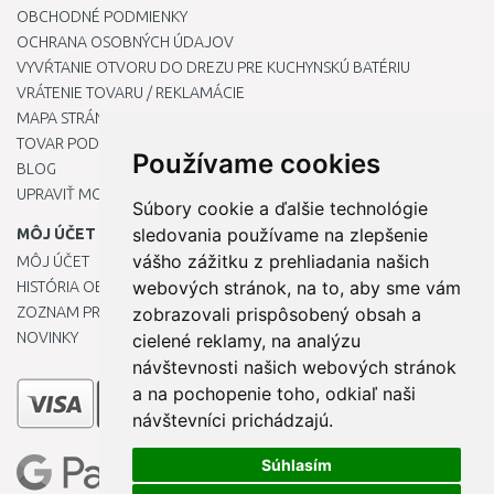
OBCHODNÉ PODMIENKY
OCHRANA OSOBNÝCH ÚDAJOV
VYVŔTANIE OTVORU DO DREZU PRE KUCHYNSKÚ BATÉRIU
VRÁTENIE TOVARU / REKLAMÁCIE
MAPA STRÁNOK
TOVAR PODĽA ZNAČIEK
Používame cookies
BLOG
UPRAVIŤ MOJE PREDVOĽBY COOKIES
Súbory cookie a ďalšie technológie
sledovania používame na zlepšenie
MÔJ ÚČET
vášho zážitku z prehliadania našich
MÔJ ÚČET
webových stránok, na to, aby sme vám
HISTÓRIA OBJEDNÁVOK
ZOZNAM PRIANÍ
zobrazovali prispôsobený obsah a
NOVINKY
cielené reklamy, na analýzu
návštevnosti našich webových stránok
a na pochopenie toho, odkiaľ naši
návštevníci prichádzajú.
Súhlasím