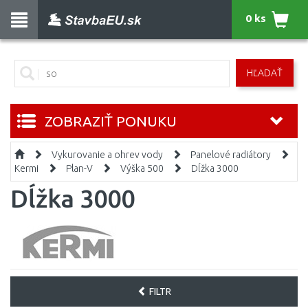
0 ks
HĽADAŤ
ZOBRAZIŤ PONUKU
Vykurovanie a ohrev vody
Panelové radiátory
Kermi
Plan-V
Výška 500
Dĺžka 3000
Dĺžka 3000
FILTR