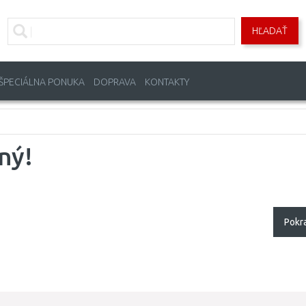
HĽADAŤ
ŠPECIÁLNA PONUKA
DOPRAVA
KONTAKTY
ný!
Pokr