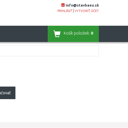
info@stavbaeu.sk
|
PRIHLÁSIŤ
VYTVORIŤ ÚČET
Košík
položiek:
0
ačovať