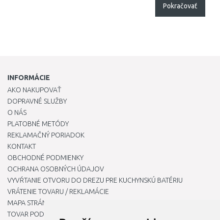
Pokračovať
INFORMÁCIE
AKO NAKUPOVAŤ
DOPRAVNÉ SLUŽBY
O NÁS
PLATOBNÉ METÓDY
REKLAMAČNÝ PORIADOK
KONTAKT
OBCHODNÉ PODMIENKY
OCHRANA OSOBNÝCH ÚDAJOV
VYVŔTANIE OTVORU DO DREZU PRE KUCHYNSKÚ BATÉRIU
VRÁTENIE TOVARU / REKLAMÁCIE
MAPA STRÁNOK
TOVAR PODĽA ZNAČIEK