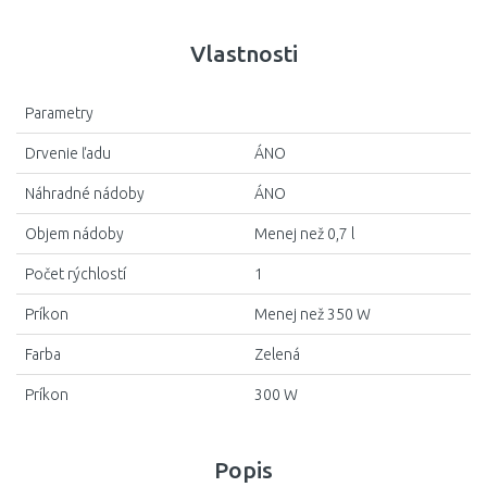
Vlastnosti
Parametry
Drvenie ľadu
ÁNO
Náhradné nádoby
ÁNO
Objem nádoby
Menej než 0,7 l
Počet rýchlostí
1
Príkon
Menej než 350 W
Farba
Zelená
Príkon
300 W
Popis