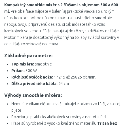
Kompaktný smoothie mixér s 2 fľašami s objemom 300 a 600
ml.
Pre obe fľaše nájdete v balení aj praktické viečka so širokým
náustkom pre pohodlnú konzumáciu aj hustejšieho smoothie
nápoja. Svoju pripravenú desiatu si tak môžete ľahko vziať
kamkoľvek so sebou. Fľaše pasujú aj do rôznych držiakov na fľaše.
Motor mixéra je dostatočný výkonný na to, aby zvládol suroviny v
celej fľaši rozmixovať do jemna.
Základné parametre:
Typ mixéra:
smoothie
Príkon:
300 W
Rýchlosť otáčok noža:
17215 až 25825 ot./min.
Dĺžka prívodného kábla:
94 cm
Výhody smoothie mixéra:
Nemusíte nikam nič prelievať - mixujete priamo vo fľaši, z ktorej
pijete
Rozmixuje prakticky akékoľvek suroviny a nadrví aj ľad
Fľaše sú vyrobené z vysoko kvalitného materiálu
Tritan bez