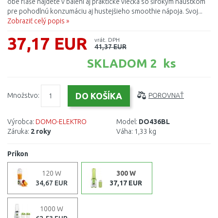
obe fľaše nájdete v balení aj praktické viečka so širokým náustkom
pre pohodlnú konzumáciu aj hustejšieho smoothie nápoja. Svoj...
Zobraziť celý popis »
37,17 EUR
vrát. DPH
41,37 EUR
SKLADOM 2 ks
Množstvo:
POROVNAŤ
Výrobca:
DOMO-ELEKTRO
Model:
DO436BL
Záruka:
2 roky
Váha:
1,33 kg
Príkon
120 W
300 W
34,67 EUR
37,17 EUR
1000 W