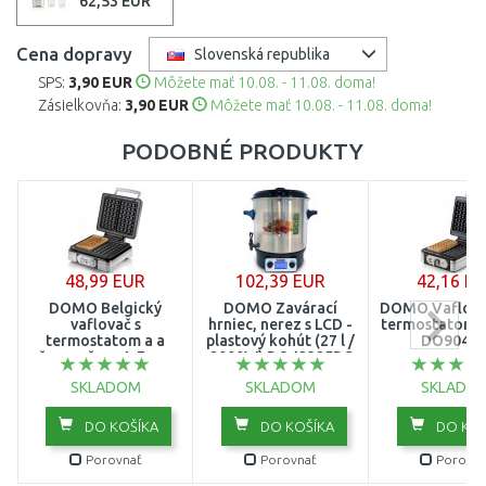
62,53 EUR
Cena dopravy
Slovenská republika
SPS:
3,90 EUR
Môžete mať 10.08. - 11.08. doma!
Zásielkovňa:
3,90 EUR
Môžete mať 10.08. - 11.08. doma!
PODOBNÉ PRODUKTY
48,99 EUR
102,39 EUR
42,16 E
DOMO Belgický
DOMO Zavárací
DOMO Vaflovač
vaflovač s
hrniec, nerez s LCD -
termostatom,
termostatom a a
plastový kohút (27 l /
DO9047
časovačom 4x7 cm,
2000W) DO42325PC
1400W, DO9149W
SKLADOM
SKLADOM
SKLADO
DO KOŠÍKA
DO KOŠÍKA
DO KOŠ
Porovnať
Porovnať
Porovna