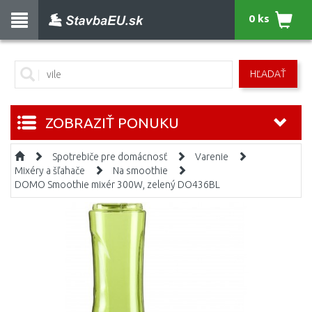
0 ks
HĽADAŤ
ZOBRAZIŤ PONUKU
Spotrebiče pre domácnosť
Varenie
Mixéry a šľahače
Na smoothie
DOMO Smoothie mixér 300W, zelený DO436BL