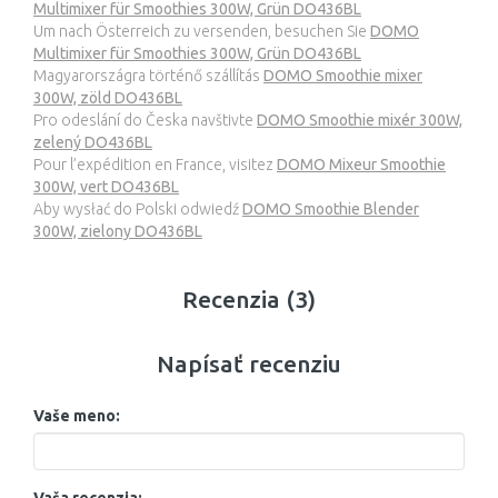
Multimixer für Smoothies 300W, Grün DO436BL
Um nach Österreich zu versenden, besuchen Sie
DOMO
Multimixer für Smoothies 300W, Grün DO436BL
Magyarországra történő szállítás
DOMO Smoothie mixer
300W, zöld DO436BL
Pro odeslání do Česka navštivte
DOMO Smoothie mixér 300W,
zelený DO436BL
Pour l’expédition en France, visitez
DOMO Mixeur Smoothie
300W, vert DO436BL
Aby wysłać do Polski odwiedź
DOMO Smoothie Blender
300W, zielony DO436BL
Recenzia (3)
Napísať recenziu
Vaše meno: