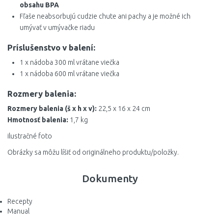
obsahu BPA
Fľaše neabsorbujú cudzie chute ani pachy a je možné ich
umývať v umývačke riadu
Príslušenstvo v balení:
1 x nádoba 300 ml vrátane viečka
1 x nádoba 600 ml vrátane viečka
Rozmery balenia:
Rozmery balenia (š x h x v):
22,5 x 16 x 24 cm
Hmotnosť balenia:
1,7 kg
ilustračné foto
Obrázky sa môžu líšiť od originálneho produktu/položky.
Dokumenty
Recepty
Manual