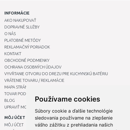
INFORMÁCIE
AKO NAKUPOVAŤ
DOPRAVNÉ SLUŽBY
O NÁS
PLATOBNÉ METÓDY
REKLAMAČNÝ PORIADOK
KONTAKT
OBCHODNÉ PODMIENKY
OCHRANA OSOBNÝCH ÚDAJOV
VYVŔTANIE OTVORU DO DREZU PRE KUCHYNSKÚ BATÉRIU
VRÁTENIE TOVARU / REKLAMÁCIE
MAPA STRÁNOK
TOVAR PODĽA ZNAČIEK
Používame cookies
BLOG
UPRAVIŤ MOJE PREDVOĽBY COOKIES
Súbory cookie a ďalšie technológie
sledovania používame na zlepšenie
MÔJ ÚČET
vášho zážitku z prehliadania našich
MÔJ ÚČET