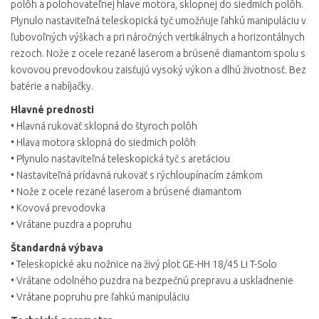
polôh a polohovateľnej hlave motora, sklopnej do siedmich polôh.
Plynulo nastaviteľná teleskopická tyč umožňuje ľahkú manipuláciu v
ľubovoľných výškach a pri náročných vertikálnych a horizontálnych
rezoch. Nože z ocele rezané laserom a brúsené diamantom spolu s
kovovou prevodovkou zaisťujú vysoký výkon a dlhú životnosť. Bez
batérie a nabíjačky.
Hlavné prednosti
• Hlavná rukoväť sklopná do štyroch polôh
• Hlava motora sklopná do siedmich polôh
• Plynulo nastaviteľná teleskopická tyč s aretáciou
• Nastaviteľná prídavná rukoväť s rýchloupínacím zámkom
• Nože z ocele rezané laserom a brúsené diamantom
• Kovová prevodovka
• Vrátane puzdra a popruhu
Štandardná výbava
• Teleskopické aku nožnice na živý plot GE-HH 18/45 Li T-Solo
• Vrátane odolného puzdra na bezpečnú prepravu a uskladnenie
• Vrátane popruhu pre ľahkú manipuláciu