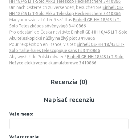
HH 18/45 Li T-Solo Akku Teleskop Heckenschere 3410866
Um nach Österreich zu versenden, besuchen Sie
Einhell GE-
HH 18/45 Li T-Solo Akku Teleskop Heckenschere 3410866
Magyarországra történő szállítás
Einhell GE-HH 18/45 Li T-
Solo Teleszkópos sövényvágó 3410866
Pro odeslání do Česka navštivte
Einhell GE-HH 18/45 Li T-Solo
Aku teleskopické nůžky na živý plot 3410866
Pour l’expédition en France, visitez
Einhell GE-HH 18/45 Li T-
Solo Taille-haies télescopique sans fil 3410866
Aby wysłać do Polski odwiedź
Einhell GE-HH 18/45 Li T-Solo
Nożyce elektryczne akumulatorowe 3410866
Recenzia (0)
Napísať recenziu
Vaše meno:
Vaša recenzia: