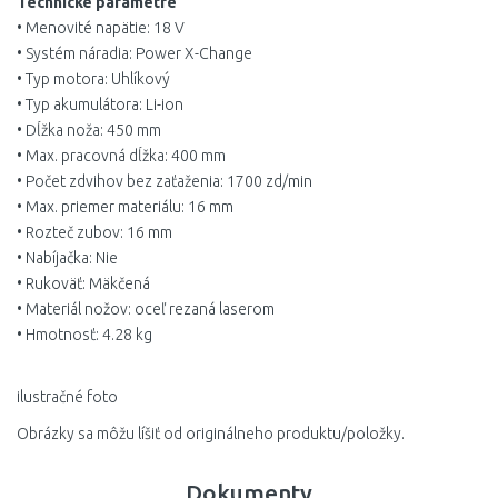
Technické parametre
• Menovité napätie: 18 V
• Systém náradia: Power X-Change
• Typ motora: Uhlíkový
• Typ akumulátora: Li-ion
• Dĺžka noža: 450 mm
• Max. pracovná dĺžka: 400 mm
• Počet zdvihov bez zaťaženia: 1700 zd/min
• Max. priemer materiálu: 16 mm
• Rozteč zubov: 16 mm
• Nabíjačka: Nie
• Rukoväť: Mäkčená
• Materiál nožov: oceľ rezaná laserom
• Hmotnosť: 4.28 kg
ilustračné foto
Obrázky sa môžu líšiť od originálneho produktu/položky.
Dokumenty