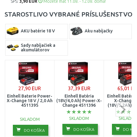
SPS:
3,90 EUR
Môžete mať 11.08. - 12.08. doma!
STAROSTLIVO VYBRANÉ PRÍSLUŠENSTVO
AKU batérie 18 V
Aku nabíjačky
Sady nabíjačiek a
akumulátorov
27,90 EUR
37,39 EUR
65,01 E
Einhell Baterie Power-
Einhell Batéria
Einhell Batéri
X-Change 18 V / 2,0 Ah
(18V/4,0 Ah) Power-X-
X-Change P
4511395
Change 4511396
(18V/5,2Ah) 4
SKLADOM
SKLADO
SKLADOM
DO KOŠÍKA
DO KOŠ
DO KOŠÍKA