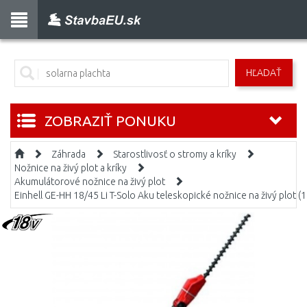
HĽADAŤ
ZOBRAZIŤ PONUKU
Záhrada
Starostlivosť o stromy a kríky
Nožnice na živý plot a kríky
Akumulátorové nožnice na živý plot
Einhell GE-HH 18/45 Li T-Solo Aku teleskopické nožnice na živý plot 