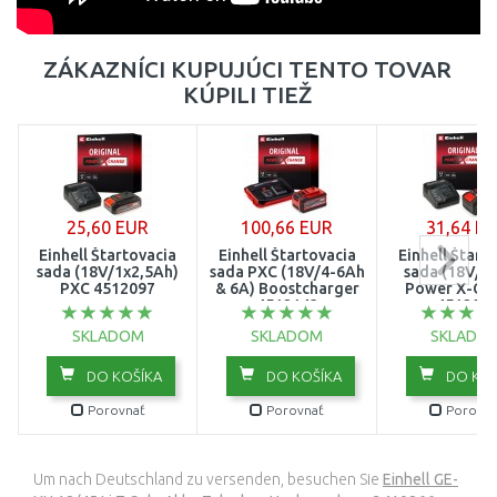
ZÁKAZNÍCI KUPUJÚCI TENTO TOVAR
KÚPILI TIEŽ
25,60 EUR
100,66 EUR
31,64 E
Einhell Štartovacia
Einhell Štartovacia
Einhell Štart
sada (18V/1x2,5Ah)
sada PXC (18V/4-6Ah
sada (18V/4
PXC 4512097
& 6A) Boostcharger
Power X-Ch
4512143
451204
SKLADOM
SKLADOM
SKLADO
DO KOŠÍKA
DO KOŠÍKA
DO KOŠ
Porovnať
Porovnať
Porovna
Um nach Deutschland zu versenden, besuchen Sie
Einhell GE-