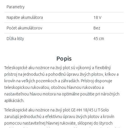
Parametry
Napätie akumulátora
18 V
Počet akumulátorov
Bez
Dĺžka lišty
45 cm
Popis
Teleskopické aku nožnice na živý plot sú výkonný a flexibilný
prístroj na jednoduchú a pohodlnú úpravu živých plotov, kríkov a
krovín na veľkých pozemkoch a záhradách. Prístroj disponuje
teleskopickou rukoväťou, otočnou hlavnou rukoväťou a
nastaviteľnou hlavou motora na optimálne použitie pri náročných
aplikáciách.
Teleskopické aku nožnice na živý plot GE-HH 18/45 Li T-Solo
zaručujú jednoduchú a efektívnu úpravu živých plotov a krovín
pomocou nastaviteľnej hlavnej rukoväte, sklopnej do štyroch