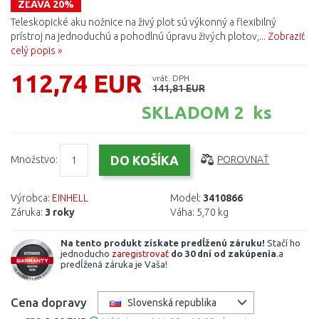
ZĽAVA 20%
Teleskopické aku nožnice na živý plot sú výkonný a flexibilný
prístroj na jednoduchú a pohodlnú úpravu živých plotov,...
Zobraziť
celý popis »
112,74 EUR
vrát. DPH
141,81 EUR
SKLADOM 2 ks
Množstvo:
POROVNAŤ
Výrobca:
EINHELL
Model:
3410866
Záruka:
3 roky
Váha:
5,70 kg
Na tento produkt získate predĺženú záruku!
Stačí ho
jednoducho
zaregistrovať
do 30 dní od zakúpenia
.a
predĺžená záruka je Vaša!
Cena dopravy
Slovenská republika