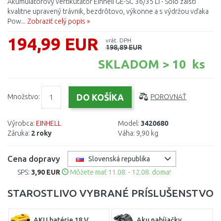
Akumulátorový vertikutátor Einhell GE-SC 36/35 Li - Solo zaistí
kvalitne upravený trávnik, bezdrôtovo, výkonne a s výdržou vďaka
Pow...
Zobraziť celý popis »
194,99 EUR
vrát. DPH
198,89 EUR
SKLADOM > 10 ks
Množstvo:
POROVNAŤ
Výrobca:
EINHELL
Model:
3420680
Záruka:
2 roky
Váha:
9,90 kg
Cena dopravy
Slovenská republika
SPS:
3,90 EUR
Môžete mať 11.08. - 12.08. doma!
STAROSTLIVO VYBRANÉ PRÍSLUŠENSTVO
AKU batérie 18 V
Aku nabíjačky