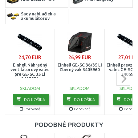
Sady nabíjačiek a
akumulátorov
24,70 EUR
26,99 EUR
27,01 E
Einhell Náhradný
Einhell GE-SC 36/35 Li
Einhell prevzdu
ventilátorový valec
Zberný vak 3405960
valec GE-SC 36
pre GE-SC 35 Li
340596
3405571
SKLADOM
SKLADOM
SKLADO
DO KOŠÍKA
DO KOŠÍKA
DO KOŠ
Porovnať
Porovnať
Porovna
PODOBNÉ PRODUKTY