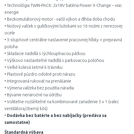
• Technológia TWIN-PACK: 2x18V batéria Power X-Change – viac
energie
• Bezkomutátorový motor - väčší výkon a dlhšia doba chodu
• Nožový valček s guličkovými ložiskami so 16 nožmi z nerezovej
ocele
• 3-stupňové centrálne nastavenie pracovnej hĺbky + prepravná
poloha
• Skladacie riadidlá s rýchloupínacou páčkou
• Výškovo nastaviteľné riadidlá s parkovacou polohou
• Veľké kolesá šetrné k trávniku
• Plastové púzdro odolné proti nárazu
• Integrovaná rukoväť na prenášanie
• Výmena valčeka bez použitia náradia
• Bývanie nenáročné na údržbu
• Voliteľne rozšíriteľné na kombinované zariadenie 3 v 1 (valec
ventilátora/zberný kôš)
•
Dodávka bez batérie a bez nabíjačky (predáva sa
samostatne)
Štandardná výbava