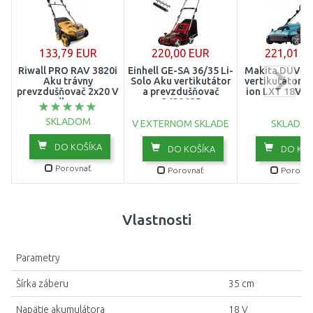
133,79 EUR
220,00 EUR
221,01 E
Riwall PRO RAV 3820i
Einhell GE-SA 36/35 Li-
Makita DUV32
Aku trávny
Solo Aku vertikutátor
vertikutátor 3
prevzdušňovač 2x20 V
a prevzdušňovač
ion LXT 18V, b
(bez
3420685
batérie/nabíjačky)
SKLADOM
AV16E2401016B
V EXTERNOM SKLADE
SKLADO
DO KOŠÍKA
DO KOŠÍKA
DO KOŠ
Porovnať
Porovnať
Porovna
Vlastnosti
Parametry
Šírka záberu
35 cm
Napätie akumulátora
18 V