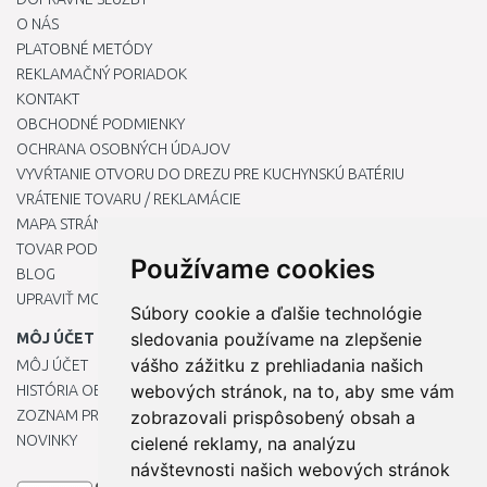
O NÁS
PLATOBNÉ METÓDY
REKLAMAČNÝ PORIADOK
KONTAKT
OBCHODNÉ PODMIENKY
OCHRANA OSOBNÝCH ÚDAJOV
VYVŔTANIE OTVORU DO DREZU PRE KUCHYNSKÚ BATÉRIU
VRÁTENIE TOVARU / REKLAMÁCIE
MAPA STRÁNOK
TOVAR PODĽA ZNAČIEK
Používame cookies
BLOG
UPRAVIŤ MOJE PREDVOĽBY COOKIES
Súbory cookie a ďalšie technológie
sledovania používame na zlepšenie
MÔJ ÚČET
vášho zážitku z prehliadania našich
MÔJ ÚČET
webových stránok, na to, aby sme vám
HISTÓRIA OBJEDNÁVOK
ZOZNAM PRIANÍ
zobrazovali prispôsobený obsah a
NOVINKY
cielené reklamy, na analýzu
návštevnosti našich webových stránok