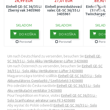
26,99 EUR
27,01 EUR
89,90 E
Einhell GE-SC 36/35 Li
Einhell prevzdušňovací
Einhell Štartov
Zberný vak 3405960
valec GE-SC 36/35 Li
(18V/2x4,0A
3405961
Twincharger Ki
451211
SKLADOM
SKLADOM
SKLADO
DO KOŠÍKA
DO KOŠÍKA
DO KOŠ
Porovnať
Porovnať
Porovna
Um nach Deutschland zu versenden, besuchen Sie
Einhell GE-
SC 36/35 Li - Solo Akku-Vertikutierer-Lüfter 3420680
Um nach Österreich zu versenden, besuchen Sie
Einhell GE-SC
36/35 Li - Solo Akku-Vertikutierer-Lüfter 3420680
Magyarországra történő szállítás
Einhell GE-SC 36/35 Li - Solo
Akkumulátoros Gyeplazító / Szellőztető 3420680
Pro odeslání do Česka navštivte
Einhell GE-SC 36/35 Li - Solo
Aku vertikutační ventilátor 3420680
Pour l’expédition en France, visitez
Einhell GE-SC 36/35 Li -
Solo Scarificateur-aérateur sans Fil 3420680
Aby wysłać do Polski odwiedź
Einhell GE-SC 36/35 Li - Solo