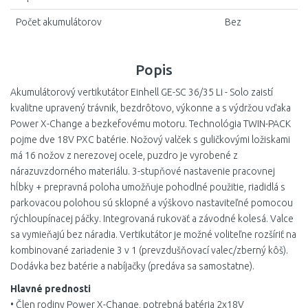
Počet akumulátorov
Bez
Popis
Akumulátorový vertikutátor Einhell GE-SC 36/35 Li - Solo zaistí
kvalitne upravený trávnik, bezdrôtovo, výkonne a s výdržou vďaka
Power X-Change a bezkefovému motoru. Technológia TWIN-PACK
pojme dve 18V PXC batérie. Nožový valček s guličkovými ložiskami
má 16 nožov z nerezovej ocele, puzdro je vyrobené z
nárazuvzdorného materiálu. 3-stupňové nastavenie pracovnej
hĺbky + prepravná poloha umožňuje pohodlné použitie, riadidlá s
parkovacou polohou sú sklopné a výškovo nastaviteľné pomocou
rýchloupínacej páčky. Integrovaná rukoväť a závodné kolesá. Valce
sa vymieňajú bez náradia. Vertikutátor je možné voliteľne rozšíriť na
kombinované zariadenie 3 v 1 (prevzdušňovací valec/zberný kôš).
Dodávka bez batérie a nabíjačky (predáva sa samostatne).
Hlavné prednosti
• Člen rodiny Power X-Change, potrebná batéria 2x18V