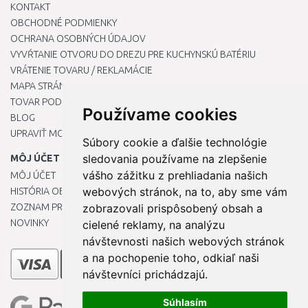
KONTAKT
OBCHODNÉ PODMIENKY
OCHRANA OSOBNÝCH ÚDAJOV
VYVŔTANIE OTVORU DO DREZU PRE KUCHYNSKÚ BATÉRIU
VRÁTENIE TOVARU / REKLAMÁCIE
MAPA STRÁNOK
TOVAR PODĽA ZNAČIEK
Používame cookies
BLOG
UPRAVIŤ MOJE PREDVOĽBY COOKIES
Súbory cookie a ďalšie technológie
sledovania používame na zlepšenie
MÔJ ÚČET
vášho zážitku z prehliadania našich
MÔJ ÚČET
webových stránok, na to, aby sme vám
HISTÓRIA OBJEDNÁVOK
ZOZNAM PRIANÍ
zobrazovali prispôsobený obsah a
NOVINKY
cielené reklamy, na analýzu
návštevnosti našich webových stránok
a na pochopenie toho, odkiaľ naši
návštevníci prichádzajú.
Súhlasím