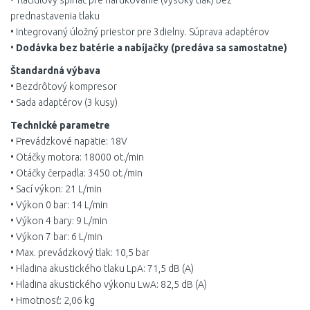
• Tlačidlový spínač pre nafukovanie (vysoký tlak) bez
prednastavenia tlaku
• Integrovaný úložný priestor pre 3dielny. Súprava adaptérov
•
Dodávka bez batérie a nabíjačky (predáva sa samostatne)
Štandardná výbava
• Bezdrôtový kompresor
• Sada adaptérov (3 kusy)
Technické parametre
• Prevádzkové napätie: 18V
• Otáčky motora: 18000 ot./min
• Otáčky čerpadla: 3450 ot./min
• Sací výkon: 21 L/min
• Výkon 0 bar: 14 L/min
• Výkon 4 bary: 9 L/min
• Výkon 7 bar: 6 L/min
• Max. prevádzkový tlak: 10,5 bar
• Hladina akustického tlaku LpA: 71,5 dB (A)
• Hladina akustického výkonu LwA: 82,5 dB (A)
• Hmotnosť: 2,06 kg