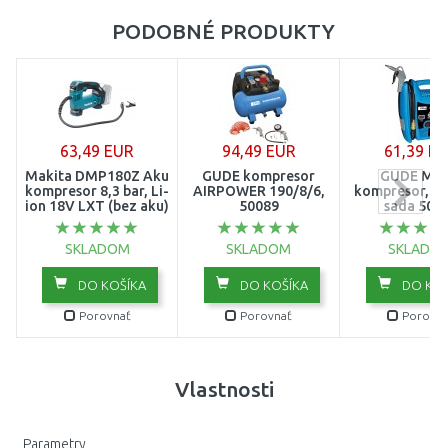
PODOBNÉ PRODUKTY
63,49 EUR
94,49 EUR
61,39 E
Makita DMP180Z Aku
GÜDE kompresor
GUDE Mult
kompresor 8,3 bar, Li-
AIRPOWER 190/8/6,
kompresor, 6-
ion 18V LXT (bez aku)
50089
sada 500
SKLADOM
SKLADOM
SKLADO
DO KOŠÍKA
DO KOŠÍKA
DO KOŠ
Porovnať
Porovnať
Porovna
Vlastnosti
Parametry