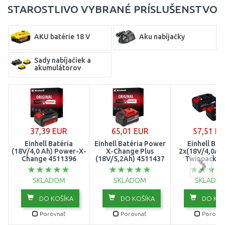
STAROSTLIVO VYBRANÉ PRÍSLUŠENSTVO
AKU batérie 18 V
Aku nabíjačky
Sady nabíjačiek a
akumulátorov
37,39 EUR
65,01 EUR
57,51 E
Einhell Batéria
Einhell Batéria Power
Einhell Bat
(18V/4,0 Ah) Power-X-
X-Change Plus
2x(18V/4,0Ah
Change 4511396
(18V/5,2Ah) 4511437
Twinpack C
451148
SKLADOM
SKLADOM
SKLADO
DO KOŠÍKA
DO KOŠÍKA
DO KOŠ
Porovnať
Porovnať
Porovna