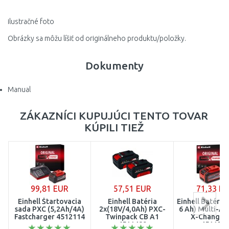
ilustračné foto
Obrázky sa môžu líšiť od originálneho produktu/položky.
Dokumenty
Manual
ZÁKAZNÍCI KUPUJÚCI TENTO TOVAR
KÚPILI TIEŽ
99,81 EUR
57,51 EUR
71,33 E
Einhell Štartovacia
Einhell Batéria
Einhell Batéria
sada PXC (5,2Ah/4A)
2x(18V/4,0Ah) PXC-
6 Ah) Multi-A
Fastcharger 4512114
Twinpack CB A1
X-Change P
4511489
451150