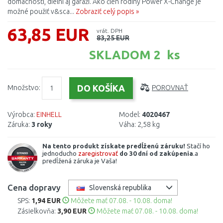
domácnosti, dielni aj garáži. Ako člen rodiny Power X-Change je
možné použiť v&sca...
Zobraziť celý popis »
63,85 EUR
vrát. DPH
83,25 EUR
SKLADOM 2 ks
Množstvo:
POROVNAŤ
Výrobca:
EINHELL
Model:
4020467
Záruka:
3 roky
Váha:
2,58 kg
Na tento produkt získate predĺženú záruku!
Stačí ho
jednoducho
zaregistrovať
do 30 dní od zakúpenia
.a
predĺžená záruka je Vaša!
Cena dopravy
Slovenská republika
SPS:
1,94 EUR
Môžete mať 07.08. - 10.08. doma!
Zásielkovňa:
3,90 EUR
Môžete mať 07.08. - 10.08. doma!