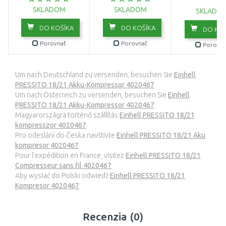
SKLADOM
SKLADOM
SKLADO
DO KOŠÍKA
DO KOŠÍKA
DO KOŠ
Porovnať
Porovnať
Porovna
Um nach Deutschland zu versenden, besuchen Sie
Einhell
PRESSITO 18/21 Akku-Kompressor 4020467
Um nach Österreich zu versenden, besuchen Sie
Einhell
PRESSITO 18/21 Akku-Kompressor 4020467
Magyarországra történő szállítás
Einhell PRESSITO 18/21
kompresszor 4020467
Pro odeslání do Česka navštivte
Einhell PRESSITO 18/21 Aku
kompresor 4020467
Pour l’expédition en France, visitez
Einhell PRESSITO 18/21
Compresseur sans fil 4020467
Aby wysłać do Polski odwiedź
Einhell PRESSITO 18/21
Kompresor 4020467
Recenzia (0)