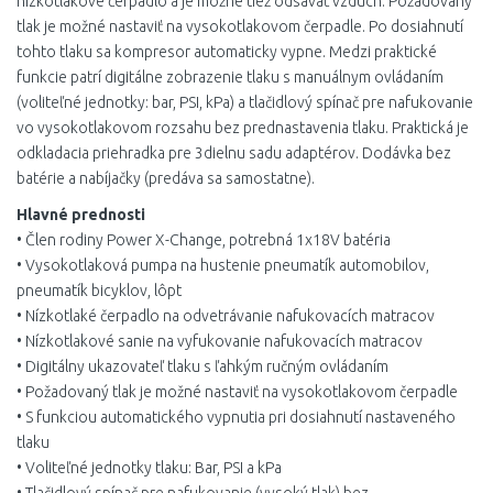
nízkotlakové čerpadlo a je možné tiež odsávať vzduch. Požadovaný
tlak je možné nastaviť na vysokotlakovom čerpadle. Po dosiahnutí
tohto tlaku sa kompresor automaticky vypne. Medzi praktické
funkcie patrí digitálne zobrazenie tlaku s manuálnym ovládaním
(voliteľné jednotky: bar, PSI, kPa) a tlačidlový spínač pre nafukovanie
vo vysokotlakovom rozsahu bez prednastavenia tlaku. Praktická je
odkladacia priehradka pre 3dielnu sadu adaptérov. Dodávka bez
batérie a nabíjačky (predáva sa samostatne).
Hlavné prednosti
• Člen rodiny Power X-Change, potrebná 1x18V batéria
• Vysokotlaková pumpa na hustenie pneumatík automobilov,
pneumatík bicyklov, lôpt
• Nízkotlaké čerpadlo na odvetrávanie nafukovacích matracov
• Nízkotlakové sanie na vyfukovanie nafukovacích matracov
• Digitálny ukazovateľ tlaku s ľahkým ručným ovládaním
• Požadovaný tlak je možné nastaviť na vysokotlakovom čerpadle
• S funkciou automatického vypnutia pri dosiahnutí nastaveného
tlaku
• Voliteľné jednotky tlaku: Bar, PSI a kPa