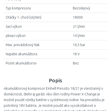
Typ kompresora
Bezolejový
Otáčky 1. chod (ot/min)
18000
Sací výkon
21 l/min
plniaci výkon
14 l/min
Max. prevádzkový tlak
10,5 bar
Napätie akumulátora
18 V
Počet akumulátorov
Bez
Popis
Akumulátorový kompresor Einhell Pressito 18/21 je všestranný v
domácnosti, dielni aj garáži. Ako člen rodiny Power X-Change je
možné použiť všetky batérie v systémovej rodine. Na prevádzku je
potrebný 18V batéria. Je možné použiť ako vysokotlakové a