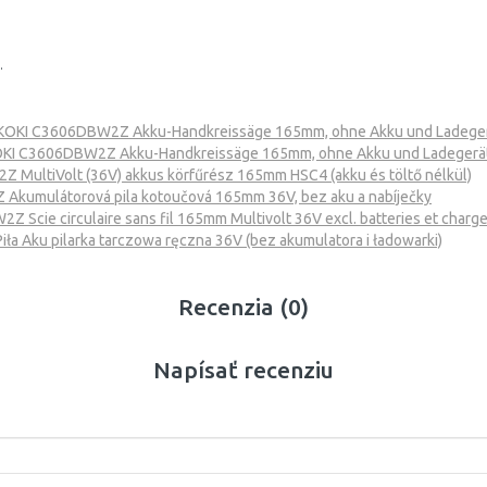
.
KOKI C3606DBW2Z Akku-Handkreissäge 165mm, ohne Akku und Ladegerä
KI C3606DBW2Z Akku-Handkreissäge 165mm, ohne Akku und Ladegerät 
 MultiVolt (36V) akkus körfűrész 165mm HSC4 (akku és töltő nélkül)
Akumulátorová pila kotoučová 165mm 36V, bez aku a nabíječky
 Scie circulaire sans fil 165mm Multivolt 36V excl. batteries et charg
a Aku pilarka tarczowa ręczna 36V (bez akumulatora i ładowarki)
Recenzia (0)
Napísať recenziu