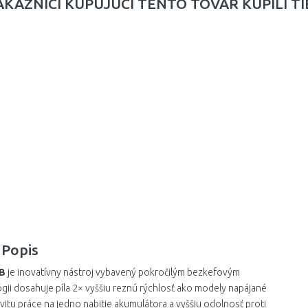
ÁKAZNÍCI KUPUJÚCI TENTO TOVAR KÚPILI TI
Popis
DB
je inovatívny nástroj vybavený pokročilým bezkefovým
ii dosahuje píla 2× vyššiu reznú rýchlosť ako modely napájané
vitu práce na jedno nabitie akumulátora a vyššiu odolnosť proti