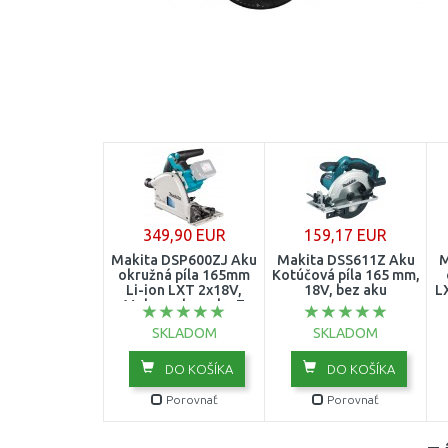
349,90 EUR
159,17 EUR
Makita DSP600ZJ Aku
Makita DSS611Z Aku
M
okružná píla 165mm
Kotúčová píla 165 mm,
Li-ion LXT 2x18V,
18V, bez aku
L
Makpac, bez aku Z
SKLADOM
SKLADOM
DO KOŠÍKA
DO KOŠÍKA
Porovnať
Porovnať