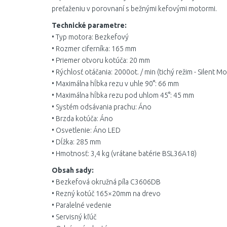
preťaženiu v porovnaní s bežnými kefovými motormi.
Technické parametre:
• Typ motora: Bezkefový
• Rozmer ciferníka: 165 mm
• Priemer otvoru kotúča: 20 mm
• Rýchlosť otáčania: 2000ot. / min (tichý režim - Silent 
• Maximálna hĺbka rezu v uhle 90°: 66 mm
• Maximálna hĺbka rezu pod uhlom 45°: 45 mm
• Systém odsávania prachu: Áno
• Brzda kotúča: Áno
• Osvetlenie: Áno LED
• Dĺžka: 285 mm
• Hmotnosť: 3,4 kg (vrátane batérie BSL36A18)
Obsah sady:
• Bezkefová okružná píla C3606DB
• Rezný kotúč 165×20mm na drevo
• Paralelné vedenie
• Servisný kľúč