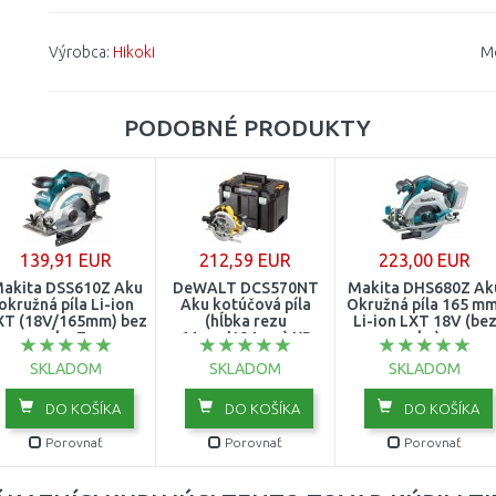
Výrobca:
Hikoki
M
PODOBNÉ PRODUKTY
139,91 EUR
212,59 EUR
223,00 EUR
akita DSS610Z Aku
DeWALT DCS570NT
Makita DHS680Z Ak
okružná píla Li-ion
Aku kotúčová píla
Okružná píla 165 mm
XT (18V/165mm) bez
(hĺbka rezu
Li-ion LXT 18V (be
aku Z
64mm/184mm) XR
aku)
18V, bez aku, kufor
SKLADOM
SKLADOM
SKLADOM
TSTAK
DO KOŠÍKA
DO KOŠÍKA
DO KOŠÍKA
Porovnať
Porovnať
Porovnať