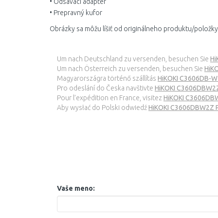
• Odsávací adaptér
• Prepravný kufor
Obrázky sa môžu líšiť od originálneho produktu/položky
Um nach Deutschland zu versenden, besuchen Sie
Hi
Um nach Österreich zu versenden, besuchen Sie
HiKO
Magyarországra történő szállítás
HiKOKI C3606DB-W2Z
Pro odeslání do Česka navštivte
HiKOKI C3606DBW2Z 
Pour l’expédition en France, visitez
HiKOKI C3606DBW2Z
Aby wysłać do Polski odwiedź
HiKOKI C3606DBW2Z Pił
Vaše meno: