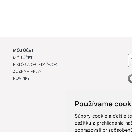
MÔJ ÚČET
MÔJ ÚČET
HISTÓRIA OBJEDNÁVOK
ZOZNAM PRIANÍ
NOVINKY
Používame cook
IU
Súbory cookie a ďalšie t
zážitku z prehliadania n
zobrazovali prispôsobený