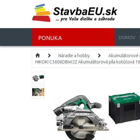
PONUKA
DOMOV
Náradie a hobby
Akumulátorové 
HiKOKI C3606DBW2Z Akumulátorová píla kotúčová 165