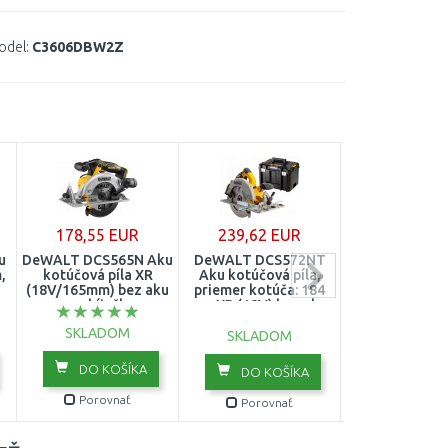
odel:
C3606DBW2Z
178,55 EUR
239,62 EUR
297,00 E
u
DeWALT DCS565N Aku
DeWALT DCS572NT
DeWALT DCS
,
kotúčová píla XR
Aku kotúčová píla,
Aku kotúčová 
z
(18V/165mm) bez aku
priemer kotúča: 184
(190mm/54V/b
a nabíjačky
mm XR (18V) bez aku,
T-stak box
kufor TSTAK
SKLADOM
SKLADO
SKLADOM
DO KOŠÍKA
DO KOŠ
DO KOŠÍKA
Porovnať
Porovn
Porovnať