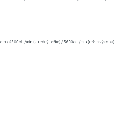
Mode) / 4300ot. /min (stredný režim) / 5600ot. /min (režim výkonu)