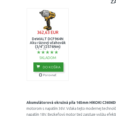
Z
362,63 EUR
DeWALT DCF964N
Aku rázový uťahovák
(3/4"/2576Nm)
(18V/bez aku)
SKLADOM
DO KOŠÍKA
Porovnať
Akumulátorová okružná píla 165mm HiKOKI C3606
motorom s napätím 36V. Vďaka tejto modernej technológ
napätím 18V. Bezkefový motor tiež zaisťuje vyššiu efekti