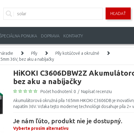
HĽADAŤ
ŠPECIÁLNA PONUKA
DOPRAVA
KONTAKTY
náradie
Píly
Píly kotúčové a okružné
mm 36V, bez aku a nabíjačky
HiKOKI C3606DBW2Z Akumulátorov
bez aku a nabíjačky
Počet hodnotení: 0
/
Napísať recenziu
Akumulátorová okružná píla 165mm HiKOKI C3606DB je inovatív
napätím 36V. Vďaka tejto modernej technológii dosahuje píla 2× vy
Je nám ľúto, produkt nie je dostupný.
Vyberte prosím alternatívu