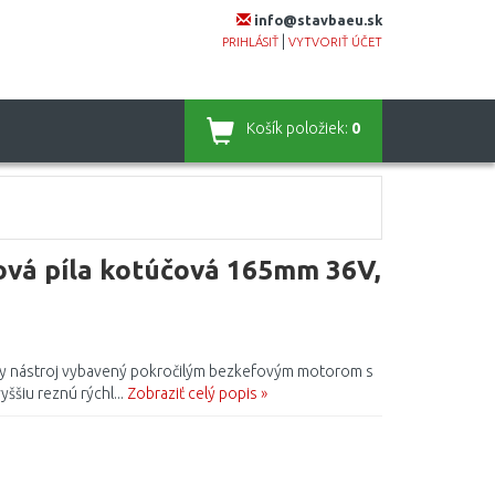
info@stavbaeu.sk
|
PRIHLÁSIŤ
VYTVORIŤ ÚČET
Košík
položiek:
0
á píla kotúčová 165mm 36V,
ny nástroj vybavený pokročilým bezkefovým motorom s
ššiu reznú rýchl...
Zobraziť celý popis »