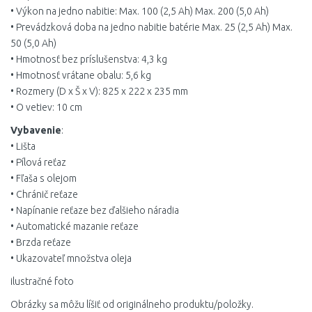
• Výkon na jedno nabitie: Max. 100 (2,5 Ah) Max. 200 (5,0 Ah)
• Prevádzková doba na jedno nabitie batérie Max. 25 (2,5 Ah) Max.
50 (5,0 Ah)
• Hmotnosť bez príslušenstva: 4,3 kg
• Hmotnosť vrátane obalu: 5,6 kg
• Rozmery (D x Š x V): 825 x 222 x 235 mm
• O vetiev: 10 cm
Vybavenie
:
• Lišta
• Pílová reťaz
• Fľaša s olejom
• Chránič reťaze
• Napínanie reťaze bez ďalšieho náradia
• Automatické mazanie reťaze
• Brzda reťaze
• Ukazovateľ množstva oleja
ilustračné foto
Obrázky sa môžu líšiť od originálneho produktu/položky.