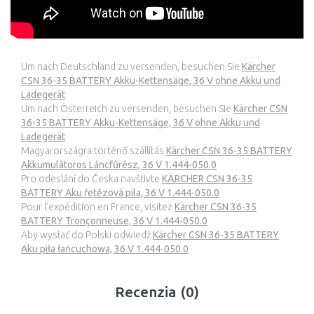
Um nach Deutschland zu versenden, besuchen Sie
Kärcher
CSN 36-35 BATTERY Akku-Kettensäge, 36 V ohne Akku und
Ladegerät
Um nach Österreich zu versenden, besuchen Sie
Kärcher CSN
36-35 BATTERY Akku-Kettensäge, 36 V ohne Akku und
Ladegerät
Magyarországra történő szállítás
Kärcher CSN 36-35 BATTERY
Akkumulátoros Láncfűrész, 36 V 1.444-050.0
Pro odeslání do Česka navštivte
KÄRCHER CSN 36-35
BATTERY Aku řetězová pila, 36 V 1.444-050.0
Pour l’expédition en France, visitez
Kärcher CSN 36-35
BATTERY Tronçonneuse, 36 V 1.444-050.0
Aby wysłać do Polski odwiedź
Kärcher CSN 36-35 BATTERY
Aku piła łańcuchowa, 36 V 1.444-050.0
Recenzia (0)