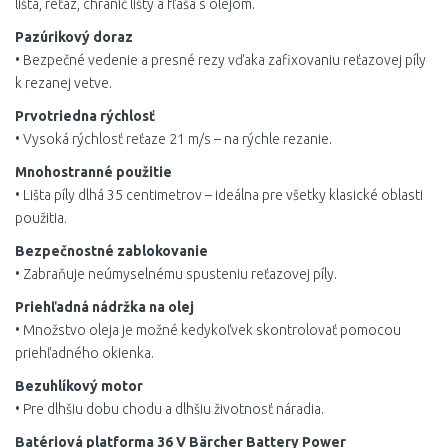
lišta, reťaz, chránič lišty a fľaša s olejom.
Pazúrikový doraz
• Bezpečné vedenie a presné rezy vďaka zafixovaniu reťazovej píly
k rezanej vetve.
Prvotriedna rýchlosť
• Vysoká rýchlosť reťaze 21 m/s – na rýchle rezanie.
Mnohostranné použitie
• Lišta píly dlhá 35 centimetrov – ideálna pre všetky klasické oblasti
použitia.
Bezpečnostné zablokovanie
• Zabraňuje neúmyselnému spusteniu reťazovej píly.
Priehľadná nádržka na olej
• Množstvo oleja je možné kedykoľvek skontrolovať pomocou
priehľadného okienka.
Bezuhlíkový motor
• Pre dlhšiu dobu chodu a dlhšiu životnosť náradia.
Batériová platforma 36 V Bärcher Battery Power