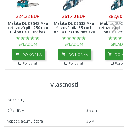
224,22 EUR
261,40 EUR
282,60 E
Makita DUC254Z Aku
Makita DUC353Z Aku
Makita DUC35
reťazová píla 250 mm
reťazová píla 35 cm Li-
reťazová píla 3
Li-ion LXT 18V bez
ion LXT 2x18V bez aku
ion LXT 2x18
aku
aku Z
SKLADOM
SKLADOM
SKLADO
DO KOŠÍKA
DO KOŠÍKA
DO KOŠ
Porovnať
Porovnať
Porovna
Vlastnosti
Parametry
Dĺžka lišty
35 cm
Napätie akumulátora
36 V