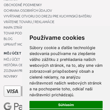
OBCHODNÉ PODMIENKY
OCHRANA OSOBNÝCH ÚDAJOV
VYVŔTANIE OTVORU DO DREZU PRE KUCHYNSKÚ BATÉRIU
VRÁTENIE TOVARU / REKLAMÁCIE
MAPA STRÁNOK
TOVAR PODĽA ZNAČIEK
Používame cookies
BLOG
UPRAVIŤ MOJE PREDVOĽBY COOKIES
Súbory cookie a ďalšie technológie
sledovania používame na zlepšenie
MÔJ ÚČET
vášho zážitku z prehliadania našich
MÔJ ÚČET
webových stránok, na to, aby sme vám
HISTÓRIA OBJEDNÁVOK
zobrazovali prispôsobený obsah a
ZOZNAM PRIANÍ
NOVINKY
cielené reklamy, na analýzu
návštevnosti našich webových stránok
a na pochopenie toho, odkiaľ naši
návštevníci prichádzajú.
Súhlasím