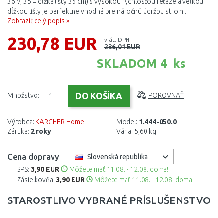
36 V, 35 = dĺžka lišty 35 cm) s vysokou rýchlosťou reťaze a veľkou
dĺžkou lišty je perfektne vhodná pre náročnú údržbu strom...
Zobraziť celý popis »
230,78 EUR
vrát. DPH
286,01 EUR
SKLADOM 4 ks
Množstvo:
POROVNAŤ
Výrobca:
KÄRCHER Home
Model:
1.444-050.0
Záruka:
2 roky
Váha:
5,60 kg
Cena dopravy
Slovenská republika
SPS:
3,90 EUR
Môžete mať 11.08. - 12.08. doma!
Zásielkovňa:
3,90 EUR
Môžete mať 11.08. - 12.08. doma!
STAROSTLIVO VYBRANÉ PRÍSLUŠENSTVO