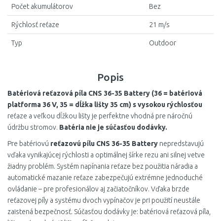
Počet akumulátorov
Bez
Rýchlosť reťaze
21 m/s
Typ
Outdoor
Popis
Batériová reťazová píla CNS 36-35 Battery (36 = batériová
platforma 36 V, 35 = dĺžka lišty 35 cm) s vysokou rýchlosťou
reťaze a veľkou dĺžkou lišty je perfektne vhodná pre náročnú
údržbu stromov.
Batéria nie je súčasťou dodávky.
Pre batériovú
reťazovú pílu CNS 36-35 Battery
nepredstavujú
vďaka vynikajúcej rýchlosti a optimálnej šírke rezu ani silnej vetve
žiadny problém. Systém napínania reťaze bez použitia náradia a
automatické mazanie reťaze zabezpečujú extrémne jednoduché
ovládanie – pre profesionálov aj začiatočníkov. Vďaka brzde
reťazovej píly a systému dvoch vypínačov je pri použití neustále
zaistená bezpečnosť. Súčasťou dodávky je: batériová reťazová píla,