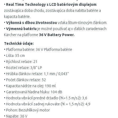
•
Real Time Technology s LCD batériovým displejom
:
zostávajúca doba chodu, zostávajúca doba nabitia batérie a
kapacita batérie.
•
Výkonná s dlhou životnosťou
vďaka lítium-iónovým článkom.
•
Výmennú batériu
je možné používať aj v ďalších zariadeniach
Kärcher na platforme
36 V Battery Power.
Technické údaje:
• Platforma batérie: 36 V Platforma batérie
• Lišta: 35 cm
• Rýchlosť reťaze: 21
• Rozteč reťaze: 3/8" LP
• Hrúbka článkov reťaze: 1,1 mm / 0,043"
• Počet článkov reťaze: 52
• Kapacita nádrže na olej: 190 ml
• Garantovaná hladina hluku: 104 dB
• Hodnota vibrácií predné držadlo (?K=1.5 m/s2): 3,6
• Hodnota vibrácií zadnej rukoväte (?K = 1,5 m/s2): 4,9
• Pohon: Bezuhlíkový motor
• Napätie: 36 V