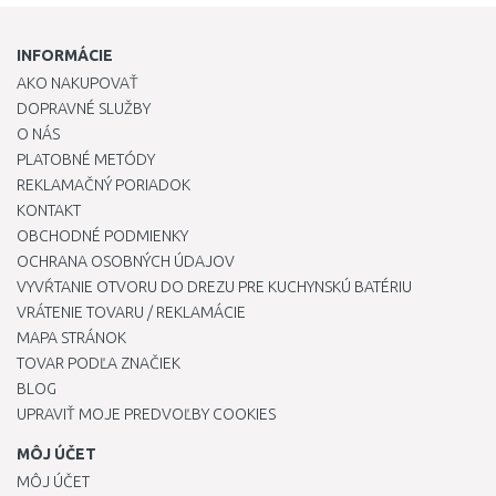
INFORMÁCIE
AKO NAKUPOVAŤ
DOPRAVNÉ SLUŽBY
O NÁS
PLATOBNÉ METÓDY
REKLAMAČNÝ PORIADOK
KONTAKT
OBCHODNÉ PODMIENKY
OCHRANA OSOBNÝCH ÚDAJOV
VYVŔTANIE OTVORU DO DREZU PRE KUCHYNSKÚ BATÉRIU
VRÁTENIE TOVARU / REKLAMÁCIE
MAPA STRÁNOK
TOVAR PODĽA ZNAČIEK
BLOG
UPRAVIŤ MOJE PREDVOĽBY COOKIES
MÔJ ÚČET
MÔJ ÚČET