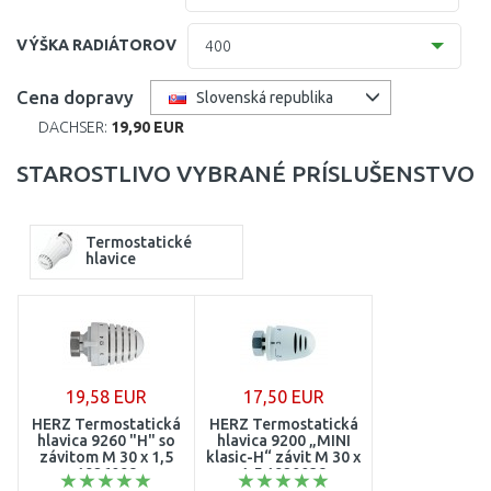
11 (61 mm)
400
VÝŠKA RADIÁTOROV
400
20 (102 mm)
500
300
Cena dopravy
Slovenská republika
21=12 (64 mm)
600
DACHSER:
19,90 EUR
400
22 (100 mm)
700
STAROSTLIVO VYBRANÉ PRÍSLUŠENSTVO
500
30 (157 mm)
800
600
Termostatické
33 (155 mm)
900
hlavice
900
33 (157 mm)
1000
1100
1200
19,58 EUR
17,50 EUR
HERZ Termostatická
HERZ Termostatická
1300
hlavica 9260 "H" so
hlavica 9200 „MINI
závitom M 30 x 1,5
klasic-H“ závit M 30 x
1926098
1,5 1920038
1400