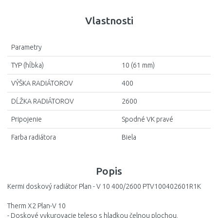
Vlastnosti
Parametry
TYP (hĺbka)
10 (61 mm)
VÝŠKA RADIÁTOROV
400
DĹŽKA RADIÁTOROV
2600
Pripojenie
Spodné VK pravé
Farba radiátora
Biela
Popis
Kermi doskový radiátor Plan - V 10 400/2600 PTV100402601R1K
Therm X2 Plan-V 10
- Doskové vykurovacie teleso s hladkou čelnou plochou,