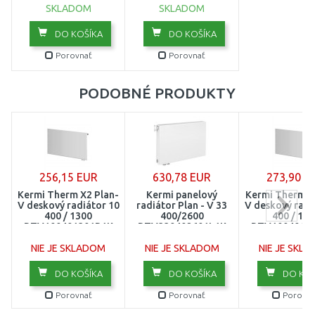
SKLADOM
SKLADOM
1600
DO KOŠÍKA
DO KOŠÍKA
1800
Porovnať
Porovnať
2000
PODOBNÉ PRODUKTY
2300
2600
3000
256,15 EUR
630,78 EUR
273,90 E
Kermi Therm X2 Plan-
Kermi panelový
Kermi Therm X
V deskový radiátor 10
radiátor Plan - V 33
V deskový radi
400 / 1300
400/2600
400 / 160
PTV100401301R1K
PTV330402601L1K
PTV1004016
NIE JE SKLADOM
NIE JE SKLADOM
NIE JE SKL
DO KOŠÍKA
DO KOŠÍKA
DO KOŠ
Porovnať
Porovnať
Porovna