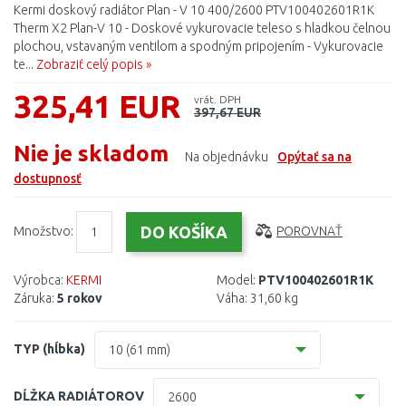
Kermi doskový radiátor Plan - V 10 400/2600 PTV100402601R1K
Therm X2 Plan-V 10 - Doskové vykurovacie teleso s hladkou čelnou
plochou, vstavaným ventilom a spodným pripojením - Vykurovacie
te...
Zobraziť celý popis »
325,41 EUR
vrát. DPH
397,67 EUR
Nie je skladom
Na objednávku
Opýtať sa na
dostupnosť
Množstvo:
POROVNAŤ
Výrobca:
KERMI
Model:
PTV100402601R1K
Záruka:
5 rokov
Váha:
31,60 kg
TYP (hĺbka)
10 (61 mm)
10 (61 mm)
DĹŽKA RADIÁTOROV
2600