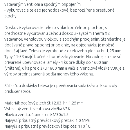
vstavaným ventilom a spodným pripojením
- Vykurovacie teleso jednodoskové, bez rozšírené prestupné
plochy
Doskové vykurovacie teleso s hladkou čelnou plochou, s
prednostne vykurovanú čelnou doskou - systém Therm X2,
vstavanou ventilovou vložkou a spodným pripojením. Štandardne je
dodávané pravej spodnej pripojenie, na objednávku je možné
dodať aj ľavé. Teleso je vyrobené z oceľového plechu hr. 1,25 mm.
Typy 11-33 majú bočné a horné zakrytovanie. Na zadnej strane sú
privarené upevňovacie lamely - 4 ks pre dĺžky do 1600 mm
(vrátane), 6 ks pre dĺžku 1800 mm a väčšia. Ventilová vložka V3K je z
výroby prednastavená podľa menovitého výkonu.
Súčasťou dodávky telesa je upevňovacia sada (závrtné konzoly
príslušenstvo).
Materiál: oceľový plech St 12.03, hr. 1,25 mm
Vstavaný ventil: ventilová vložka V3K
Hlavica ventilu: štandardné M30x1.5
Najvyšší prípustný prevádzkový pretlak: 1.0 MPa
Najvyššia prípustná prevádzková teplota: 110 ° C