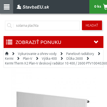
0 ks
HĽADAŤ
ZOBRAZIŤ PONUKU
Vykurovanie a ohrev vody
Panelové radiátory
Kermi
Plan-V
Výška 400
Dĺžka 2600
Kermi Therm X2 Plan-V deskový radiátor 10 400 / 2600 PTV1004026