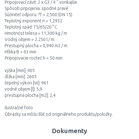
Pripojovací závit: 2 x G3 / 4 '' vonkajšie
Spôsob pripojenia: spodné pravé
Súčiniteľ odporu: ?T = 2,500 (DN 15)
Teplotný exponent n = 1,2932
Teplotný spád: 75/65/20 ° C
Hmotnosť telesa = 11,300 kg / m
Vodný objem = 2.250 l / m
Prestupný plocha = 0,940 m2 / m
Hĺbka B = 63 mm
Pripojovacie rozteč h = 50 mm
výška [mm]: 405
dĺžka [mm]: 2605
tepelný výkon [W]: 961
vodné objem [l]: 5,9
prestupná plocha [m2]: 2,4
ilustračné foto
Obrázky sa môžu líšiť od originálneho produktu/položky.
Dokumenty