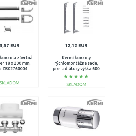
Porovnať
Porovnať
3,57 EUR
12,12 EUR
konzola závrtná
Kermi konzoly
er 18 x 200 mm,
rýchlomontážna sada,
a ZB02760004
pre radiátory výška 600
mm Typ 12, 22
ZB02970005
SKLADOM
SKLADOM
DO KOŠÍKA
DO KOŠÍKA
Porovnať
Porovnať