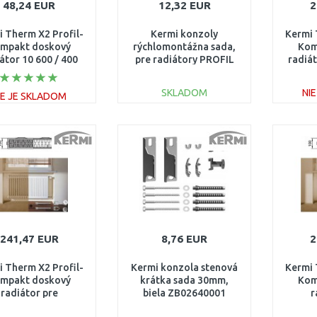
48,24 EUR
12,32 EUR
2
 Therm X2 Profil-
Kermi konzoly
Kermi 
mpakt doskový
rýchlomontážna sada,
Kom
átor 10 600 / 400
pre radiátory PROFIL
radiát
FK0100604
výška 554 mm Typ 12,
22 ZB02970004
SKLADOM
NI
IE JE SKLADOM
DO KOŠÍKA
DO KOŠÍKA
Porovnať
Porovnať
241,47 EUR
8,76 EUR
2
 Therm X2 Profil-
Kermi konzola stenová
Kermi 
mpakt doskový
krátka sada 30mm,
Kom
radiátor pre
biela ZB02640001
r
nštrukcie 22 554 /
rekonš