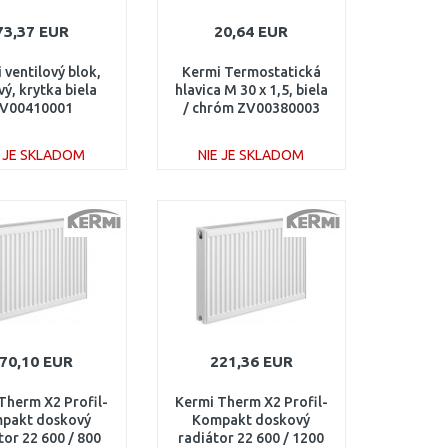
73,37 EUR
20,64 EUR
 ventilový blok,
Kermi Termostatická
ý, krytka biela
hlavica M 30 x 1,5, biela
V00410001
/ chróm ZV00380003
E JE SKLADOM
NIE JE SKLADOM
DO KOŠÍKA
DO KOŠÍKA
Porovnať
Porovnať
70,10 EUR
221,36 EUR
Therm X2 Profil-
Kermi Therm X2 Profil-
pakt doskový
Kompakt doskový
tor 22 600 / 800
radiátor 22 600 / 1200