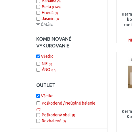
Bahama
(3)
Biela
(4240)
Hnedá
(3)
Kermi
Jasmín
ko
(3)
ĎALŠIE
Manhattan
radi
(3)
Nerez
(3)
Pergamon
(3)
KOMBINOVANÉ
N
Silber
(3)
VYKUROVANIE
Sivá
(3)
Strieborná, lesklá
(3)
Všetko
Sugar Blue
(3)
NIE
(2)
Vanilla
(3)
ÁNO
(95)
Zlatá
(3)
Ägäis
(3)
Červená
OUTLET
(3)
Čierna
(3)
Žltá
Všetko
(3)
Poškodené / Neúplné balenie
(70)
Kermi
Poškodený obal
(4)
Ko
Rozbalené
(1)
reko