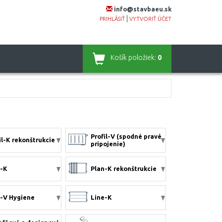
info@stavbaeu.sk
|
PRIHLÁSIŤ
VYTVORIŤ ÚČET
Košík
položiek:
0
Profil-V (spodné pravé
il-K rekonštrukcie
pripojenie)
n-K
Plan-K rekonštrukcie
-V Hygiene
Line-K