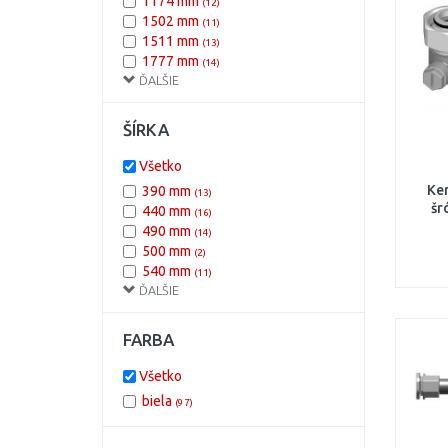
1174 mm
(12)
2400
(3)
1502 mm
(11)
2600
(196)
1511 mm
(13)
2605
(56)
1777 mm
(14)
2800
(3)
ĎALŠIE
1789 mm
(11)
3000
(196)
1800 mm
(2)
3005
(54)
751 mm
(13)
ŠÍRKA
764 mm
(10)
Všetko
Ker
390 mm
(13)
šr
440 mm
(16)
490 mm
(14)
500 mm
(2)
540 mm
(11)
ĎALŠIE
590 mm
(13)
740 mm
(13)
890 mm
(15)
FARBA
Všetko
biela
(97)