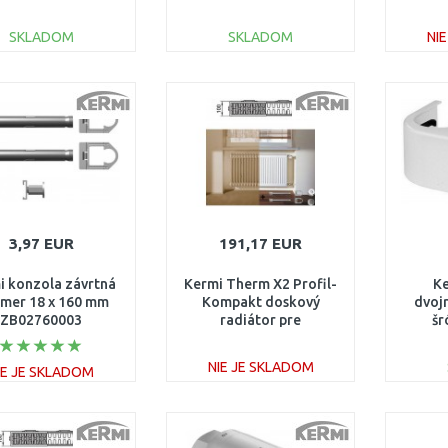
FK0220610
33,výška 600 mm
ZB02620005
SKLADOM
SKLADOM
NI
DO KOŠÍKA
DO KOŠÍKA
Porovnať
Porovnať
3,97 EUR
191,17 EUR
i konzola závrtná
Kermi Therm X2 Profil-
Ke
emer 18 x 160 mm
Kompakt doskový
dvoj
ZB02760003
radiátor pre
šr
rekonštrukcie 22 554 /
Z
1000 FK022D510
NIE JE SKLADOM
IE JE SKLADOM
DO KOŠÍKA
DO KOŠÍKA
Porovnať