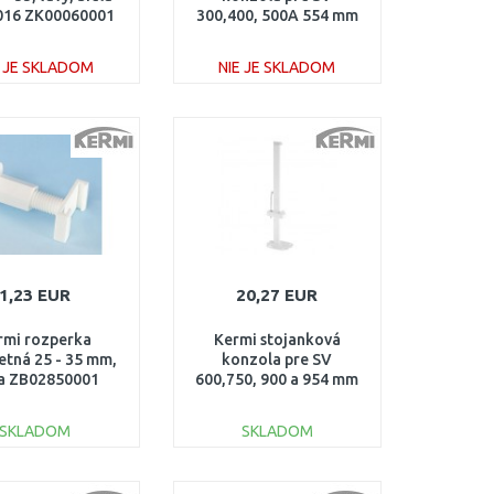
16 ZK00060001
300,400, 500A 554 mm
(dĺžka trubky 460mm)
ZB01380001
E JE SKLADOM
NIE JE SKLADOM
DO KOŠÍKA
DO KOŠÍKA
Porovnať
Porovnať
1,23 EUR
20,27 EUR
rmi rozperka
Kermi stojanková
etná 25 - 35 mm,
konzola pre SV
la ZB02850001
600,750, 900 a 954 mm
(dĺžka trubky 760mm)
ZB01380002
SKLADOM
SKLADOM
DO KOŠÍKA
DO KOŠÍKA