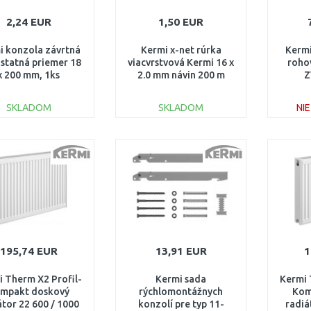
2,24 EUR
1,50 EUR
i konzola závrtná
Kermi x-net rúrka
Kermi
statná priemer 18
viacvrstvová Kermi 16 x
rohov
x 200 mm, 1ks
2.0 mm návin 200 m
Z
ZB02780004
SHRMR016020
SKLADOM
SKLADOM
NI
DO KOŠÍKA
DO KOŠÍKA
Porovnať
Porovnať
195,74 EUR
13,91 EUR
1
 Therm X2 Profil-
Kermi sada
Kermi 
mpakt doskový
rýchlomontážnych
Kom
átor 22 600 / 1000
konzolí pre typ 11-
radiá