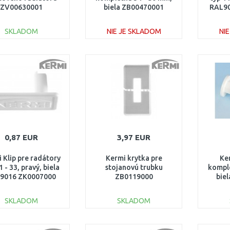
ZV00630001
biela ZB00470001
RAL90
SKLADOM
NIE JE SKLADOM
NI
DO KOŠÍKA
DO KOŠÍKA
Porovnať
Porovnať
0,87 EUR
3,97 EUR
 Klip pre radátory
Kermi krytka pre
Ke
1 - 33, pravý, biela
stojanovú trubku
kompl
9016 ZK0007000
ZB0119000
bie
SKLADOM
SKLADOM
DO KOŠÍKA
DO KOŠÍKA