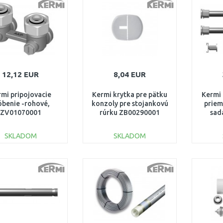
Porovnať
Porovnať
12,12 EUR
8,04 EUR
mi pripojovacie
Kermi krytka pre pätku
Kermi 
óbenie -rohové,
konzoly pre stojankovú
priem
ZV01070001
rúrku ZB00290001
sad
SKLADOM
SKLADOM
DO KOŠÍKA
DO KOŠÍKA
Porovnať
Porovnať