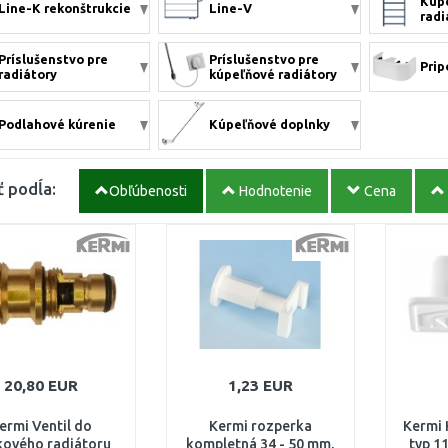
Kúpe
Line-K rekonštrukcie
Line-V
radi
Príslušenstvo pre
Príslušenstvo pre
Prip
radiátory
kúpeľňové radiátory
Podlahové kúrenie
Kúpeľňové doplnky
ť podĺa:
Obľúbenosti
Hodnotenie
Cena
20,80 EUR
1,23 EUR
ermi Ventil do
Kermi rozperka
Kermi 
kového radiátoru
kompletná 34 - 50 mm,
typ 11