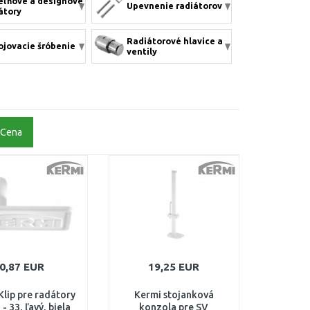
ľňové a designové
Upevnenie radiátorov
átory
Radiátorové hlavice a
ojovacie šróbenie
ventily
Cena
0,87 EUR
19,25 EUR
Klip pre radátory
Kermi stojanková
 - 33, ľavý, biela
konzola pre SV