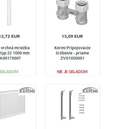
12,72 EUR
15,09 EUR
 vrchná mriežka
Kermi Pripojovacie
l typ 22 1000 mm
šróbenie - priame
A00170007
ZV01050001
SKLADOM
NIE JE SKLADOM
DO KOŠÍKA
DO KOŠÍKA
Porovnať
Porovnať