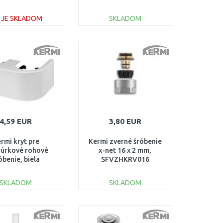
FK0220608
FK0220612
E JE SKLADOM
SKLADOM
DO KOŠÍKA
DO KOŠÍKA
Porovnať
Porovnať
4,59 EUR
3,80 EUR
rmi kryt pre
Kermi zverné šróbenie
rúrkové rohové
x-net 16 x 2 mm,
óbenie, biela
SFVZHKRV016
A01070001
SKLADOM
SKLADOM
DO KOŠÍKA
DO KOŠÍKA
Porovnať
Porovnať