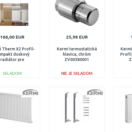
Porovnať
166,00 EUR
25,98 EUR
 Therm X2 Profil-
Kermi termostatická
Kermi
mpakt doskový
hlavica, chróm
Profi
radiátor pre
ZV00380001
Z
nštrukcie 22 554 /
00 FK022D508
SKLADOM
NIE JE SKLADOM
DO KOŠÍKA
DO KOŠÍKA
Porovnať
Porovnať