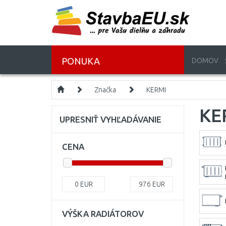
PONUKA
DOMOV
Značka
KERMI
KE
UPRESNIŤ VYHĽADÁVANIE
CENA
0
EUR
976
EUR
VÝŠKA RADIÁTOROV