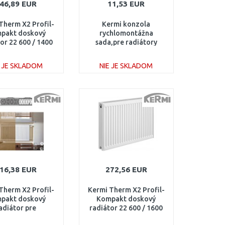
46,89 EUR
11,53 EUR
Therm X2 Profil-
Kermi konzola
pakt doskový
rychlomontážna
or 22 600 / 1400
sada,pre radiátory
FK0220614
PROFIL výška 200 mm
pre typ 22, ZB02970017
E JE SKLADOM
NIE JE SKLADOM
DO KOŠÍKA
DO KOŠÍKA
Porovnať
Porovnať
16,38 EUR
272,56 EUR
Therm X2 Profil-
Kermi Therm X2 Profil-
pakt doskový
Kompakt doskový
adiátor pre
radiátor 22 600 / 1600
trukcie 22 554 /
FK0220616