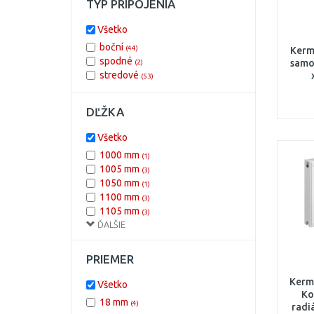
TYP PRIPOJENIA
Všetko
boční
(44)
Kerm
spodné
samo
(2)
stredové
(53)
DĽŽKA
Všetko
1000 mm
(1)
1005 mm
(3)
1050 mm
(1)
1100 mm
(3)
1105 mm
(3)
ĎALŠIE
1200 mm
(2)
1205 mm
(3)
130 mm
(1)
PRIEMER
1300 mm
(2)
1305 mm
Kermi
(3)
Všetko
Ko
1405 mm
(3)
18 mm
(4)
radi
160 mm
(2)