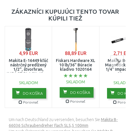
ZÁKAZNÍCI KUPUJÚCI TENTO TOVAR
KÚPILI TIEŽ
4,99 EUR
88,89 EUR
2,71 EU
Makita E-16449 kľúč
Fiskars Hardware XL
Makita B-6
nástrčný predĺžený
10 lb/36" Búracie
Magnetický d
1/2", štvorhran,
kladivo 1020164
1/4" Impact B
IMPACT BLACK, 13mm
80mm
SKLADOM
SKLADOM
SKLADO
DO KOŠÍKA
DO KOŠÍKA
DO KOŠ
Porovnať
Porovnať
Porovna
Um nach Deutschland zu versenden, besuchen Sie
Makita B-
66036 Schraubendreher flach SL5,5 100mm