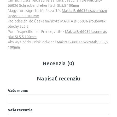
Um nach Österreich zu versenden, besuchen Sie
Makita B-
66036 Schraubendreher flach SL5,5 100mm
Magyarországra történő szállítás
Makita B-66036 csavarhúzó
lapos SL5.5 100mm
Pro odeslání do Česka navštivte
MAKITA B-66036 šroubovák
plochý SL5.5
Pour l’expédition en France, visitez
Makita B-66036 tournevis
plat SL5.5 100mm
Aby wysłać do Polski odwiedź
Makita B-66036 Wkrętak, SL 5,5
100mm
Recenzia (0)
Napísať recenziu
Vaše meno:
Vaša recenzia: