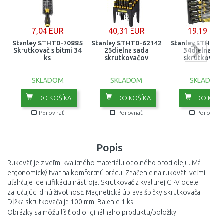
7,04 EUR
40,31 EUR
19,19 E
Stanley STHT0-70885
Stanley STHT0-62142
Stanley STHT0
Skrutkovač s bitmi 34
26dielna sada
34dielna s
ks
skrutkovačov
skrutkova
SKLADOM
SKLADOM
SKLADO
DO KOŠÍKA
DO KOŠÍKA
DO KOŠ
Porovnať
Porovnať
Porovna
Popis
Rukoväť je z veľmi kvalitného materiálu odolného proti oleju. Má
ergonomický tvar na komfortnú prácu. Značenie na rukoväti veľmi
uľahčuje identifikáciu nástroja. Skrutkovač z kvalitnej Cr-V ocele
zaručujúci dlhú životnosť. Magnetická úprava špičky skrutkovača.
Dĺžka skrutkovača je 100 mm. Balenie 1 ks.
Obrázky sa môžu líšiť od originálneho produktu/položky.