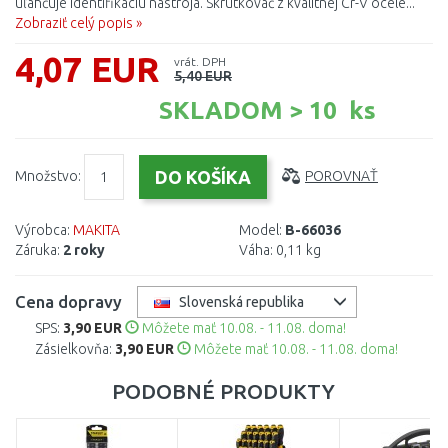
uľahčuje identifikáciu nástroja. Skrutkovač z kvalitnej Cr-V ocele...
Zobraziť celý popis »
4,07 EUR
vrát. DPH
5,40 EUR
SKLADOM > 10 ks
Množstvo:
POROVNAŤ
Výrobca:
MAKITA
Model:
B-66036
Záruka:
2 roky
Váha:
0,11 kg
Cena dopravy
Slovenská republika
SPS:
3,90 EUR
Môžete mať 10.08. - 11.08. doma!
Zásielkovňa:
3,90 EUR
Môžete mať 10.08. - 11.08. doma!
PODOBNÉ PRODUKTY