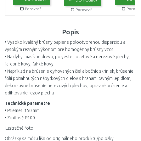
DO KOŠÍKA
Porovnať
Porovna
Porovnať
Popis
• Vysoko kvalitný brúsny papier s polootvorenou disperziou a
vysokým rezným výkonom pre homogénny brúsny vzor
• Na dyhy, masívne drevo, polyester, oceľové a nerezové plechy,
farebné kovy, ľahké kovy
• Napríklad na brúsenie dyhovaných čiel a bočníc skriniek, brúsenie
fólií potiahnutých nábytkových dielov s hranami tavným lepidlom,
dekoratívne brúsenie nerezových plechov, opravné brúsenie a
odihlovanie rezov plechu
Technické parametre
• Priemer: 150 mm
• Zrnitosť: P100
ilustračné foto
Obrázky sa môžu líšiť od originálneho produktu/položky.