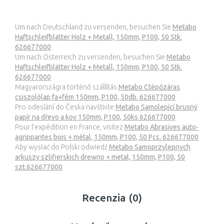
Um nach Deutschland zu versenden, besuchen Sie
Metabo
Haftschleifblätter Holz + Metall, 150mm, P100, 50 Stk.
626677000
Um nach Österreich zu versenden, besuchen Sie
Metabo
Haftschleifblätter Holz + Metall, 150mm, P100, 50 Stk.
626677000
Magyarországra történő szállítás
Metabo Ctépőzáras
csiszolólap fa+fém 150mm, P100, 50db. 626677000
Pro odeslání do Česka navštivte
Metabo Samolepící brusný
papír na dřevo a kov 150mm, P100, 50ks 626677000
Pour l’expédition en France, visitez
Metabo Abrasives auto-
agrippantes bois + métal, 150mm, P100, 50 Pcs. 626677000
Aby wysłać do Polski odwiedź
Metabo Samoprzylepnych
arkuszy szlifierskich drewno + metal, 150mm, P100, 50
szt.626677000
Recenzia (0)