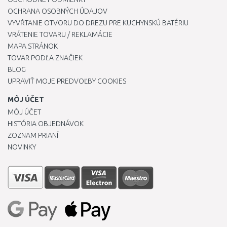
OCHRANA OSOBNÝCH ÚDAJOV
VYVŔTANIE OTVORU DO DREZU PRE KUCHYNSKÚ BATÉRIU
VRÁTENIE TOVARU / REKLAMÁCIE
MAPA STRÁNOK
TOVAR PODĽA ZNAČIEK
BLOG
UPRAVIŤ MOJE PREDVOĽBY COOKIES
MÔJ ÚČET
MÔJ ÚČET
HISTÓRIA OBJEDNÁVOK
ZOZNAM PRIANÍ
NOVINKY