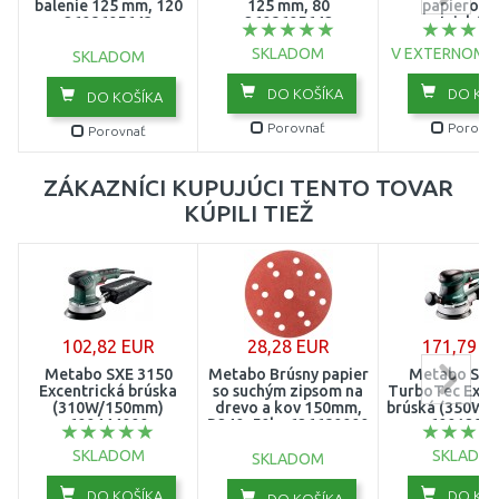
balenie 125 mm, 120
125 mm, 80
papierov 
2608605643
2608605642
excentrické b
125 mm 2609
SKLADOM
V EXTERNOM 
SKLADOM
DO KOŠÍKA
DO KOŠ
DO KOŠÍKA
Porovnať
Porovna
Porovnať
ZÁKAZNÍCI KUPUJÚCI TENTO TOVAR
KÚPILI TIEŽ
102,82 EUR
28,28 EUR
171,79 E
Metabo SXE 3150
Metabo Brúsny papier
Metabo SXE
Excentrická brúska
so suchým zipsom na
TurboTec Exce
(310W/150mm)
drevo a kov 150mm,
brúská (350W/
600444000
P240, 50ks 626680000
6001290
SKLADOM
SKLADO
SKLADOM
DO KOŠÍKA
DO KOŠ