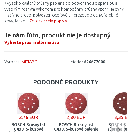
• Vysoko kvalitný brúsny papier s polootvorenou disperziou a
vysokým rezným výkonom pre homogénny brúsny vzor • Na dyhy,
masívne drevo, polyester, oceľové a nerezové plechy, farebné
kovy, ľahké ...
Zobraziť celý popis »
Je nám ľúto, produkt nie je dostupný.
Vyberte prosím alternatívu
Výrobca:
METABO
Model:
626677000
PODOBNÉ PRODUKTY
2,76 EUR
2,80 EUR
3,35 EU
BOSCH Brúsny list
BOSCH Brúsny list
BOSCH 5-di
C430, 5-kusové
C430, 5-kusové balenie
súprava brú