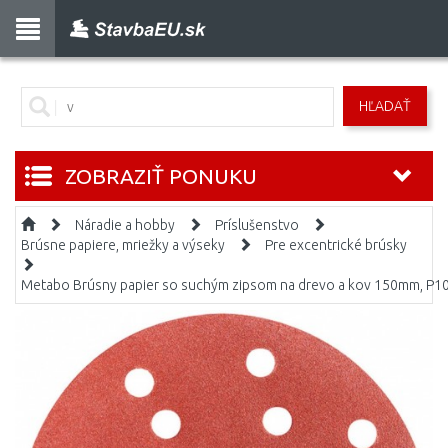
HĽADAŤ
ZOBRAZIŤ PONUKU
Náradie a hobby
Príslušenstvo
Brúsne papiere, mriežky a výseky
Pre excentrické brúsky
Metabo Brúsny papier so suchým zipsom na drevo a kov 150mm, P1