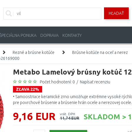
HĽADAŤ
ŠPECIÁLNA PONUKA
DOPRAVA
KONTAKTY
Rezné a brúsne kotúče
Brúsne kotúče na oceľ a nerez
 626169000
Metabo Lamelový brúsny kotúč 12
Počet hodnotení: 0
/
Napísať recenziu
ZĽAVA 22%
• Samoostriace keramické zrno umožňuje extrémne vysoké rýchlo
pre povrchové brúsenie a brúsenie hrán ocele a nerezovej ocele. 
9,16 EUR
vrát. DPH
SKLADOM > 1
11,74 EUR