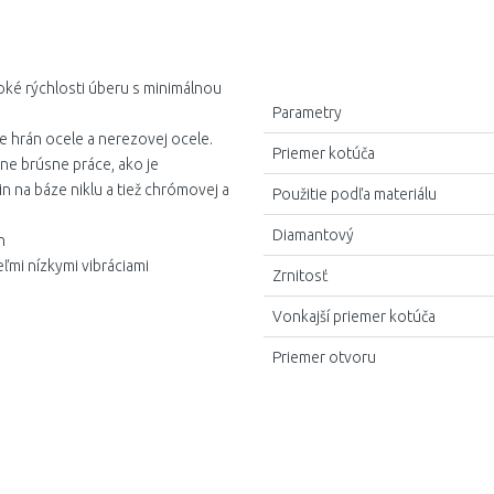
ké rýchlosti úberu s minimálnou
Parametry
e hrán ocele a nerezovej ocele.
Priemer kotúča
ne brúsne práce, ako je
in na báze niklu a tiež chrómovej a
Použitie podľa materiálu
Diamantový
n
ľmi nízkymi vibráciami
Zrnitosť
Vonkajší priemer kotúča
Priemer otvoru