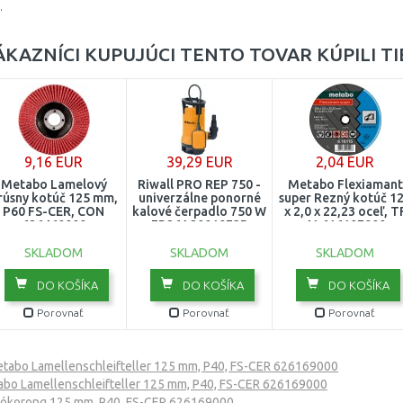
.
ÁKAZNÍCI KUPUJÚCI TENTO TOVAR KÚPILI TI
9,16 EUR
39,29 EUR
2,04 EUR
Metabo Lamelový
Riwall PRO REP 750 -
Metabo Flexiamant
rúsny kotúč 125 mm,
univerzálne ponorné
super Rezný kotúč 1
P60 FS-CER, CON
kalové čerpadlo 750 W
x 2,0 x 22,23 oceľ, T
626460000
EP26A2001073B
41 616107000
SKLADOM
SKLADOM
SKLADOM
DO KOŠÍKA
DO KOŠÍKA
DO KOŠÍKA
Porovnať
Porovnať
Porovnať
tabo Lamellenschleifteller 125 mm, P40, FS-CER 626169000
bo Lamellenschleifteller 125 mm, P40, FS-CER 626169000
lókorong 125 mm, P40, FS-CER 626169000