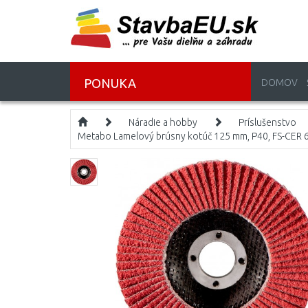
PONUKA
DOMOV
Náradie a hobby
Príslušenstvo
Metabo Lamelový brúsny kotúč 125 mm, P40, FS-CER