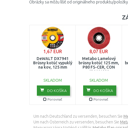
Obrázky sa môžu líšiť od originálneho produktu/položky
Z
1,67 EUR
8,07 EUR
DeWALT DX7941
Metabo Lamelový
Brúsny kotúč vypuklý
brúsny kotúč 125 mm,
b
na kov, 125 mm
P80 FS-CER, CON
626461000
SKLADOM
SKLADOM
DO KOŠÍKA
DO KOŠÍKA
Porovnať
Porovnať
Um nach Deutschland zu versenden, besuchen Sie
Me
Um nach Österreich zu versenden, besuchen Sie
Meta
Magyarországra történő szállítás
Metabo Flap csiszo