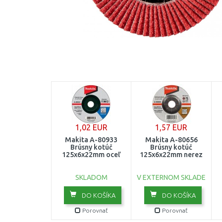
1,02 EUR
1,57 EUR
Makita A-80933
Makita A-80656
Brúsny kotúč
Brúsny kotúč
125x6x22mm oceľ
125x6x22mm nerez
SKLADOM
V EXTERNOM SKLADE
DO KOŠÍKA
DO KOŠÍKA
Porovnať
Porovnať