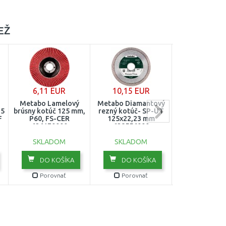
EŽ
6,11 EUR
10,15 EUR
66,19 E
Metabo Lamelový
Metabo Diamantový
Metabo WEV 8
25
brúsny kotúč 125 mm,
rezný kotúč- SP-UT
Uhlová brú
F
P60, FS-CER
125x22,23 mm
(125mm/85
626170000
628556000
6036110
SKLADOM
SKLADOM
SKLADO
DO KOŠÍKA
DO KOŠÍKA
DO KOŠ
Porovnať
Porovnať
Porovn