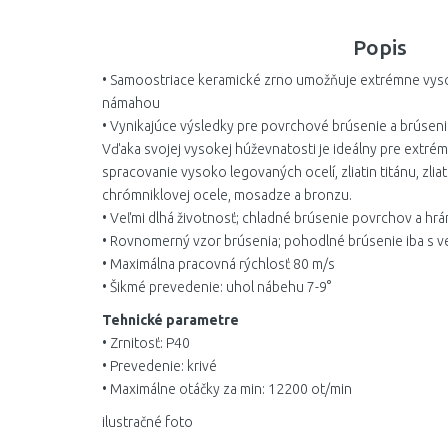
Popis
• Samoostriace keramické zrno umožňuje extrémne vyso
námahou
• Vynikajúce výsledky pre povrchové brúsenie a brúseni
Vďaka svojej vysokej húževnatosti je ideálny pre extrém
spracovanie vysoko legovaných ocelí, zliatin titánu, zliat
chrómniklovej ocele, mosadze a bronzu.
• Veľmi dlhá životnosť; chladné brúsenie povrchov a hrá
• Rovnomerný vzor brúsenia; pohodlné brúsenie iba s ve
• Maximálna pracovná rýchlosť 80 m/s
• Šikmé prevedenie: uhol nábehu 7-9°
Tehnické parametre
• Zrnitosť: P40
• Prevedenie: krivé
• Maximálne otáčky za min: 12200 ot/min
ilustračné foto