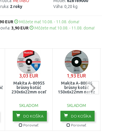
robca:
METABO
Model:
626169000
ruka:
2 roky
Váha:
0,20 kg
,90 EUR
Môžete mať 10.08. - 11.08. doma!
kovňa:
3,90 EUR
Môžete mať 10.08. - 11.08. doma!
3,03 EUR
1,93 EUR
1,93 EU
Makita A-80955
Makita A-80846
Makita E-004
úč
brúsny kotúč
brúsny kotúč
LOCK Brúsny k
230x6x22mm oceľ
150x6x22mm nerez
nerez 125x6x
SKLADOM
SKLADOM
SKLADO
DO KOŠÍKA
DO KOŠÍKA
DO KOŠ
Porovnať
Porovnať
Porovn