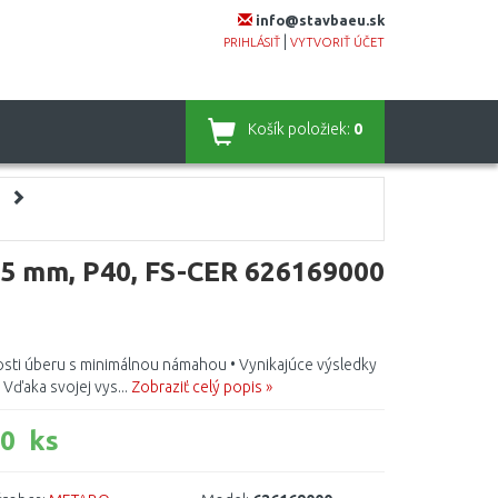
info@stavbaeu.sk
|
PRIHLÁSIŤ
VYTVORIŤ ÚČET
Košík
položiek:
0
5 mm, P40, FS-CER 626169000
sti úberu s minimálnou námahou • Vynikajúce výsledky
Vďaka svojej vys...
Zobraziť celý popis »
0 ks