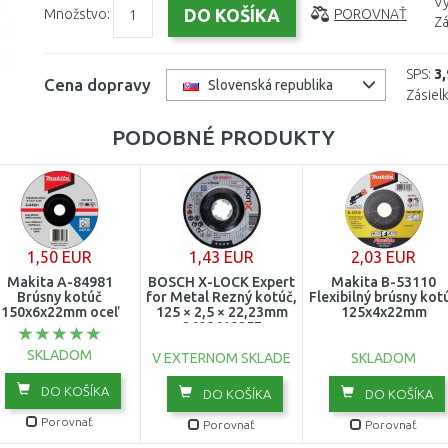
Vý
Množstvo:
POROVNAŤ
Zá
SPS:
3
Cena dopravy
Slovenská republika
Zásiel
PODOBNÉ PRODUKTY
1,50 EUR
1,43 EUR
2,03 EUR
Makita A-84981
BOSCH X-LOCK Expert
Makita B-53110
Brúsny kotúč
for Metal Rezný kotúč,
Flexibilný brúsny kot
150x6x22mm oceľ
125 × 2,5 × 22,23mm
125x4x22mm
2608619257
SKLADOM
V EXTERNOM SKLADE
SKLADOM
DO KOŠÍKA
DO KOŠÍKA
DO KOŠÍKA
Porovnať
Porovnať
Porovnať