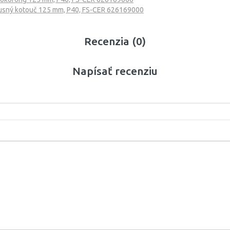
usný kotouč 125 mm, P40, FS-CER 626169000
Recenzia (0)
Napísať recenziu