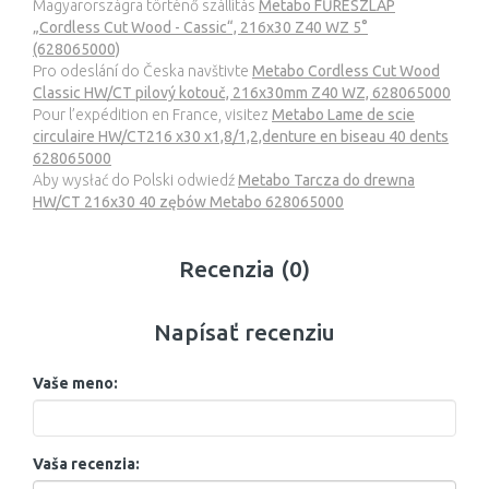
Magyarországra történő szállítás
Metabo FŰRÉSZLAP
„Cordless Cut Wood - Cassic“, 216x30 Z40 WZ 5°
(628065000)
Pro odeslání do Česka navštivte
Metabo Cordless Cut Wood
Classic HW/CT pilový kotouč, 216x30mm Z40 WZ, 628065000
Pour l’expédition en France, visitez
Metabo Lame de scie
circulaire HW/CT216 x30 x1,8/1,2,denture en biseau 40 dents
628065000
Aby wysłać do Polski odwiedź
Metabo Tarcza do drewna
HW/CT 216x30 40 zębów Metabo 628065000
Recenzia (0)
Napísať recenziu
Vaše meno:
Vaša recenzia: