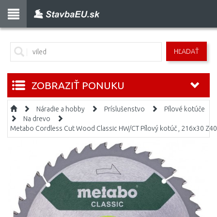
HĽADAŤ
ZOBRAZIŤ PONUKU
Náradie a hobby
Príslušenstvo
Pílové kotúče
Na drevo
Metabo Cordless Cut Wood Classic HW/CT Pílový kotúč , 216x30 Z4