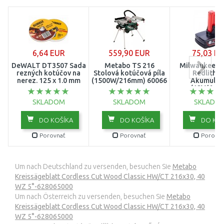
6,64 EUR
559,90 EUR
75,03 E
DeWALT DT3507 Sada
Metabo TS 216
Milwaukee M
rezných kotúčov na
Stolová kotúčová píla
Redlithi
nerez. 125 x 1.0 mm
(1500W/216mm) 600667000
Akumulát
(12V/6,0A
49324513
SKLADOM
SKLADOM
SKLADO
DO KOŠÍKA
DO KOŠÍKA
DO KOŠ
Porovnať
Porovnať
Porovna
Um nach Deutschland zu versenden, besuchen Sie
Metabo
Kreissägeblatt Cordless Cut Wood Classic HW/CT 216x30, 40
WZ 5°-628065000
Um nach Österreich zu versenden, besuchen Sie
Metabo
Kreissägeblatt Cordless Cut Wood Classic HW/CT 216x30, 40
WZ 5°-628065000