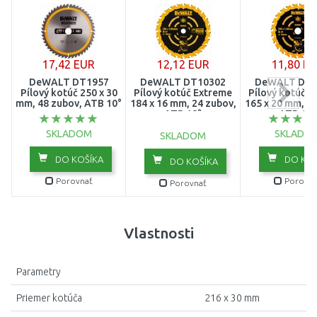
17,42 EUR
12,12 EUR
11,80 E
DeWALT DT1957
DeWALT DT10302
DeWALT DT1
Pílový kotúč 250 x 30
Pílový kotúč Extreme
Pílový kotúč 
mm, 48 zubov, ATB 10°
184 x 16 mm, 24 zubov,
165 x 20 mm, 24
ATB 18°
ATB 18°
SKLADOM
SKLADO
SKLADOM
DO KOŠÍKA
DO KOŠ
DO KOŠÍKA
Porovnať
Porovna
Porovnať
Vlastnosti
Parametry
Priemer kotúča
216 x 30 mm