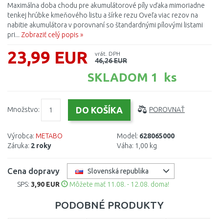
Maximálna doba chodu pre akumulátorové píly vďaka mimoriadne
tenkej hrúbke kmeňového listu a šírke rezu Oveľa viac rezov na
nabitie akumulátora v porovnaní so štandardnými pílovými listami
pri...
Zobraziť celý popis »
23,99 EUR
vrát. DPH
46,26 EUR
SKLADOM 1 ks
Množstvo:
POROVNAŤ
Výrobca:
METABO
Model:
628065000
Záruka:
2 roky
Váha:
1,00 kg
Cena dopravy
Slovenská republika
SPS:
3,90 EUR
Môžete mať 11.08. - 12.08. doma!
PODOBNÉ PRODUKTY