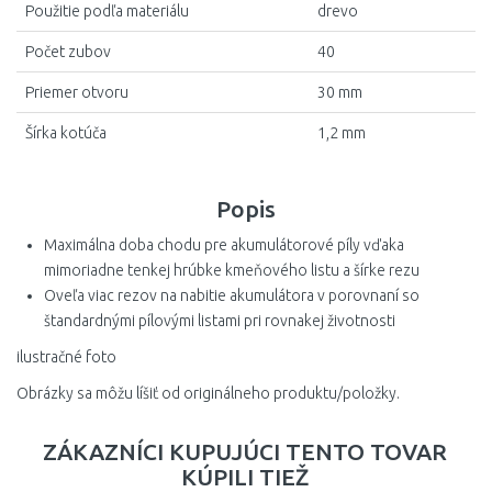
Použitie podľa materiálu
drevo
Počet zubov
40
Priemer otvoru
30 mm
Šírka kotúča
1,2 mm
Popis
Maximálna doba chodu pre akumulátorové píly vďaka
mimoriadne tenkej hrúbke kmeňového listu a šírke rezu
Oveľa viac rezov na nabitie akumulátora v porovnaní so
štandardnými pílovými listami pri rovnakej životnosti
ilustračné foto
Obrázky sa môžu líšiť od originálneho produktu/položky.
ZÁKAZNÍCI KUPUJÚCI TENTO TOVAR
KÚPILI TIEŽ