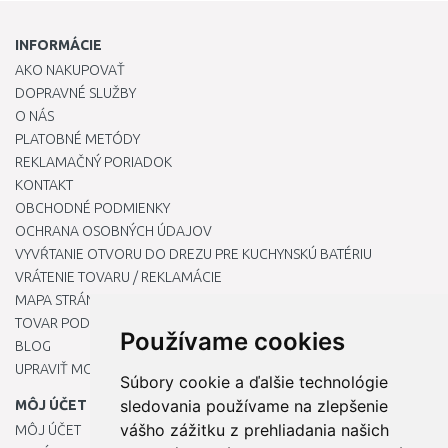
INFORMÁCIE
AKO NAKUPOVAŤ
DOPRAVNÉ SLUŽBY
O NÁS
PLATOBNÉ METÓDY
REKLAMAČNÝ PORIADOK
KONTAKT
OBCHODNÉ PODMIENKY
OCHRANA OSOBNÝCH ÚDAJOV
VYVŔTANIE OTVORU DO DREZU PRE KUCHYNSKÚ BATÉRIU
VRÁTENIE TOVARU / REKLAMÁCIE
MAPA STRÁNOK
TOVAR PODĽA ZNAČIEK
Používame cookies
BLOG
UPRAVIŤ MOJE PREDVOĽBY COOKIES
Súbory cookie a ďalšie technológie
sledovania používame na zlepšenie
MÔJ ÚČET
vášho zážitku z prehliadania našich
MÔJ ÚČET